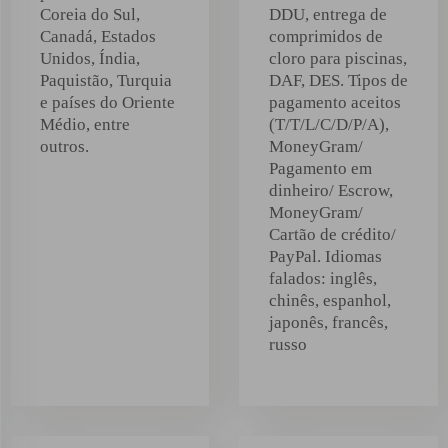
Coreia do Sul,
DDU, entrega de
Canadá, Estados
comprimidos de
Unidos, Índia,
cloro para piscinas,
Paquistão, Turquia
DAF, DES. Tipos de
e países do Oriente
pagamento aceitos
Médio, entre
(T/T/L/C/D/P/A),
outros.
MoneyGram/
Pagamento em
dinheiro/ Escrow,
MoneyGram/
Cartão de crédito/
PayPal. Idiomas
falados: inglês,
chinês, espanhol,
japonês, francês,
russo