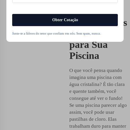
Germes
Nocivos com
Comprimidos
Obter Cotação
de Cloro
Junte-se a líderes do setor que confiam em nós. Sem spam, nunca.
para Sua
Piscina
O que você pensa quando
imagina uma piscina com
água cristalina? É tão clara
e quente também, você
consegue até ver o fundo!
Se uma piscina parecer algo
assim, você pode usar
pastilhas de cloro. Elas
trabalham duro para manter