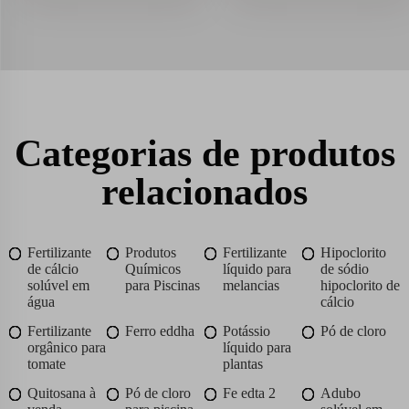
Categorias de produtos
relacionados
Fertilizante
Produtos
Fertilizante
Hipoclorito
de cálcio
Químicos
líquido para
de sódio
solúvel em
para Piscinas
melancias
hipoclorito de
água
cálcio
Fertilizante
Ferro eddha
Potássio
Pó de cloro
orgânico para
líquido para
tomate
plantas
Quitosana à
Pó de cloro
Fe edta 2
Adubo