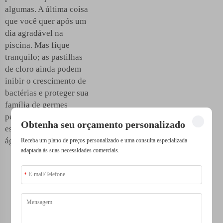
algumas. A última coisa
que você quer após um
dia agradável na
piscina. Mas fique
tranquilo; as pastilhas
de cloro ainda podem
inibir o crescimento de
bactérias e proteger sua
família de germes
perigosos que podem
Obtenha seu orçamento personalizado
estar escondidos na
água da piscina.
Receba um plano de preços personalizado e uma consulta especializada
adaptada às suas necessidades comerciais.
Proteja Sua
Família de