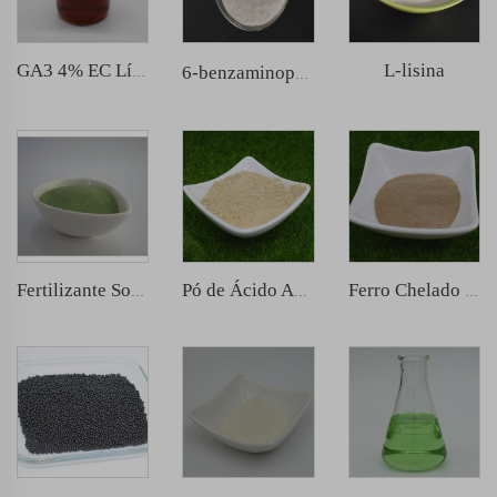
L-lisina
GA3 4% EC Líquido
6-benzaminopurina（6BA）
Fertilizante Solúvel em Água NPK 30-10-10
Pó de Ácido Amino
Ferro Chelado com Ácido Amino