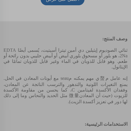
أسعار
وصف المنتج:
ثنائي الصوديوم إيثيلين دي أمين تيترا أسيتيت، يُسمى أيضًا EDTA
2Na، هو بلور أو مسحوق بلوري أبيض أو أبيض حليبي بدون رائحة أو
طعم. وهو قابل للذوبان في الماء وغير قابل للذوبان تمامًا في
الإيثانول.
إنه عامل م螯ي مهم يمكنه مseau مع أيونات المعادن في الحل.
يمنع التغيرات اللونية والتدهور والترسب الناتجة عن المعادن،
وفقدان الأكسدة لفيتامين C، كما يحسن من مقاومة الأكسدة
للزيوت (حيث أن المعادن微量 مثل الحديد والنحاس وما إلى ذلك
لها دور في تعزيز أكسدة الزيت).
الاستخدامات الرئيسية: