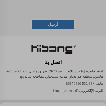
أرسِل
اتصل بنا
Add: قاعدة إنتاج شيللايت، رقم 2678، طريق هاixي، حديقة صناعية
هايبين، منطقة هوانغداو، مدينة تشينغداو، مقاطعة شاندونغ
هاتف:
+86 532 86870810
البريد الإلكتروني:
[email protected]