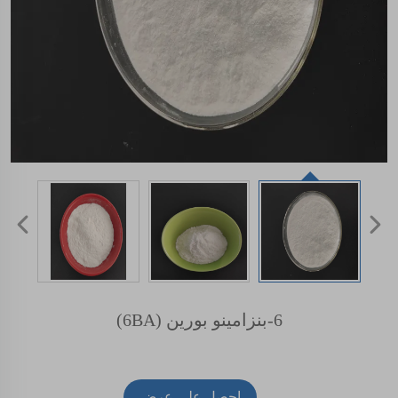
6-بنزامينو بورين (6BA)
احصل على عرض