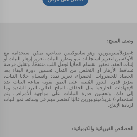
أسعار
وصف المنتج:
6-بنزيلأمينوبيورين، وهو سايتوكينين صناعي، يمكن استخدامه مع
الأوكسين لتعزيز استجابات نمو وتطور النبات، تعزيز إزهار النبات أو
إنبات العقد، تحفيز انقسام الخلايا لجعل اللب منتفخًا، وتقليل فرصة
تساقط الأزهار أو التخلص من الثمار. تحسين دورة البقاء بعد
الحصاد للخضروات الخضراء، تعزيز تمدد وانقسام خلايا النبات،
تعزيز قدرة البذور المُنبتة على النمو، تقوية مناعة النبات ضد
الإجهادات الخارجية مثل الجفاف، الملح العالي، البرد الشديد وما
إلى ذلك، وتحسين قدرة النباتات على مواجهة الأمراض. يتم
استخدام 6-بنزيلأمينوبيورين غالبًا كعنصر مهم في وسائط نمو النبات
لزيادة الإنتاج.
الخصائص الفيزيائية والكيميائية: