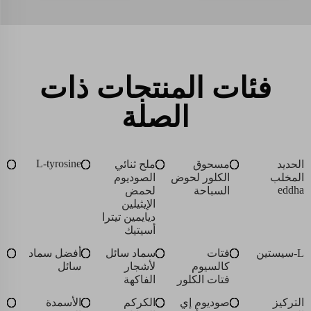
فئات المنتجات ذات
الصلة
L-tyrosine
الحديد
مسحوق
ملح ثنائي
المخلب
الكلور لحوض
الصوديوم
eddha
السباحة
لحمض
الإيثيلين
ديايمين تيترا
أسيتيك
L-سيستين
فتات
سماد سائل
أفضل سماد
كالسيوم
لأشجار
سائل
فتات الكلور
الفاكهة
التركيز
صوديوم إي
الكركم
الأسمدة