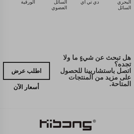
البحري
دي تي أي
السائل
الورقية
السائل
العضوي
هل تبحث عن شيءٍ ما ولا
تجده؟
اتصل باستشاريينا للحصول
اطلب عرض
على مزيد من المنتجات
المتاحة.
أسعار الآن