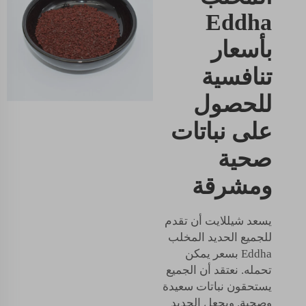
Eddha
بأسعار
تنافسية
للحصول
على نباتات
صحية
ومشرقة
يسعد شيللايت أن تقدم
للجميع الحديد المخلب
Eddha بسعر يمكن
تحمله. نعتقد أن الجميع
يستحقون نباتات سعيدة
وصحية. وبجعل الحديد