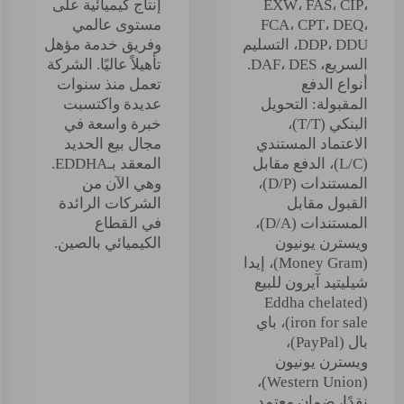
EXW، FAS، CIP،
إنتاج كيميائية على
FCA، CPT، DEQ،
مستوى عالمي
DDP، DDU، التسليم
وفريق خدمة مؤهل
السريع، DAF، DES.
تأهيلاً عاليًا. الشركة
أنواع الدفع
تعمل منذ سنوات
المقبولة: التحويل
عديدة واكتسبت
البنكي (T/T)،
خبرة واسعة في
الاعتماد المستندي
مجال بيع الحديد
(L/C)، الدفع مقابل
المعقد بـEDDHA.
المستندات (D/P)،
وهي الآن من
القبول مقابل
الشركات الرائدة
المستندات (D/A)،
في القطاع
ويسترن يونيون
الكيميائي بالصين.
(Money Gram)، إيدا
شيليتيد آيرون للبيع
(Eddha chelated
iron for sale)، باي
بال (PayPal)،
ويسترن يونيون
(Western Union)،
نقدًا، ضمان معتمد