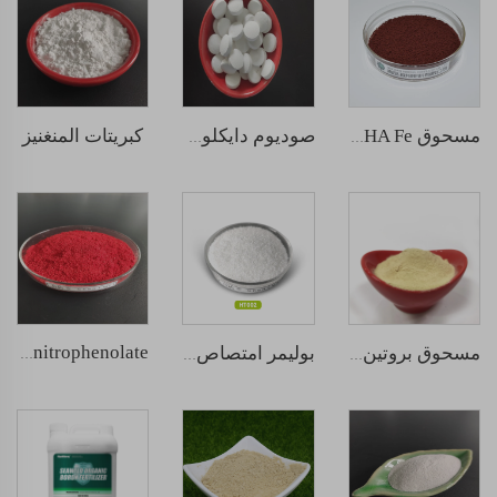
كبريتات المنغنيز
مسحوق EDDHA Fe
صوديوم دايكلوروإيسوسيانورات (SDIC)
sodium nitrophenolate
مسحوق بروتين السمك
بوليمر امتصاص مياه خارق بوتاسيوم بولي أكريلات