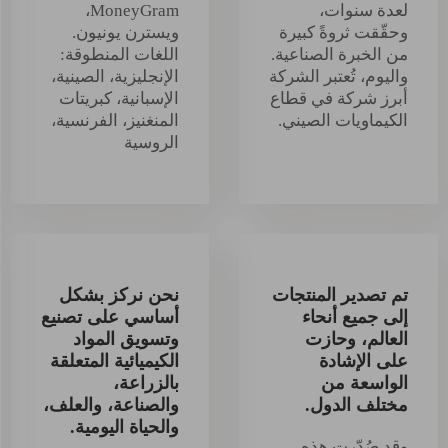
لعدة سنوات،
MoneyGram،
وحقّقت ثروةً كبيرة
ويسترن يونيون.
من الخبرة الصناعية.
اللغات المنطوقة:
واليوم، تُعتبر الشركة
الإنجليزية، الصينية،
أبرز شركة في قطاع
الإسبانية، كبريتات
الكيماويات الصيني.
المنغنيز، الفرنسية،
الروسية
تم تصدير المنتجات
نحن نركز بشكل
إلى جميع أنحاء
أساسي على تصنيع
العالم، وحازت
وتسويق المواد
على الإشادة
الكيميائية المتعلقة
الواسعة من
بالزراعة،
مختلف الدول.
والصناعة، والعلف،
والحياة اليومية.
وقد صُدّرت هذه