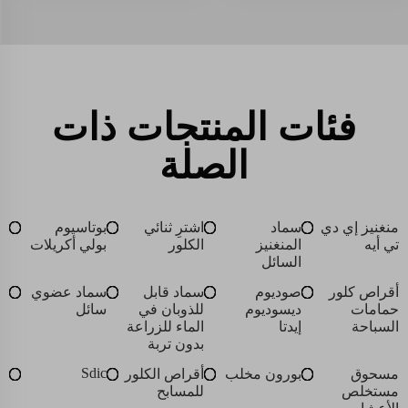
فئات المنتجات ذات
الصلة
منغنيز إي دي
سماد
اشترِ ثنائي
بوتاسيوم
تي أيه
المنغنيز
الكلور
بولي أكريلات
السائل
أقراص كلور
صوديوم
سماد قابل
سماد عضوي
حمامات
ديسوديوم
للذوبان في
سائل
السباحة
إيدتا
الماء للزراعة
بدون تربة
Sdic
مسحوق
بورون مخلب
أقراص الكلور
مستخلص
للمسابح