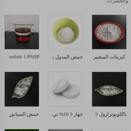
والحشرات.
كبريتات المنغنيز
Sodium nitrophenolate 1.8%SP
حمض اليندول بوتيريك
باكلوبوترازول 15% مسحوق قابل للذوبان
جهاز 3 10% تي بي 10 جرام أقراص
حمض السيانوريك