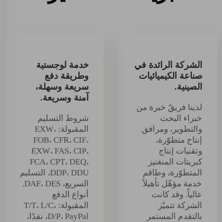
الشركة الرائدة في
خدمة لوجستية
صناعة الكيميائيات
وطريقة دفع
الصينية.
سريعة وسهلة،
آمنة وسريعة.
لدينا فريقٌ خبرة من
خبراء البحث
شروط التسليم
والتطوير، ومرافق
المقبولة: EXW،
إنتاج متطوّرة،
FOB، CFR، CIF،
وتقنيات إنتاج
EXW، FAS، CIP،
كبريتات المنغنيز
FCA، CPT، DEQ،
المتطوّرة، وطاقم
DDP، DDU، التسليم
خدمة مؤهّل تأهيلاً
السريع، DAF، DES.
عالياً. وقد كانت
أنواع الدفع
الشركة تتميّز
المقبولة: T/T، L/C،
بالتقدم المستمر
D/P، PayPal، نقدًا،