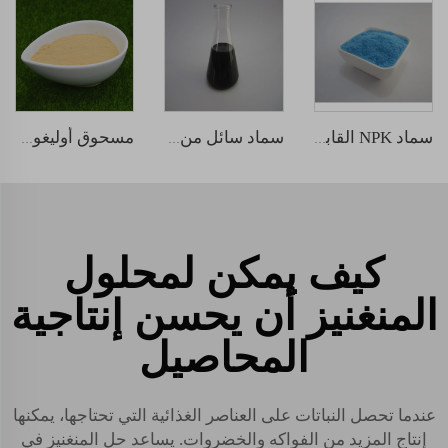
سماد NPK القابل للذوبان في الماء 20-20-20
سماد سائل من الأحماض الأمينية
مسحوق أوليغوساكاريد الكيتوزان
كيف يمكن لمحلول
المنغنيز أن يحسن إنتاجية
المحاصيل
عندما تحصل النباتات على العناصر الغذائية التي تحتاجها، يمكنها
إنتاج المزيد من الفواكه والخضروات. يساعد حل المنغنيز في