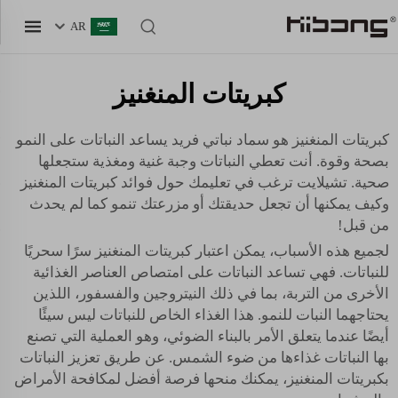
AR
كبريتات المنغنيز
كبريتات المنغنيز هو سماد نباتي فريد يساعد النباتات على النمو
بصحة وقوة. أنت تعطي النباتات وجبة غنية ومغذية ستجعلها
صحية. تشيلايت ترغب في تعليمك حول فوائد كبريتات المنغنيز
وكيف يمكنها أن تجعل حديقتك أو مزرعتك تنمو كما لم يحدث
من قبل!
لجميع هذه الأسباب، يمكن اعتبار كبريتات المنغنيز سرًا سحريًا
للنباتات. فهي تساعد النباتات على امتصاص العناصر الغذائية
الأخرى من التربة، بما في ذلك النيتروجين والفسفور، اللذين
يحتاجهما النبات للنمو. هذا الغذاء الخاص للنباتات ليس سيئًا
أيضًا عندما يتعلق الأمر بالبناء الضوئي، وهو العملية التي تصنع
بها النباتات غذاءها من ضوء الشمس. عن طريق تعزيز النباتات
بكبريتات المنغنيز، يمكنك منحها فرصة أفضل لمكافحة الأمراض