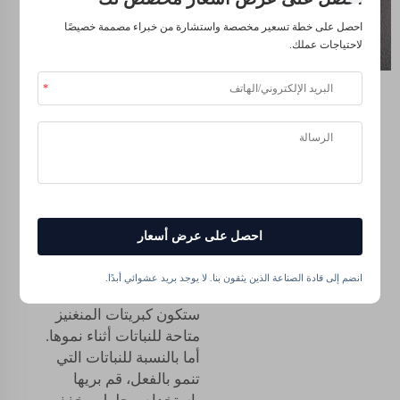
صحيح
احصل على خطة تسعير مخصصة واستشارة من خبراء مصممة خصيصًا
لتعظيم
لاحتياجات عملك.
فعاليته
من أجل السماح للنباتات
باستغلال كبريتات المنغنيز
بشكل أفضل، من
الضروري استخدام هذا
المنتج بطريقة صحيحة.
توصي شيلايت بإضافة
احصل على عرض أسعار
سماد النباتات إلى التربة
قبل الزراعة أو زراعة
انضم إلى قادة الصناعة الذين يثقون بنا. لا يوجد بريد عشوائي أبدًا.
الشتلات. بهذه الطريقة،
ستكون كبريتات المنغنيز
متاحة للنباتات أثناء نموها.
أما بالنسبة للنباتات التي
تنمو بالفعل، قم بريها