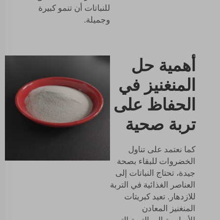
للنباتات أن تنمو كبيرة
وجميلة.
أهمية حل
المنغنيز في
الحفاظ على
تربة صحية
كما نعتمد على تناول
الخضروات للبقاء بصحة
جيدة، تحتاج النباتات إلى
العناصر الغذائية في التربة
للازدهار. تعيد كبريتات
المنغنيز المعادن