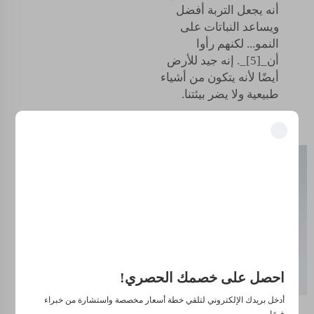
أنه يجعل التربة أفضل
ويساعد النباتات على
النمو... لكنهم رأوا
أن_[5]_. إنه جيد للأرض
أيضًا لأنه يتكون من أشياء
طبيعية ولا يضر بيئتنا.
الفهم
فتح المزايا الحصرية
انضم إلى أكثر من 500 قيادي في الصناعة ممن حوّلوا أعمالهم باستخدام
العلمي
حلولنا.
والفوائد
موثوق من قبل كبرى الشركات
لحمض
البوتاسيوم
احصل على خصمك الحصري!
الهيومي
أدخل بريدك الإلكتروني لتلقي خطة أسعار مخصصة واستشارة من خبراء