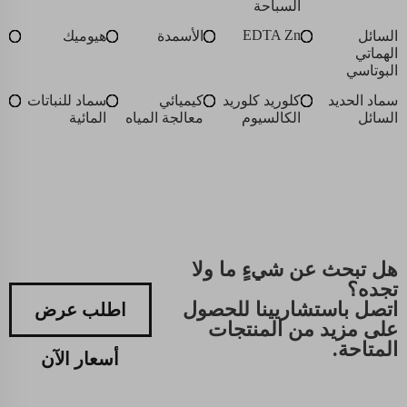
السباحة
EDTA Zn
السائل
الأسمدة
هيوميك
الهماتي
البوتاسي
سماد الحديد
كلوريد كلوريد
كيميائي
سماد للنباتات
السائل
الكالسيوم
معالجة المياه
المائية
هل تبحث عن شيءٍ ما ولا
تجده؟
اتصل باستشاريينا للحصول
اطلب عرض
على مزيد من المنتجات
المتاحة.
أسعار الآن