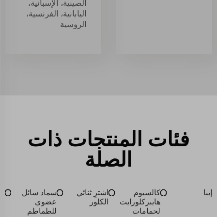
الصينية، الإسبانية،
اليابانية، الفرنسية،
الروسية
فئات المنتجات ذات
الصلة
إيبا
كالسيوم
اشترِ ثنائي
سماد سائل
هايبركلورايت
الكلور
عضوي
لحمامات
للطماطم