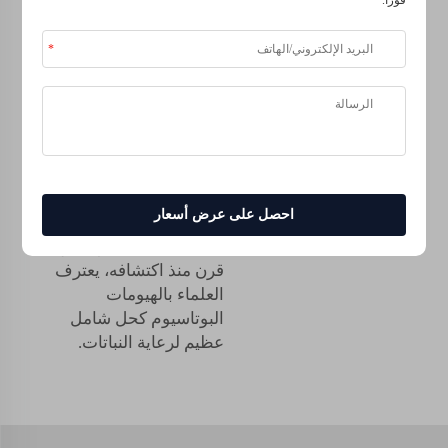
فورًا.
الهيومات البوتاسيوم، في
الحصيلة النهائية، يعتني
ويغذي الحدائق لتنمو
محاصيل رائعة مع تربة
صحية. كما أنه يساعد في
إبقاء النباتات قوية،
ومكافحة الأمراض،
والقدرة على النمو في
احصل على عرض أسعار
ظروف الجفاف أو التربة
المالحة. بعد ما يقرب من
قرن منذ اكتشافه، يعترف
العلماء بالهيومات
البوتاسيوم كحل شامل
عظيم لرعاية النباتات.