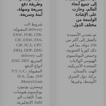
إلى جميع أنحاء
وطريقة دفع
العالم، وحازت
سريعة وسهلة،
على الإشادة
آمنة وسريعة.
الواسعة من
شروط الت
مختلف الدول.
delivery المقبولة:
تم تصدير الأسمدة
EXW، FOB، CFR،
بالفعل إلى أكثر من
CIF، EXW، FAS،
100 دولة، بما في
CIP، FCA، CPT،
ذلك كوريا الجنوبية،
DEQ، DDP، DDU،
وحمض البوتاسيوم
الت delivery
الهيومي الولايات
السريع، DAF، DES.
المتحدة الأمريكية،
أنواع الدفع
الهند، باكستان،
المقبولة: T/T، L/C،
تركيا، دول الشرق
D/P، نقداً، D/A،
الأوسط، وغيرها.
MoneyGram،
ويسترن يونيون،
بوتاسيوم هيومات،
نقداً. اللغات الم
habl: الإنجليزية،