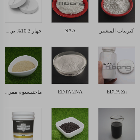
NAA
كبريتات المنغنيز
جهاز 3 10% تي بي 10 جرام أقراص
EDTA 2NA
EDTA Zn
ماجنيسيوم مقرون بالأحماض الأمينية