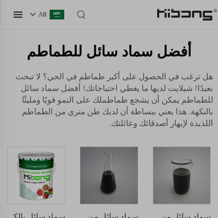
AR
أفضل سماد سائل للطماطم
هل ترغب في الحصول على أكبر طماطم في الحي؟ لا تبحث
بعيدًا! شيلايت لديها ما يغطي احتياجاتك! أفضل سماد سائل
للطماطم يمكن أن يشجع طماطملك على النمو قويًا ومليئًا
بالنكهة. هذا يعني ببساطة أن لديك طن متري من الطماطم
اللذيذة لإبهار أصدقائك وعائلتك.
سماد سائل من الحمض الهيومي
سماد سائل من الأحماض الأمينية
سماد سائل بالكيتوزان