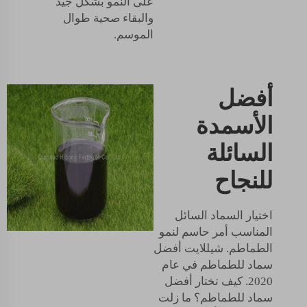
على النمو بشكل جيد
والبقاء صحية طوال
الموسم.
أفضل
الأسمدة
السائلة
للنجاح
اختيار السماد السائل
المناسب أمر حاسم لنمو
الطماطم. شيللايت أفضل
سماد للطماطم في عام
2020. كيف تختار أفضل
سماد للطماطم؟ ما زلت