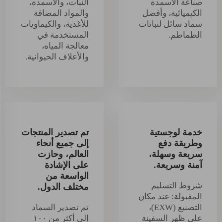
صناعة الأسمدة
النبات، والأسمدة،
الكيميائية، وأفضل
والمواد المضافة
سماد سائل لنباتات
للأغذية، والكيماويات
الطماطم.
المستخدمة في
معالجة المياه،
والأعلاف الحيوانية.
خدمة لوجستية
تم تصدير المنتجات
وطريقة دفع
إلى جميع أنحاء
سريعة وسهلة،
العالم، وحازت
آمنة وسريعة.
على الإشادة
الواسعة من
شروط التسليم
مختلف الدول.
المقبولة: عند مكان
التصنيع (EXW)،
تم تصدير السماد
على ظهر السفينة
إلى أكثر من ١٠٠