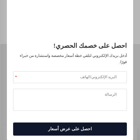
عالي الجودة، يمكنك
حلولنا.
الحصول على طماطم
تثير الإعجاب!
موثوق من قبل كبرى الشركات
احصل على خصمك الحصري!
أدخل بريدك الإلكتروني لتلقي خطة أسعار مخصصة واستشارة من خبراء
فورًا.
Why choose Shellight
أفضل سماد سائل
للطماطم?
احصل على عرض أسعار