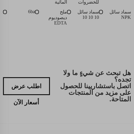
للخضروات
المائية
6ba
سماد سائل
سماد سائل
ملح
10 10 10
NPK
ديصوديوم
EDTA
هل تبحث عن شيءٍ ما ولا
تجده؟
اتصل باستشاريينا للحصول
اطلب عرض
على مزيد من المنتجات
المتاحة.
أسعار الآن