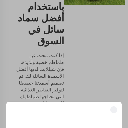
باستخدام
أفضل سماد
سائل في
السوق
إذا كنت تبحث عن
طماطم خصبة ولذيذة،
فإن شيللايت لديها أفضل
الأسمدة السائلة لك. تم
تصميم أسمدتنا خصيصًا
لتوفير العناصر الغذائية
التي تحتاجها طماطمك
للنمو بشكل صحي، حتى
تحصل على حصاد وافر
من الفاكهة الشهية.
فتح المزايا الحصرية
باستخدام سماد سائل
انضم إلى أكثر من 500 قيادي في الصناعة ممن حوّلوا أعمالهم باستخدام