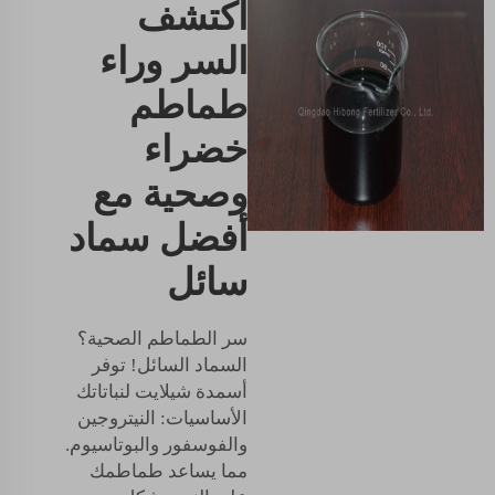
اكتشف
السر وراء
طماطم
خضراء
وصحية مع
أفضل سماد
سائل
سر الطماطم الصحية؟
السماد السائل! توفر
أسمدة شيلايت لنباتاتك
الأساسيات: النيتروجين
والفوسفور والبوتاسيوم.
مما يساعد طماطمك