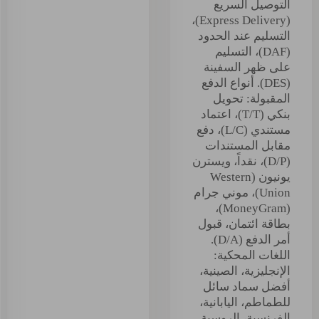
التوصيل السريع
(Express Delivery)،
التسليم عند الحدود
(DAF)، التسليم
على ظهر السفينة
(DES). أنواع الدفع
المقبولة: تحويل
بنكي (T/T)، اعتماد
مستندي (L/C)، دفع
مقابل المستندات
(D/P)، نقداً، ويسترن
يونيون (Western
Union)، موني جرام
(MoneyGram)،
بطاقة ائتمان، قبول
أمر الدفع (D/A).
اللغات المحكية:
الإنجليزية، الصينية،
أفضل سماد سائل
للطماطم، اليابانية،
الفرنسية، الروسية.