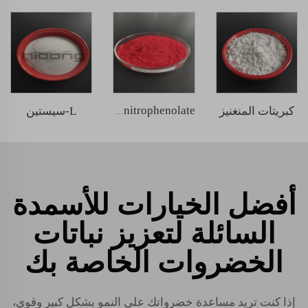
كبريتات المنغنيز
L-سيستين
sodium nitrophenolate
أفضل الخيارات للأسمدة
السائلة لتعزيز نباتات
الخضروات الخاصة بك
إذا كنت تريد مساعدة خضرواتك على النمو بشكل كبير وقوي،