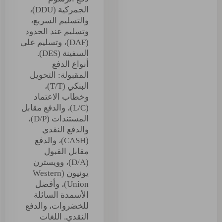
الجمركية (DDU)،
والتسليم السريع،
وتسليم عند الحدود
(DAF)، وتسليم على
السفينة (DES).
أنواع الدفع
المقبولة: التحويل
البنكي (T/T)،
وخطاب الاعتماد
(L/C)، والدفع مقابل
المستندات (D/P)،
والدفع النقدي
(CASH)، والدفع
مقابل القبول
(D/A)، وويسترن
يونيون (Western
Union)، وأفضل
الأسمدة السائلة
للخضروات، والدفع
النقدي. اللغات