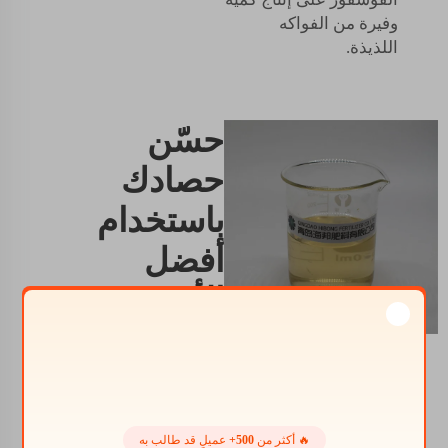
وفيرة من الفواكه
اللذيذة.
حسّن
حصادك
باستخدام
أفضل
الأسمدة
السائلة
للخضروات
للاستثمار الأفضل في
🔥 أكثر من
500+
عميلٍ قد طالب به