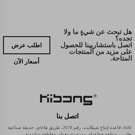
هل تبحث عن شيءٍ ما ولا
تجده؟
اتصل باستشاريينا للحصول
اطلب عرض
على مزيد من المنتجات
المتاحة.
أسعار الآن
اتصل بنا
Add: قاعدة إنتاج شيللايت، رقم 2678، طريق هاixي، حديقة صناعية
هايبين، منطقة هوانغداو، مدينة تشينغداو، مقاطعة شاندونغ