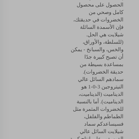
الحصول على محصول
كامل وصحي من
الخضروات في حديقتك،
فإن الأسمدة السائلة
شيلايت هي الحل.
(للسلطة، والأوراق،
والخس، والسبانخ - يمكن
أن تصبح كبيرة جدًا
بمساعدة بسيطة من
حديقة الخضروات).
سمادهم السائل عالي
النيتروجين 3-0-1 هو
الديناميت (الديناميت،
الديناميت). أما بالنسبة
للخضروات المثمرة مثل
الطماطم والفلفل،
فسيساعدكم سماد
شيلايت السائل عالي
الفوسفور على إنتاج كمية