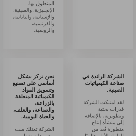
المنطوق بها:
الإنجليزية، والصينية،
والإسبانية، واليابانية،
والفرنسية،
والروسية.
الشركة الرائدة في
نحن نركز بشكل
صناعة الكيميائيات
أساسي على تصنيع
الصينية.
وتسويق المواد
الكيميائية المتعلقة
لقد امتلكت الشركة
بالزراعة،
قدرات بحثية
والصناعة، والعلف،
وتطويرية، بالإضافة
والحياة اليومية.
إلى منشأة إنتاج
متطورة تُعد من
الشركة تمتلك ست
الطراز الأول عالميًا
مجموعات تغطي