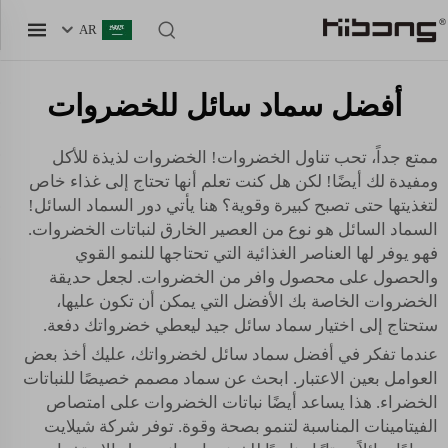
AR
أفضل سماد سائل للخضروات
ممتع جداً، تحب تناول الخضروات! الخضروات لذيذة للأكل
ومفيدة لك أيضًا! لكن هل كنت تعلم أنها تحتاج إلى غذاء خاص
لتغذيتها حتى تصبح كبيرة وقوية؟ هنا يأتي دور السماد السائل!
السماد السائل هو نوع من العصير الخارق لنباتات الخضروات.
فهو يوفر لها العناصر الغذائية التي تحتاجها للنمو القوي
والحصول على محصول وافر من الخضروات. لجعل حديقة
الخضروات الخاصة بك الأفضل التي يمكن أن تكون عليها،
ستحتاج إلى اختيار سماد سائل جيد ليعطي خضرواتك دفعة.
عندما تفكر في أفضل سماد سائل لخضرواتك، عليك أخذ بعض
العوامل بعين الاعتبار. ابحث عن سماد مصمم خصيصًا للنباتات
الخضراء. هذا يساعد أيضًا نباتات الخضروات على امتصاص
الفيتامينات المناسبة لتنمو بصحة وقوة. توفر شركة شيلايت