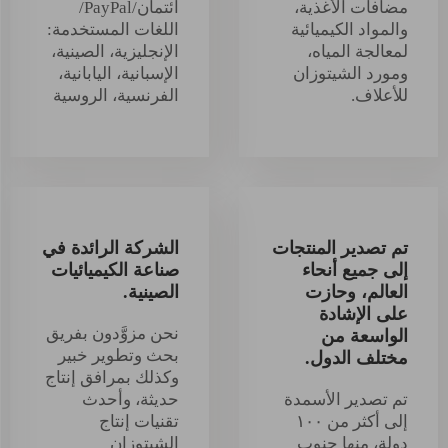
مضافات الأغذية،
ائتمان/PayPal/
والمواد الكيميائية
اللغات المستخدمة:
لمعالجة المياه،
الإنجليزية، الصينية،
ومورد الشيتوزان
الإسبانية، اليابانية،
للأعلاف.
الفرنسية، الروسية
تم تصدير المنتجات
الشركة الرائدة في
إلى جميع أنحاء
صناعة الكيميائيات
العالم، وحازت
الصينية.
على الإشادة
نحن مزوَّدون بفريق
الواسعة من
بحث وتطوير خبير
مختلف الدول.
وكذلك بمرافق إنتاج
تم تصدير الأسمدة
حديثة، وأحدث
إلى أكثر من ١٠٠
تقنيات إنتاج
دولة، منها جنوب
الشيتوزان