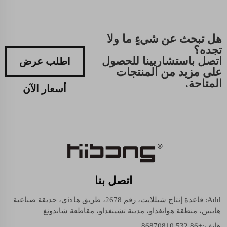
هل تبحث عن شيءٍ ما ولا
تجده؟
اتصل باستشاريينا للحصول
اطلب عرض
على مزيد من المنتجات
المتاحة.
أسعار الآن
اتصل بنا
Add: قاعدة إنتاج شيللايت، رقم 2678، طريق هاixي، حديقة صناعية
هايبين، منطقة هوانغداو، مدينة تشينغداو، مقاطعة شاندونغ
هاتف:
+86 532 86870810