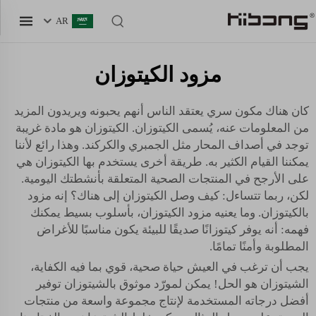
AR
مزود الكيتوزان
كان هناك مكون سري يعتقد الناس أنهم يحبونه ويريدون المزيد
من المعلومات عنه، يُسمى الكيتوزان. الكيتوزان هو مادة غريبة
توجد في أصداف المحار مثل الجمبري والكركند. وهذا رائع لأننا
يمكننا القيام الكثير به. طريقة أخرى يستخدم بها الكيتوزان هي
على الأرجح في المنتجات الصحية المتعلقة بأنشطتك اليومية.
لكن، ربما تتساءل: كيف وصل الكيتوزان إلى هناك؟ إنه مزود
بالكيتوزان. وما يعنيه مزود الكيتوزان، بأسلوب بسيط يمكنك
فهمه: أنه يوفر كيتوزانًا صديقًا للبيئة يكون مناسبًا للأغراض
المطلوبة وأمنًا تمامًا.
يجب أن ترغب في العيش حياة صحية، قوي بما فيه الكفاية،
الشيتوزان هو الحل! يمكن لمورّد موثوق بالشيتوزان توفير
أفضل درجاته المستخدمة لإنتاج مجموعة واسعة من منتجات