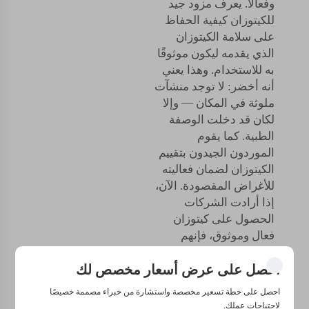
وفعالاً. يعرف مزود جيد
للكيتوزان كيفية الحفاظ
على سلامة الكيتوزان
الذي يقدمه ليكون موثوقًا
به للاستخدام. وهذا يعني
أنه أخضر: لا توجد منشآت
ملوثة في المكان — وإلا
لكان قد دخلت الوصفة
الطبية. كما يقوم
الموردون الجيدون بتقييم
الكيتوزان لضمان فعاليته
للأغراض المقصودة. الآن،
إذا أرادت الشركات
الحصول على كيتوزان
فعال وموثوق، فإنهم
بحاجة إلى تحديد مورد
يوفر جودة عالية من
احصل على عرض أسعار مخصص لك
الكيتوزان.
احصل على خطة تسعير مخصصة واستشارة من خبراء مصممة خصيصًا
لاحتياجات عملك.