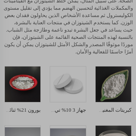
الصحة. على سبيل المثال، يمكن خلط الشيتوزان مع الفيتامينات
والمكملات الغذائية لتحسين الهضم مما يؤدي إلى تقليل مستوى
الكوليسترول ثم مساعدة الأشخاص الذين يحاولون فقدان بعض
الوزن. كما يستخدم الشيتوزان في منتجات العناية بالبشرة،
حيث يساعد في جعل البشرة تبدو ناعمة وطازجة مثل الشباب.
بالنسبة لهذه المنتجات الصحية القائمة على الشيتوزان، فإن
موردًا موثوقًا المصدر والشكل الأمثل للشيتوزان يمكن أن يكون
أمرًا حاسمًا للفعالية والأمان.
كبريتات المغنيسيوم
جهاز 3 10% تي بي 10 جرام أقراص
بورون 21% ثنائي الصوديوم أكتابورات مائي الرباعي