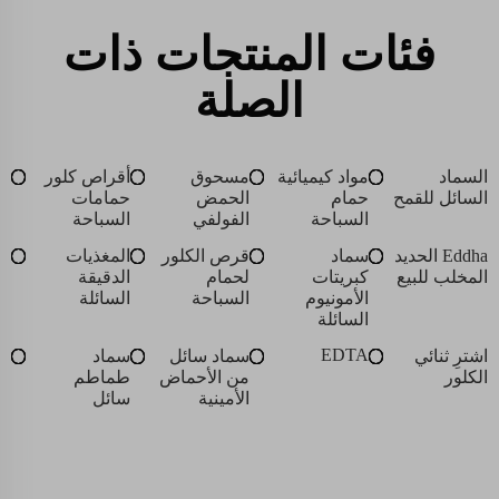
فئات المنتجات ذات
الصلة
السماد
مواد كيميائية
مسحوق
أقراص كلور
السائل للقمح
حمام
الحمض
حمامات
السباحة
الفولفي
السباحة
Eddha الحديد
سماد
قرص الكلور
المغذيات
المخلب للبيع
كبريتات
لحمام
الدقيقة
الأمونيوم
السباحة
السائلة
السائلة
EDTA
اشترِ ثنائي
سماد سائل
سماد
الكلور
من الأحماض
طماطم
الأمينية
سائل