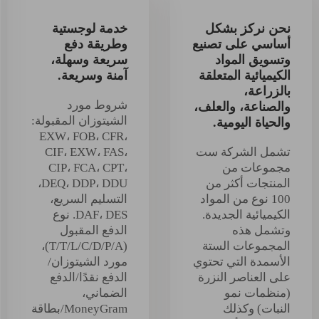
نحن نركز بشكل
خدمة لوجستية
أساسي على تصنيع
وطريقة دفع
وتسويق المواد
سريعة وسهلة،
الكيميائية المتعلقة
آمنة وسريعة.
بالزراعة،
شروط مورد
والصناعة، والعلف،
الشيتوزان المقبولة:
والحياة اليومية.
EXW، FOB، CFR،
تشمل الشركة ست
CIF، EXW، FAS،
مجموعات من
CIP، FCA، CPT،
المنتجات أكثر من
DEQ، DDP، DDU،
100 نوع من المواد
التسليم السريع،
الكيميائية الجديدة.
DAF، DES. نوع
وتشمل هذه
الدفع المقبول
المجموعات الستة
(T/T/L/C/D/P/A)،
الأسمدة التي تحتوي
مورد الشيتوزان/
على العناصر النزرة
الدفع نقدًا/الدفع
(منظمات نمو
الضماني،
النبات) وكذلك
MoneyGram/بطاقة