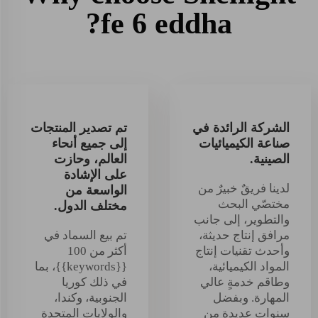
fe 6 eddha?
الشركة الرائدة في
تم تصدير المنتجات
صناعة الكيميائيات
إلى جميع أنحاء
الصينية.
العالم، وحازت
على الإشادة
لدينا فريقٌ خبيرٌ من
الواسعة من
مختصّي البحث
مختلف الدول.
والتطوير، إلى جانب
مرافق إنتاج حديثة،
تم بيع السماد في
وأحدث تقنيات إنتاج
أكثر من 100
المواد الكيميائية،
{{keywords}}، بما
وطاقم خدمةٍ عالي
في ذلك كوريا
المهارة. وبفضل
الجنوبية، وكندا،
سنواتٍ عديدة من
والولايات المتحدة