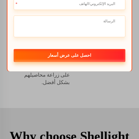
لتوفير جرعة سريعة من
الحديد للنباتات. كما يمكن
للمزارعين مزج Fe 6
EDDHA مع الأسمدة
لضمان حصول النباتات
على العناصر الغذائية التي
تحتاجها. لنلخص. يعتبر Fe
6 EDDHA أداة ممتازة
احصل على عرض أسعار
ومفيدة لمساعدة
المزارعين وهواة الحدائق
على زراعة محاصيلهم
بشكل أفضل.
Why choose Shellight