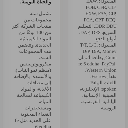
المقبولة: EXW,
والحياة اليومية.
FOB, CFR, CIF,
EXW, FAS, CIP,
تشمل ستة
FCA, CPT, DEQ,
مجموعات من
DDP, DDU, التسليم
منتجات الشركة أكثر
السريع, DAF, DES.
من 100 نوعًا من
أنواع الدفع
المواد الكيميائية
المقبولة: T/T, L/C,
الجديدة. وتتضمن
D/P, D/A, Money
هذه المجموعات
Gram, بطاقة ائتمان
الست
fe 6 eddha, PayPal,
ميكرونوتريينتس
Western Union,
(منظم نمو النبات)،
نقداً, Escrow.
والأسمدة، بالإضافة
اللغات المFal
إلى مضافات
spoken: الإنجليزية،
الأغذية، والمواد
الصينية، الإسبانية،
الكيميائية لمعالجة
اليابانية، الفرنسية،
المياه،
الروسية
ومستحضرات
التغذاء المحتوية
على الحديد مثل fe
6 eddha.