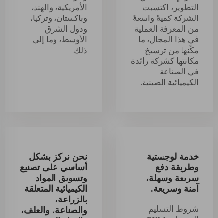
التطوير، اكتسبت
الأمريكية، والهند،
الشركة كميةً واسعةً
وباكستان، وتركيا،
من المعرفة العملية
ودول الشرق
في هذا المجال، ما
الأوسط، وما إلى
مكّنها من ترسيخ
ذلك.
مكانتها كشركة رائدة
في الصناعة
الكيميائية الصينية.
خدمة لوجستية
نحن نركز بشكل
وطريقة دفع
أساسي على تصنيع
سريعة وسهلة،
وتسويق المواد
آمنة وسريعة.
الكيميائية المتعلقة
بالزراعة،
شروط التسليم
والصناعة، والعلف،