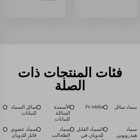
فئات المنتجات ذات
الصلة
Fe eddha
سماد سائل
الأسمدة
سائل السماد
السائلة
للنباتات
للنباتات
سماد
السماد القابل
سماد
سماد عضوي
هيدروبوني
للذوبان في
الطحالب
قابل للذوبان