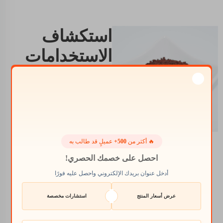
استكشاف
الاستخدامات
المحتملة لـ
fe 6 eddha
في الزراعة
يمكن استخدام Fe 6
🔥 أكثر من
500+
عميلٍ قد طالب به
EDDHA بطرق مختلفة
احصل على خصمك الحصري!
لتحسين تكوين المواد
أدخل عنوان بريدك الإلكتروني واحصل عليه فورًا
المضافة للتربة غير
الصحية من حيث غذاء
عرض أسعار المنتج
استشارات مخصصة
النباتات. يمكن رشه على
الأوراق أو صبه في التربة