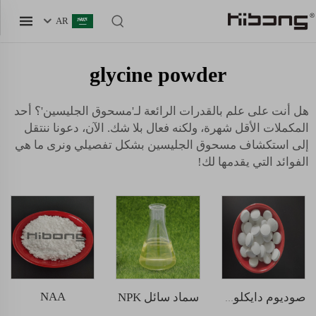
AR
glycine powder
هل أنت على علم بالقدرات الرائعة لـ'مسحوق الجليسين'؟ أحد
المكملات الأقل شهرة، ولكنه فعال بلا شك. الآن، دعونا ننتقل
إلى استكشاف مسحوق الجليسين بشكل تفصيلي ونرى ما هي
الفوائد التي يقدمها لك!
NAA
سماد سائل NPK
صوديوم دايكلوروإيسوسيانورات (SDIC)