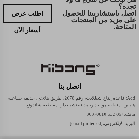
تجده؟
اتصل باستشاريينا للحصول
اطلب عرض
على مزيد من المنتجات
المتاحة.
أسعار الآن
اتصل بنا
Add: قاعدة إنتاج شيللايت، رقم 2678، طريق هاixي، حديقة صناعية
هايبين، منطقة هوانغداو، مدينة تشينغداو، مقاطعة شاندونغ
هاتف:
+86 532 86870810
البريد الإلكتروني:
[email protected]