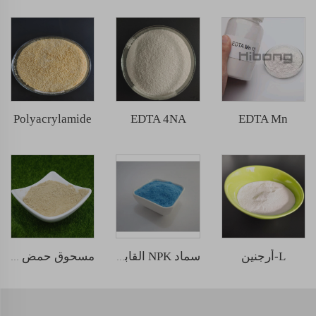
Polyacrylamide
EDTA 4NA
EDTA Mn
L-أرجنين
سماد NPK القابل للذوبان في الماء 20-20-20
مسحوق حمض أميني