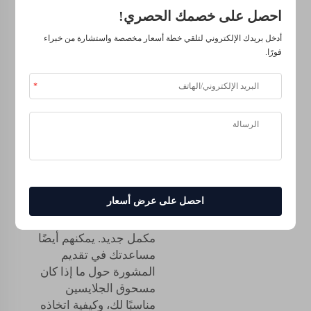
في العديد من الجوانب
احصل على خصمك الحصري!
المتعلقة بالصحة
أدخل بريدك الإلكتروني لتلقي خطة أسعار مخصصة واستشارة من خبراء
والرفاهية. إذا كنت تسعى
فورًا.
للحصول على نوم أفضل،
أو تعزيز إمكانات بناء
العضلات أو ببساطة
المساعدة في الاسترخاء،
فقد يكون مسحوق
الجلايسين حلاً مكملاً.
صيغة الكبد آمنة لمعظم
الأشخاص، لكن يرجى
احصل على عرض أسعار
التحقق مع مقدم الرعاية
الصحية قبل البدء في أي
مكمل جديد. يمكنهم أيضًا
مساعدتك في تقديم
المشورة حول ما إذا كان
مسحوق الجلايسين
مناسبًا لك، وكيفية اتخاذه