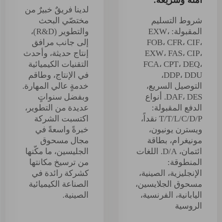
لدينا فريقٌ خبيرٌ من
شروط التسليم
مختصّي البحث
المقبولة: EXW،
والتطوير (R&D)،
FOB، CFR، CIF،
إلى جانب مرافق
EXW، FAS، CIP،
إنتاج حديثة، وأحدث
FCA، CPT، DEQ،
التقنيات الكيميائية
DDP، DDU،
في الإنتاج، وطاقم
التوصيل السريع،
خدمةٍ عالي المهارة.
DAF، DES. أنواع
وبفضل سنواتٍ
الدفع المقبولة:
عديدة من التطوير،
T/T/L/C/D/P نقداً،
اكتسبت الشركة
ويسترن يونيون،
خبرةً واسعةً في
مونيغرام، بطاقة
مجال مسحوق
ائتمان، D/A. اللغات
الجليسين، ما مكّنها
المنطوقة:
من ترسيخ مكانتها
الإنجليزية، الصينية،
كشركة رائدة في
مسحوق الجلايسين،
الصناعة الكيميائية
اليابانية، الفرنسية،
الصينية.
الروسية