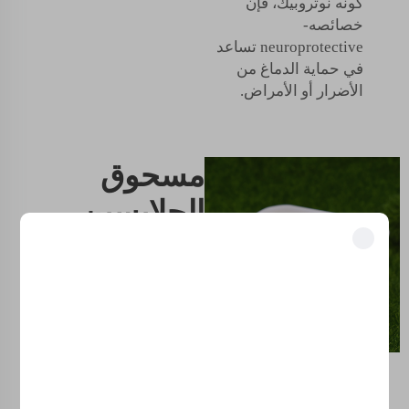
كونه نوتروبيك، فإن
خصائصه-
neuroprotective تساعد
في حماية الدماغ من
الأضرار أو الأمراض.
مسحوق
الجلايسين
وكيف يعتني
فتح المزايا الحصرية
بك:
انضم إلى أكثر من 500 قيادي في الصناعة ممن حوّلوا أعمالهم باستخدام
حلولنا.
هذا، إلى جانب الفائدة
الواسعة لمسحوق
موثوق من قبل كبرى الشركات
الجلايسين كمكمل غذائي
- في إمكانية مساعدته