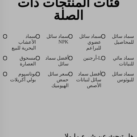
فئات المنتجات ذات
الصلة
سماد سائل
سماد سائل
سماد سائل
سماد
NPK
للمحاصيل
عضوي
الأعشاب
للبراعم
البحرية للبيع
سماد مائي
L-أرجنين
أفضل سماد
مسحوق
للنباتات
سائل
العصارة
سماد سائل
أفضل سماد
سعر سائل
بوتاسيوم
للبوثوس
سائل لنباتات
حمض
بولي أكريلات
الأصص
الهيوميك
هل تبحث عن شيءٍ ما ولا