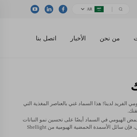
AR
ت
من نحن
الأخبار
اتصل بنا
ك
الفريد لدينا! هذا السماد غني بالعناصر المغذية التي
قتك.
 على النمو بشكل أكبر. يعمل الحمض الهيومي في السماد أيضًا على تحسين نمو النباتات
وجذب العناصر الغذائية. مما يعني أن نباتاتك ستكون أكبر وأقوى في وقت أقل. لذلك، إذا كنت تريد أن تبدو نباتاتك بأفضل حال، فإن سائل الأسمدة الحمضية الهيومية من Shellight