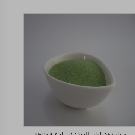
سماد NPK القابل للذوبان في الماء 30-10-10