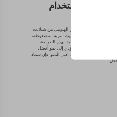
ة وصحتها باستخدام
ض الهيومي
 جيدة. سائل الأسمدة الحمض الهيومي من شيلايت
 الحمض الهيومي على تفتيت التربة المضغوطة،
لنشاط الدقيق الحيوي المفيد. بهذه الطريقة،
صر الغذائية والماء، مما يؤدي إلى نمو أفضل
ودة تربتك وتشجيع نباتاتك على النمو، فإن سماد
لحل.