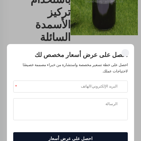
تركيز
الأسمدة
السائلة
تركز الأسمدة السائلة
احصل على عرض أسعار مخصص لك
ليست فقط لنباتاتك؛ إنها
احصل على خطة تسعير مخصصة واستشارة من خبراء مصممة خصيصًا
تحسن من تربتك أيضًا.
لاحتياجات عملك.
وعندما تمتص النباتات
العناصر الغذائية، فإنها
تعيد الأمور الجيدة إلى
التربة، مما يثريها مع مرور
الوقت. وهذا يعني أنه
كلما استخدمت المزيد
من الأسمدة السائلة،
وكلما عملت على تربتك
أكثر، أصبحت أصحاء،
احصل على عرض أسعار