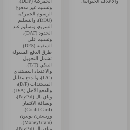
والأعلاف الحيوانية.
الجمركية (DDP)،
وتسليم غير مدفوع
الرسوم الجمركية
(DDU)، والتسليم
السريع، وتسليم عند
الحدود (DAF)،
وتسليم على
السفينة (DES).
طرق الدفع المقبولة
تشمل التحويل
البنكي (T/T)،
والاعتماد المستندي
(L/C)، والدفع مقابل
المستندات (D/P)،
والدفع الآجل (D/A)،
وباي بال (PayPal)،
وبطاقة الائتمان
(Credit Card)،
وويسترن يونيون
(MoneyGram)،
وباي بال (PayPal)،