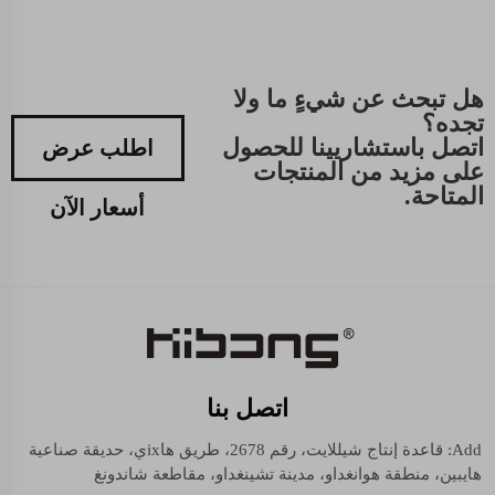
هل تبحث عن شيءٍ ما ولا
تجده؟
اتصل باستشاريينا للحصول
اطلب عرض
على مزيد من المنتجات
المتاحة.
أسعار الآن
اتصل بنا
Add: قاعدة إنتاج شيللايت، رقم 2678، طريق هاixي، حديقة صناعية
هايبين، منطقة هوانغداو، مدينة تشينغداو، مقاطعة شاندونغ