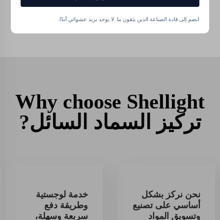
وبالتالي تكون بيئة ممتازة
لنمو نباتاتك.
انضم إلى قادة الصناعة الذين يثقون بنا. لا يوجد بريد عشوائي أبدًا.
Why choose Shellight
تركيز السماد السائل?
نحن نركز بشكل
خدمة لوجستية
أساسي على تصنيع
وطريقة دفع
وتسويق المواد
سريعة وسهلة،