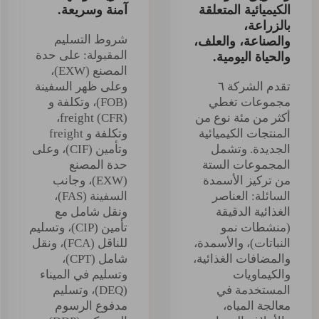
الكيميائية المتعلقة
آمنة وسريعة.
بالزراعة،
شروط التسليم
والصناعة، والعلف،
المقبولة: على حدة
والحياة اليومية.
المصنع (EXW)،
تقدم الشركة ٦
وعلى ظهر السفينة
مجموعات تغطي
(FOB)، وتكلفة و
أكثر من مئة نوع من
freight (CFR)،
المنتجات الكيميائية
وتكلفة و freight
الجديدة. وتشمل
وتأمين (CIF)، وعلى
المجموعات الستة
حدة المصنع
من تركيز الأسمدة
(EXW)، وجانب
السائلة: العناصر
السفينة (FAS)،
الغذائية الدقيقة
ونقل شامل مع
(منشطات نمو
تأمين (CIP)، وتسليم
النباتات)، والأسمدة،
للناقل (FCA)، ونقل
والمضافات الغذائية،
شامل (CPT)،
والكيماويات
وتسليم في الميناء
المستخدمة في
(DEQ)، وتسليم
معالجة المياه،
مدفوع الرسوم