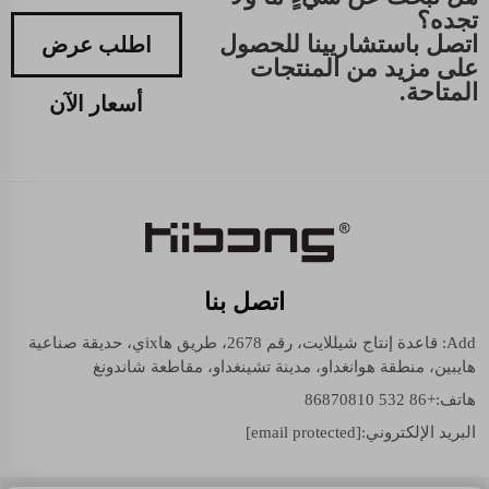
تجده؟
اتصل باستشاريينا للحصول
اطلب عرض
على مزيد من المنتجات
المتاحة.
أسعار الآن
اتصل بنا
Add: قاعدة إنتاج شيللايت، رقم 2678، طريق هاixي، حديقة صناعية
هايبين، منطقة هوانغداو، مدينة تشينغداو، مقاطعة شاندونغ
هاتف:
+86 532 86870810
البريد الإلكتروني:
[email protected]