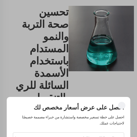
تحسين
صحة التربة
والنمو
المستدام
باستخدام
الأسمدة
السائلة للري
بالتنقيط.
احصل على عرض أسعار مخصص لك
لن يساعدك سماد سائل
احصل على خطة تسعير مخصصة واستشارة من خبراء مصممة خصيصًا
فقط على نمو النباتات،
لاحتياجات عملك.
ولكنه يمكن أن يكون
مفيدًا أيضًا لصحة وتغذية