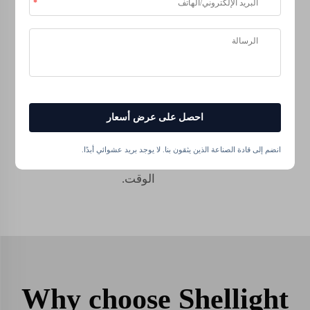
التربة. هذا النوع المحدد
من السماد مليء
بالمغذيات التي ستُحسّن
تربتك وتدعم الكائنات
الدقيقة. فهو يساعد في
جعل تربتك غنية، مما
يؤدي إلى مزارع أفضل
احصل على عرض أسعار
تكون مفيدة ليس فقط
للمحاصيل ولكنها أيضًا
انضم إلى قادة الصناعة الذين يثقون بنا. لا يوجد بريد عشوائي أبدًا.
مستدامة بيئيًا مع مرور
الوقت.
Why choose Shellight