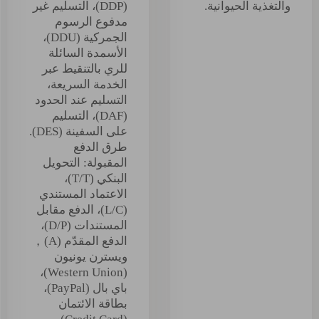
والتغذية الحيوانية.
(DDP)، التسليم غير
مدفوع الرسوم
الجمركية (DDU)،
الأسمدة السائلة
للري بالتنقيط عبر
الخدمة السريعة،
التسليم عند الحدود
(DAF)، التسليم
على السفينة (DES).
طرق الدفع
المقبولة: التحويل
البنكي (T/T)،
الاعتماد المستندي
(L/C)، الدفع مقابل
المستندات (D/P)،
الدفع المقدّم (A)，
ويسترن يونيون
(Western Union)،
باي بال (PayPal)،
بطاقة الائتمان