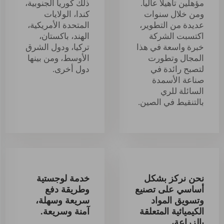
مؤهلين تأهيلاً عالياً.
ذلك كوريا الجنوبية،
ومن خلال سنوات
كندا، الولايات
عديدة من التطوير،
المتحدة الأمريكية،
اكتسبت الشركة
الهند، باكستان،
خبرة واسعة في هذا
تركيا، ودول الشرق
المجال وتطورت
الأوسط، ومن بينها
لتصبح رائدة في
دول أخرى.
صناعة الأسمدة
السائلة للري
بالتنقيط في الصين.
نحن نركز بشكل
خدمة لوجستية
أساسي على تصنيع
وطريقة دفع
وتسويق المواد
سريعة وسهلة،
الكيميائية المتعلقة
آمنة وسريعة.
بالزراعة،