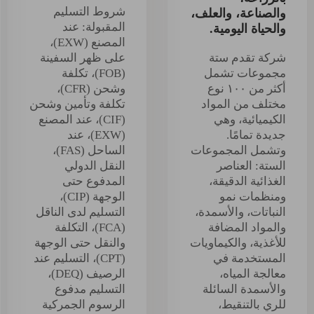
شروط التسليم
والصناعة، والعلف،
المقبولة: عند
والحياة اليومية.
المصنع (EXW)،
شركة تقدم ستة
على ظهر السفينة
مجموعات تشمل
(FOB)، تكلفة
أكثر من ١٠٠ نوع
وشحن (CFR)،
مختلف من المواد
تكلفة وتأمين وشحن
الكيميائية، وهي
(CIF)، عند المصنع
جديدة تمامًا.
(EXW)، عند
وتشمل المجموعات
الساحل (FAS)،
الستة: العناصر
النقل الدولي
الغذائية الدقيقة،
المدفوع حتى
ومنظمات نمو
الوجهة (CIP)،
النباتات، والأسمدة،
التسليم لدى الناقل
والمواد المضافة
(FCA)، التكلفة
للأغذية، والكيماويات
والنقل حتى الوجهة
المستخدمة في
(CPT)، التسليم عند
معالجة المياه،
الرصيف (DEQ)،
والأسمدة السائلة
التسليم مدفوع
للري بالتنقيط،
الرسوم الجمركية