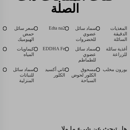
الصلة
Edta na2
المغذيات
سماد سائل
سعر سائل
الدقيقة
عضوي
حمض
السائلة
للخضروات
الهيوميك
EDDHA Fe
أغذية سائلة
سماد سائل
كيماويات
للزراعة
عضوي
المياه
للطماطم
بورون مخلب
مسحوق
ثاني أكسيد
سماد سائل
الكلور لحوض
الكلور
للنباتات
السباحة
المنزلية
هل تبحث عن شيءٍ ما ولا