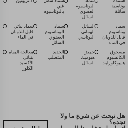
اسمده
سماد
سماد سائل
L-ثريونين
بوتاسية
البوتاسيوم
غني
سائلة
العضوي
بالبوتاسيوم
السائل
سماد
السائل
سماد
سماد نباتي
بوتاسيوم
الهماتي
البوتاسيوم
قابل للذوبان
قابل للذوبان
البوتاسي
العضوي
في الماء
في الماء
السائل
مسحوق
حمض
الحديد
معالجة المياه
الكالسيوم
هيوميك
المتصلب
بثنائي
هايبوكلورايت
السائل
الأكسيد
الكلور
هل تبحث عن شيءٍ ما ولا
تجده؟