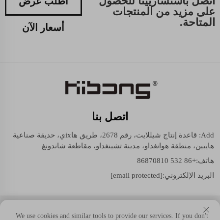
اتصل باستشاريينا للحصول
اطلب عرض
على مزيد من المنتجات
المتاحة.
أسعار الآن
اتصل بنا
Add: قاعدة إنتاج شيللايت، رقم 2678، طريق هاixي، حديقة صناعية
هايبين، منطقة هوانغداو، مدينة تشينغداو، مقاطعة شاندونغ
هاتف:
+86 532 86870810
البريد الإلكتروني:
[email protected]
حقوق النسخ © شيللايت (مجموعة شاندونغ) المحدودة. جميع الحقوق
We use cookies and similar tools to provide our services. If you don't
محفوظة.