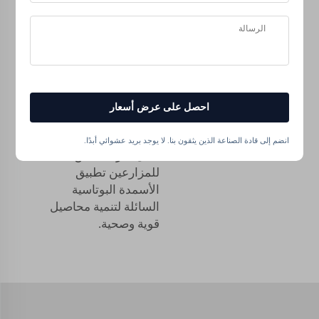
المياه والعناصر الغذائية.
يمكن أن تنمو النباتات
التي تعاني من نقص
البوتاسيوم ضعيفة
ومريضة. استخدم في
هذه الحالات الأسمدة
السائلة، كما يمكن أيضًا
احصل على عرض أسعار
صنع سماد بوتاسيوم
سائل منزلي لتطبيقه من
انضم إلى قادة الصناعة الذين يثقون بنا. لا يوجد بريد عشوائي أبدًا.
خلال التربة. يمكن
للمزارعين تطبيق
الأسمدة البوتاسية
السائلة لتنمية محاصيل
قوية وصحية.