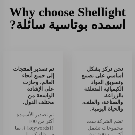
Why choose Shellight
اسمده بوتاسية سائلة?
نحن نركز بشكل
تم تصدير المنتجات
أساسي على تصنيع
إلى جميع أنحاء
وتسويق المواد
العالم، وحازت
الكيميائية المتعلقة
على الإشادة
بالزراعة،
الواسعة من
والصناعة، والعلف،
مختلف الدول.
والحياة اليومية.
تم تصدير الأسمدة
تضم الشركة ست
أكثر من 100
مجموعات تشمل
{{keywords}}، بما
أكثر من 100 نوع
في ذلك كوريا