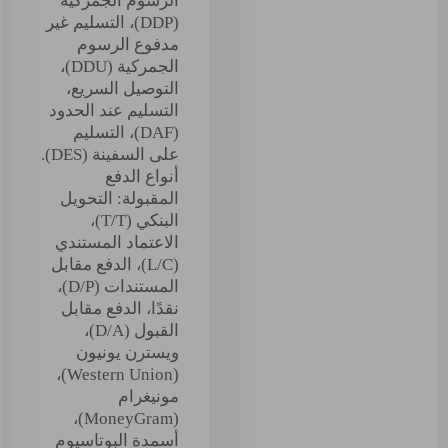
الرسوم الجمركية
(DDP)، التسليم غير
مدفوع الرسوم
الجمركية (DDU)،
التوصيل السريع،
التسليم عند الحدود
(DAF)، التسليم
على السفينة (DES).
أنواع الدفع
المقبولة: التحويل
البنكي (T/T)،
الاعتماد المستندي
(L/C)، الدفع مقابل
المستندات (D/P)،
نقدًا، الدفع مقابل
القبول (D/A)،
ويسترن يونيون
(Western Union)،
مونيغرام
(MoneyGram)،
أسمدة البوتاسيوم