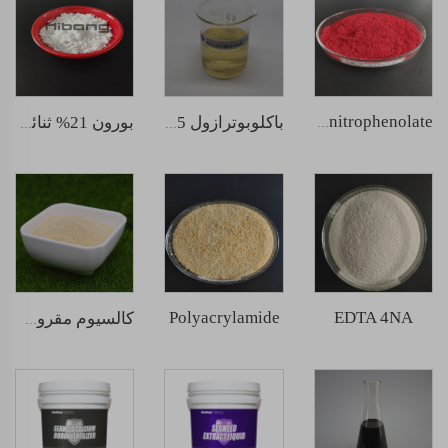
sodium nitrophenolate
باكلوبوترازول 25% تركيز معلق
بورون 21% ثنائي الصوديوم أكتابورات مائي الرباعي
Polyacrylamide
EDTA 4NA
كالسيوم مقرون بالأحماض الأمينية