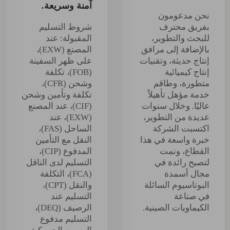
آمنة وسريعة.
نحن مدعومون
بفريق محترف
شروط التسليم
للبحث والتطوير،
المقبولة: عند
بالإضافة إلى مرافق
المصنع (EXW)،
إنتاج حديثة، وتقنيات
على ظهر السفينة
إنتاج كيميائية
(FOB)، تكلفة
متطورة، وطاقم
وشحن (CFR)،
خدمة مؤهل تأهيلاً
تكلفة وتأمين وشحن
عاليًا. وخلال سنوات
(CIF)، عند المصنع
عديدة من التطوير،
(EXW)، عند
اكتسبت الشركة
الساحل (FAS)،
خبرة واسعة في هذا
النقل مع التأمين
القطاع، ونمت
المدفوع (CIP)،
لتصبح رائدة في
التسليم لدى الناقل
مجال أسمدة
(FCA)، التكلفة
البوتاسيوم السائلة
والنقل (CPT)،
في صناعة
التسليم عند
الكيماويات الصينية.
الرصيف (DEQ)،
التسليم مدفوع