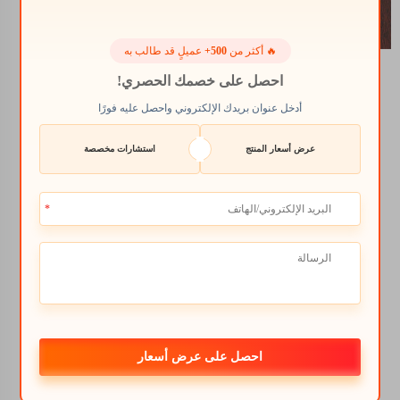
ودوره
الأساسي
🔥 أكثر من
500+
عميلٍ قد طالب به
احصل على خصمك الحصري!
في تغذية
أدخل عنوان بريدك الإلكتروني واحصل عليه فورًا
النباتات
عرض أسعار المنتج
استشارات مخصصة
بالإضافة إلى توفير
العناصر الغذائية الأساسية
للنباتات، يمكّن
البوتاسيوم السائل
النباتات من امتصاص
العناصر الغذائية الأخرى
بشكل أفضل. يساعد
البوتاسيوم في فتح
وإغلاق الثقوب الصغيرة
احصل على عرض أسعار
الموجودة على الأوراق،
والتي تُسمى الحُفر