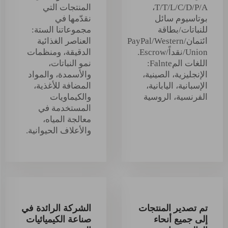
T/T/L/C/D/P/A،
المنتجات التي
بوتاسيوم سائل
نقدّمها في
للنباتات/بطاقة
مجموعاتنا الستة:
ائتمان/PayPal/Western
العناصر الغذائية
Union/نقداً/Escrow.
الدقيقة، ومنظمات
اللغات المFalnte:
نمو النباتات،
الإنجليزية، الصينية،
والأسمدة، والمواد
الإسبانية، اليابانية،
المضافة للأغذية،
الفرنسية، الروسية
والكيماويات
المستخدمة في
معالجة المياه،
والأعلاف الحيوانية.
تم تصدير المنتجات
الشركة الرائدة في
إلى جميع أنحاء
صناعة الكيميائيات