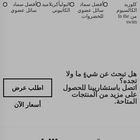
كلوريد
أفضل سماد
البوليأكريلاميد
أفضل سماد
الكالسيوم
سائل عضوي
الكاتيوني
سائل عضوي
من In the
للخضروات
swim
هل تبحث عن شيءٍ ما ولا
تجده؟
اتصل باستشاريينا للحصول
اطلب عرض
على مزيد من المنتجات
المتاحة.
أسعار الآن