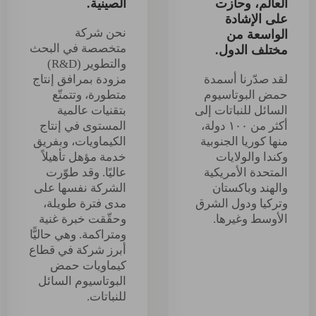
العالم، وحازت
الصينية.
على الإشادة
نحن شركة
الواسعة من
متخصصة في البحث
مختلف الدول.
والتطوير (R&D)
لقد صدّرنا أسمدة
مزودة بمرافق إنتاج
حمض البوتاسيوم
متطورة، وتتمتّع
السائل للنباتات إلى
بتقنيات عالمية
أكثر من ١٠٠ دولة،
المستوى في إنتاج
منها كوريا الجنوبية
الكيماويات، وبفريق
وكندا والولايات
خدمة مؤهل تأهيلاً
المتحدة الأمريكية
عاليًا. وقد طوّرت
والهند وباكستان
الشركة نفسها على
وتركيا ودول الشرق
مدى فترة طويلة،
الأوسط وغيرها.
وحقّقت خبرة غنية
ومتراكمة. وهي حاليًّا
أبرز شركة في قطاع
كيماويات حمض
البوتاسيوم السائل
للنباتات.