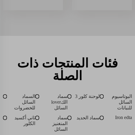
فئات المنتجات ذات
الصلة
البوتاسيوم
لوحنة كلور 3
سماد
السماد
السائل
الكlover
السائل
للنباتات
السائل
للخضروات
Iron edta
سماد الحديد
سماد
ثاني أكسيد
المنغنيز
الكلور
السائل