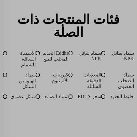
فئات المنتجات ذات
الصلة
سماد سائل
سماد سائل
Eddha الحديد
الأسمدة
NPK
NPK
المخلب للبيع
السائلة
للشمام
سماد
المغذيات
كبريتات
سماد
الطحلب
الدقيقة
الألمنيوم
الهيومين
العضوي
السائلة
السائل
خليط الحديد
سعر EDTA
سماد الصانع
سائل عضوي