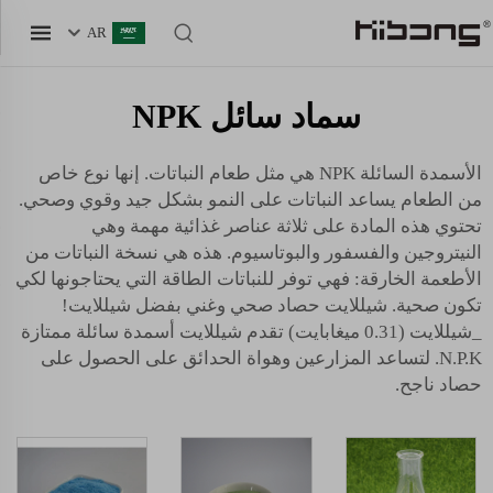
AR
سماد سائل NPK
الأسمدة السائلة NPK هي مثل طعام النباتات. إنها نوع خاص
من الطعام يساعد النباتات على النمو بشكل جيد وقوي وصحي.
تحتوي هذه المادة على ثلاثة عناصر غذائية مهمة وهي
النيتروجين والفسفور والبوتاسيوم. هذه هي نسخة النباتات من
الأطعمة الخارقة: فهي توفر للنباتات الطاقة التي يحتاجونها لكي
تكون صحية. شيللايت حصاد صحي وغني بفضل شيللايت!
_شيللايت (0.31 ميغابايت) تقدم شيللايت أسمدة سائلة ممتازة
N.P.K. لتساعد المزارعين وهواة الحدائق على الحصول على
حصاد ناجح.