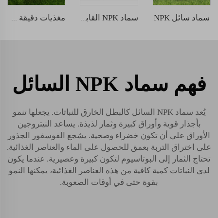
سماد سائل NPK
سماد NPK القابل للذوبان في الماء 12-5-45
مغذيات دقيقة مترابطة بالأحماض الأمينية
فهم سماد NPK السائل
يُعد سماد NPK السائل كالبطل الخارق للنباتات. يجعلها تنمو
بأجذار قوية وأوراق كبيرة وثمار لذيذة. يساعد النيتروجين
الأوراق على أن تكون خضراء وصحية. يشجع الفوسفور الجذور
على اختراق التربة بعمق للحصول على الماء والعناصر الغذائية.
تحتاج الثمار إلى البوتاسيوم لتكون كبيرة وعصيرية. عندما يكون
لدى النباتات كمية كافية من هذه العناصر الغذائية، يمكنها النمو
بقوة حتى في أوقات الصعوبة.