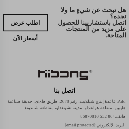
هل تبحث عن شيءٍ ما ولا
تجده؟
اتصل باستشاريينا للحصول
اطلب عرض
على مزيد من المنتجات
المتاحة.
أسعار الآن
اتصل بنا
Add: قاعدة إنتاج شيللايت، رقم 2678، طريق هاixي، حديقة صناعية
هايبين، منطقة هوانغداو، مدينة تشينغداو، مقاطعة شاندونغ
هاتف:
+86 532 86870810
البريد الإلكتروني:
[email protected]