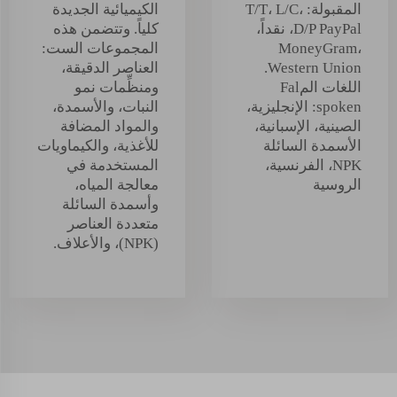
المقبولة: T/T، L/C،
الكيميائية الجديدة
D/P PayPal، نقداً،
كلياً. وتتضمن هذه
MoneyGram،
المجموعات الست:
Western Union.
العناصر الدقيقة،
اللغات المFal
ومنظِّمات نمو
spoken: الإنجليزية،
النبات، والأسمدة،
الصينية، الإسبانية،
والمواد المضافة
الأسمدة السائلة
للأغذية، والكيماويات
NPK، الفرنسية،
المستخدمة في
الروسية
معالجة المياه،
وأسمدة السائلة
متعددة العناصر
(NPK)، والأعلاف.