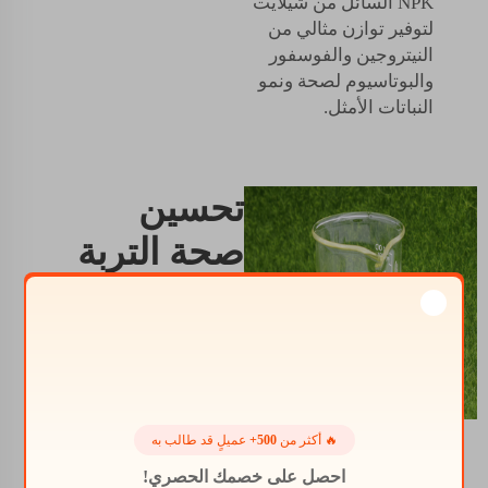
NPK السائل من شيلايت
لتوفير توازن مثالي من
النيتروجين والفوسفور
والبوتاسيوم لصحة ونمو
النباتات الأمثل.
تحسين
صحة التربة
باستخدام
حلول سماد
NPK
السائل
🔥 أكثر من
500+
عميلٍ قد طالب به
احصل على خصمك الحصري!
هناك العديد من الأمور