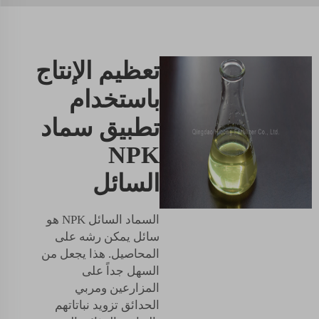
تعظيم الإنتاج
باستخدام
تطبيق سماد
NPK
السائل
السماد السائل NPK هو
سائل يمكن رشه على
المحاصيل. هذا يجعل من
السهل جداً على
المزارعين ومربي
الحدائق تزويد نباتاتهم