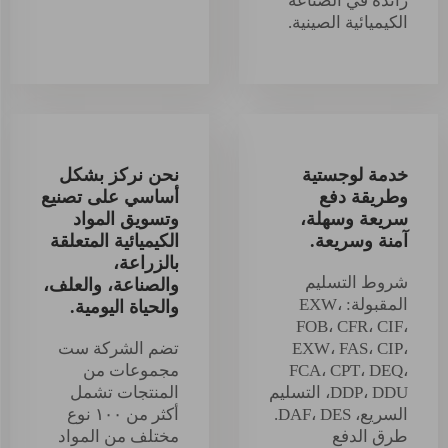
رائدة في الصناعة
الكيميائية الصينية.
خدمة لوجستية
نحن نركز بشكل
وطريقة دفع
أساسي على تصنيع
سريعة وسهلة،
وتسويق المواد
آمنة وسريعة.
الكيميائية المتعلقة
بالزراعة،
شروط التسليم
والصناعة، والعلف،
المقبولة: EXW،
والحياة اليومية.
FOB، CFR، CIF،
EXW، FAS، CIP،
تضم الشركة ست
FCA، CPT، DEQ،
مجموعات من
DDP، DDU، التسليم
المنتجات تشمل
السريع، DAF، DES.
أكثر من ١٠٠ نوع
طرق الدفع
مختلف من المواد