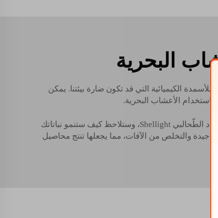
شاب البحرية
للأسمدة الكيميائية التي قد تكون ضارة بيئتنا. يمكن
 باستخدام الأعشاب البحرية.
الأسمدة الطّحالبية سهلة الاستخدام وفعّالة. ببساطة، قم بتغذية نباتاتك بالأسمدة القياسية المفضلة لديك وعالج تربتك بالسماد الطّحالبي Shellight، وستلاحظ كيف ستنمو نباتاتك
حة جيدة والتخلص من الآفات، مما يجعلها تنتج محاصيل