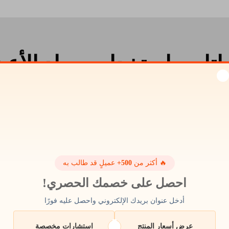
نباتات باستخدام سماد الأع
ى النمو بصحة وقوة. فهو غني بالعناصر الغذائية ويعد بديلًا جيدًا 
ساعدة النباتات على النمو والعناية بالأرض في نفس الوقت - وذلك
أن تساعد العناصر الغذائية في الطّحالب النباتات على البقاء بص
أفضل في المرة القادمة.
🔥 أكثر من
500+
عميلٍ قد طالب به
احصل على خصمك الحصري!
أدخل عنوان بريدك الإلكتروني واحصل عليه فورًا
عرض أسعار المنتج
استشارات مخصصة