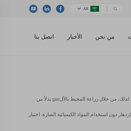
AR
ت
من نحن
الأخبار
اتصل بنا
وبما أن المزيد من الناس يبحثون عن كونهم حُماة أفضل للبيئة أثناء ز of طعام، أصبحت أسمدة الألgae شائعة بشكل متزايد. لذلك، من خلال زراعة المحيط بالألgae بدلاً من
حتاجها نباتك للازدهار دون استخدام المواد الكيميائية الضارة. اختيار