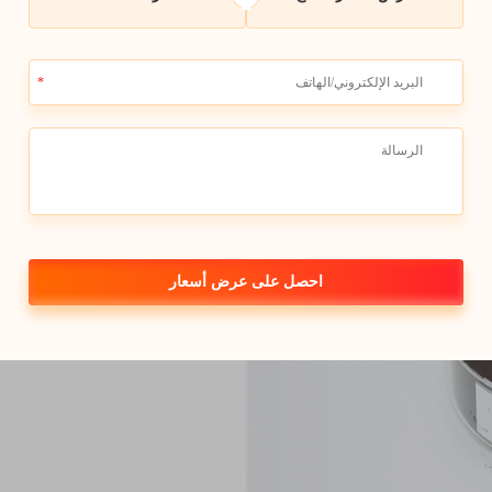
ممارسات زراعة 
سماد الأعشاب ال
السماد الطّحالبي هو خيار صديق ل
باستخدام الطّحالب بدلاً من الأسمدة الكيم
ممتازة لأولئك الذين يرغبون في الع
احصل على عرض أسعار