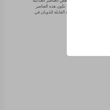
ية. تحتاج الطماطم إلى بعض العناصر الغذائية
سفور والبوتاسيوم. غالبًا ما تكون هذه العناصر
ز نمو النباتات؛ الأسمدة القابلة للذوبان في
عناصر بالنسب الصحيحة.