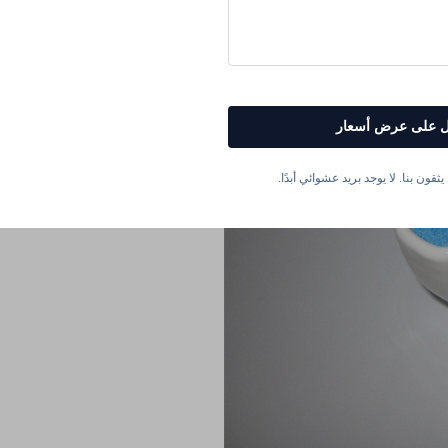
السماد بأسرع وقت ممكن لتنمو قو
الأساسية التالية: النيتروجين، الفو
الغذائية موجودة بنسب صحيحة لتعزي
الماء غالبًا ما تحتوي على هذه ال
 على عرض أسعار
ثقون بنا. لا يوجد بريد عشوائي أبدًا.