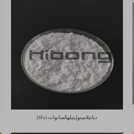
دياثيلامينوإيثيلهكسانوات (دا6)