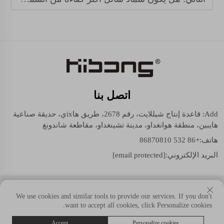
اتصل بنا
Add: قاعدة إنتاج شيللايت، رقم 2678، طريق هاixي، حديقة صناعية
هايبين، منطقة هوانغداو، مدينة تشينغداو، مقاطعة شاندونغ
هاتف:
+86 532 86870810
البريد الإلكتروني:
[email protected]
حقوق النسخ © شيللايت (مجموعة شاندونغ) المحدودة. جميع الحقوق
We use cookies and similar tools to provide our services. If you don't
محفوظة.
want to accept all cookies, click Personalize cookies.
Accept
Personalize cookies