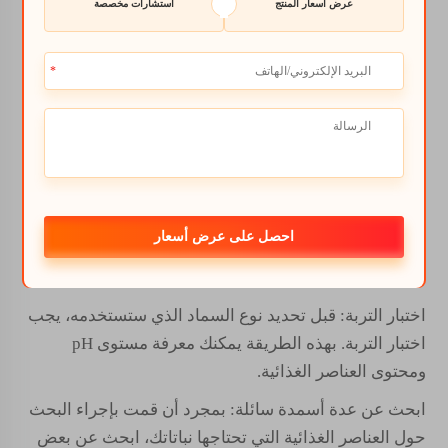
عرض أسعار المنتج
استشارات مخصصة
اختيار سماد مناسب
بمجرد أن تحدد نوع التربة التي تمتلكها وما هي العناصر
الغذائية التي تحتاجها نباتاتك، حان الوقت لاختيار النوع
المناسب من
الأسمدة السائلة للنباتات
. ابحث عن سماد
مصمم لنوع التربة الخاصة بك. إذا كانت تربتك رملية، اختر
سمادًا غنيًا بالنيتروجين لمساعدة نباتاتك.
كيفية اختيار أفضل سماد سائل
احصل على عرض أسعار
اتبع هذه الخطوات لإيجاد الأفضل
سائل
الأسمدة
للتربة
الخاصة بك:
اختبار التربة: قبل تحديد نوع السماد الذي ستستخدمه، يجب
اختبار التربة. بهذه الطريقة يمكنك معرفة مستوى pH
ومحتوى العناصر الغذائية.
ابحث عن عدة أسمدة سائلة: بمجرد أن قمت بإجراء البحث
حول العناصر الغذائية التي تحتاجها نباتاتك، ابحث عن بعض