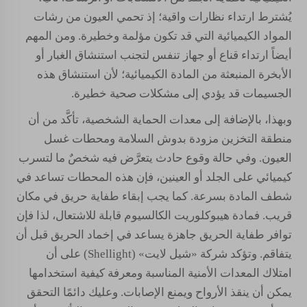
يُشترط ارتداء نظارات واقية؛ إذ تحمي العيون من رشات
المواد الكيميائية التي قد تكون مؤلمة وخطيرة. ومن المهم
أيضاً ارتداء قناع أو جهاز تنفس لتجنب استنشاق الغبار أو
الأبخرة المنبعثة من المادة الكيميائية؛ لأن استنشاق هذه
الجسيمات قد يؤدي إلى مشكلات صحية خطيرة.
وبهذا، بالإضافة إلى معدات الحماية الشخصية، تأكَّد من أن
منطقة التخزين مزودة بدوش السلامة ومحطات غسل
العيون. وفي حالة وقوع حادث يتعرَّض فيه شخصٌ ما لتسرب
كيميائي على الجلد أو العينين، فإن هذه المحطات تساعد في
شطف المادة بسرعة. كما يجب إبقاء طفاية حريق في مكان
قريب. فمادة هيبوكلوريت الكالسيوم قابلة للاشتعال، لذا فإن
توافر طفاية الحريق جاهزة يساعد في إخماد الحريق قبل أن
يتفاقم. وتؤكد شركة «شيل لايت» (Shellight) على أن
امتلاك المعدات الأمنية المناسبة ومعرفة كيفية استخدامها
يمكن أن ينقذ الأرواح ويمنع الإصابات. وعليك دائمًا التحقق