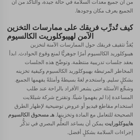
من أن جميع معدات السلامة في حالة جيدة، والتأكد من أن
الجميع يعرف مكان وجودها.
كيف تُدرِّب فريقك على ممارسات التخزين
الآمن لهيبوكلوريت الكالسيوم
يُعَدُّ تثقيف فريقك حول الممارسات الآمنة لتخزين
هيبوكلوريد الكالسيوم أمرًا جوهريًّا لمنع وقوع الحوادث. ابدأ
بعقد جلسات تدريبية منتظمة. وتوضِّح هذه الجلسات
المخاطر المرتبطة بهيبوكلوريد الكالسيوم وكيفية تخزينه
بشكلٍ سليم. واستخدم لغةً بسيطةً وأمثلةً يفهمها الجميع.
وشجِّع الأسئلة حتى يشعر الأفراد بالراحة عند طلب
المساعدة إذا لم يفهموا شيئًا. وتقترح شركة شيللايت
استخدام مقاطع فيديو أو عروض توضيحية لإظهار الطرق
الصحيحة للتعامل مع المادة وتخزينها.
هـ
مسحوق الكالسيوم
هايبوكلورايت
يمكن أن يساعد التعلُّم البصري في تذكُّر
إجراءات السلامة بشكلٍ أفضل.