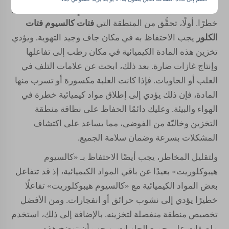
المياه وتطهيرها. ولكن إذا لم يُخزَّن بشكلٍ صحيح، فقد يشكِّل
خطرًا. أولًا، تحقَّق من المنطقة التي
فتات كالسيوم فتات
الكلور
يجب الاحتفاظ به في مكان جاف وجيد التهوية. ويؤدي
تخزين هذه المادة الكيميائية في مكان رطب إلى تفاعلها
وإنتاج غازات ضارة. بعد ذلك، ابحث عن علامات التلف في
العلب أو الحاويات. فإذا كانت العلبة مكسورة أو تسرب منها
المادة، فإن ذلك يؤدي إلى إطلاق مواد كيميائية خطرة في
الهواء والبيئة. وعليك دائمًا الحفاظ على نظافة منطقة
التخزين وخاليّة من الفوضى، مما يساعد على اكتشاف
المشكلات بسرعة وضمان سلامة الجميع.
ولتقليل المخاطر، يجب أيضًا الاحتفاظ بـ «كالسيوم
هيبوكلوريت» بعيدًا عن باقي المواد الكيميائية، إذ قد تتفاعل
بعض المواد الكيميائية مع «كالسيوم هيبوكلوريت» تفاعلًا
خطيرًا يؤدي إلى نشوب حرائق أو انفجارات. ومن الأفضل
تخصيص منطقة منفصلة لتخزينه. بالإضافة إلى ذلك، استخدم
ملصقات على جميع الحاويات، ويجب أن توضح هذه