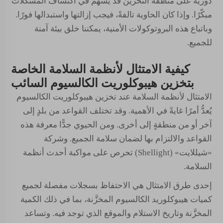
دورية على منطقة التخزين قد يُسهم في اكتشاف المشكلات
مبكّرًا. وإذا كان الحاوية تالفةً، فيجب إزالتها واستبدالها فورًا.
وباتباع هذه البروتوكولات الأمنية، يمكننا خلق بيئة آمنة
للجميع.
كيفية الامتثال لأنظمة السلامة الخاصة
بتخزين هيبوكلوريت الكالسيوم السائب
الامتثال لأنظمة السلامة عند تخزين هيبوكلوريت الكالسيوم
يُعدُّ أمرًا غايةً في الأهمية. وقد تختلف القواعد من بلدٍ إلى
آخر أو من منطقةٍ إلى أخرى. ومن الحيوي جدًّا معرفة هذه
القواعد والالتزام بها لضمان سلامة الجميع. وشركة
«شيللايت» (Shellight) تحرص على مواكبة أحدث أنظمة
السلامة.
إحدى طرق الامتثال هي الاحتفاظ بسجلات مفصلة لجميع
كميات هيبوكلوريد الكالسيوم المخزَّنة، بما في ذلك الكمية
المخزَّنة وتاريخ الاستلام والموقع الذي توجد فيه. وتساعد