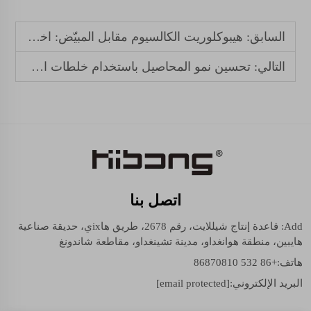
السابق:
هيبوكلوريت الكالسيوم مقابل المبيّض: اختيار مطهّر مناسب
التالي:
تحسين نمو المحاصيل باستخدام خلطات الأسمدة الزراعية الممتازة
اتصل بنا
Add: قاعدة إنتاج شيللايت، رقم 2678، طريق هاixي، حديقة صناعية
هايبين، منطقة هوانغداو، مدينة تشينغداو، مقاطعة شاندونغ
هاتف:
+86 532 86870810
البريد الإلكتروني:
[email protected]