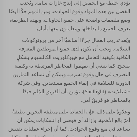
يؤدي خلطه مع الحمض إلى إنتاج غازات سامة. ويُجنب
الفصل بين هذه المواد وقوع الحوادث. ومن المهم جدًّا أيضًا
وضع ملصقات واضحة على جميع الحاويات. وبهذه الطريقة،
يعرف الجميع ما بداخلها ويتعاملون معها بأمان.
ويُعد تدريب العمال جزءًا أساسيًّا آخر من بروتوكولات
السلامة. ويجب أن يكون لدى جميع الموظفين المعرفة
الكافية بكيفية التعامل مع هيبوكلوريت الكالسيوم بشكلٍ
صحيح. كما ينبغي أن يفهموا المخاطر المرتبطة به وكيفية
التصرف في حال وقوع تسرب. ويمكن أن تساعد التمارين
الدورية للسلامة في إبقاء الجميع مستعدين. وفي شركة
«شيللايت» (Shellight)، نؤمن بأن الفريق المُلم جيدًا
بالمخاطر هو فريقٌ آمن.
وعلاوةً على ذلك، فإن الحفاظ على منطقة التخزين نظيفةٌ
أمرٌ بالغ الأهمية. وإزالة أي فوضى أو انسكابات يمكن أن
يساعد في منع وقوع الحوادث. كما أن إجراء عمليات تفتيش