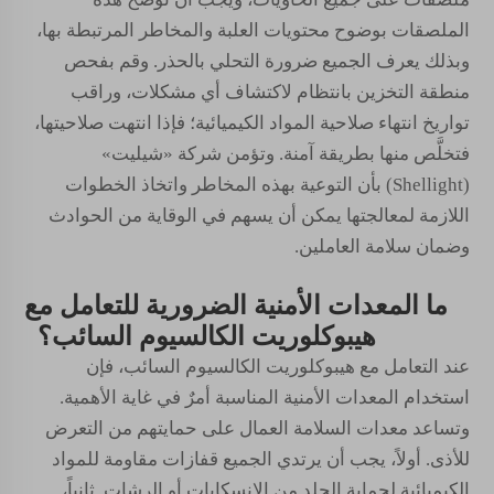
الملصقات بوضوح محتويات العلبة والمخاطر المرتبطة بها،
وبذلك يعرف الجميع ضرورة التحلي بالحذر. وقم بفحص
منطقة التخزين بانتظام لاكتشاف أي مشكلات، وراقب
تواريخ انتهاء صلاحية المواد الكيميائية؛ فإذا انتهت صلاحيتها،
فتخلَّص منها بطريقة آمنة. وتؤمن شركة «شيليت»
(Shellight) بأن التوعية بهذه المخاطر واتخاذ الخطوات
اللازمة لمعالجتها يمكن أن يسهم في الوقاية من الحوادث
وضمان سلامة العاملين.
ما المعدات الأمنية الضرورية للتعامل مع
هيبوكلوريت الكالسيوم السائب؟
عند التعامل مع هيبوكلوريت الكالسيوم السائب، فإن
استخدام المعدات الأمنية المناسبة أمرٌ في غاية الأهمية.
وتساعد معدات السلامة العمال على حمايتهم من التعرض
للأذى. أولاً، يجب أن يرتدي الجميع قفازات مقاومة للمواد
الكيميائية لحماية الجلد من الانسكابات أو الرشات. ثانياً،