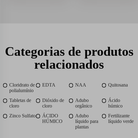
Categorias de produtos
relacionados
Cloridrato de
EDTA
NAA
Quitosana
polialumínio
Tabletas de
Dióxido de
Adubo
Ácido
cloro
cloro
orgânico
húmico
Zinco Sulfato
ÁCIDO
Adubo
Fertilizante
HÚMICO
líquido para
líquido verde
plantas