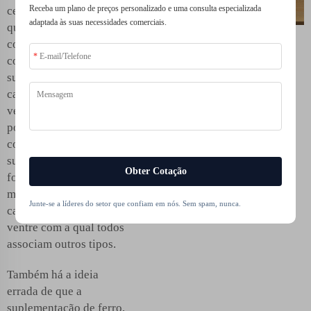
Receba um plano de preços personalizado e uma consulta especializada
centenas de mitos sobre
adaptada às suas necessidades comerciais.
quelatos de ferro. Uma
concepção errada
comum é que os
suplementos de ferro
causam prisão de
ventre. Embora isso
possa ser um efeito
colateral dos
suplementos de ferro, as
Obter Cotação
formas quelatadas são
menos propensas a
Junte-se a líderes do setor que confiam em nós. Sem spam, nunca.
causar a prisão de
ventre com a qual todos
associam outros tipos.
Também há a ideia
errada de que a
suplementação de ferro,