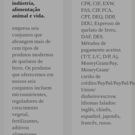
indústria,
CFR, CIF, EXW,
alimentação
FAS, CIP, FCA,
animal e vida.
CPT, DEQ, DDP,
DDU, Expresso de
empresa seis
quelato de ferro,
conjuntos que
DAF, DES.
abrangem mais de
Métodos de
cem tipos de
pagamento aceitos
produtos modernos
(T/T, L/C, D/P, A),
de quelatos de
MoneyGram/Pay,
ferro. Os produtos
MoneyGram/
que oferecemos em
cartão de
nossos seis
crédito/PayPal/PayPal/P
conjuntos incluem
Union/
micronutrientes,
dinheiro/escrow.
reguladores de
Idiomas falados:
crescimento
inglês, chinês,
vegetal,
espanhol, japonês,
fertilizantes,
francês, russo.
aditivos
alimentares,