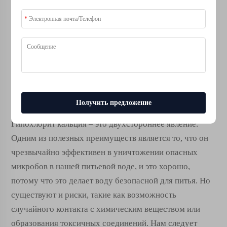
работают эти варианты, их стоимость и безопасность.
И даже если гипохлорит кальция отлично справляется
с уничтожением вредных микробов, мы должны
правильно его использовать, чтобы оставаться в
безопасности.
Преимущества и недостатки
Получить предложение
гипохлорита кальция
Гипохлорит кальция – это двухстороннее явление.
Одним из полезных преимуществ является то, что он
чрезвычайно эффективен в уничтожении опасных
микробов в нашей питьевой воде, и это хорошо,
потому что это делает воду безопасной для питья. Но
существуют и риски, такие как возможность
случайного контакта с химическим веществом или
образования токсичных соединений. Нам следует