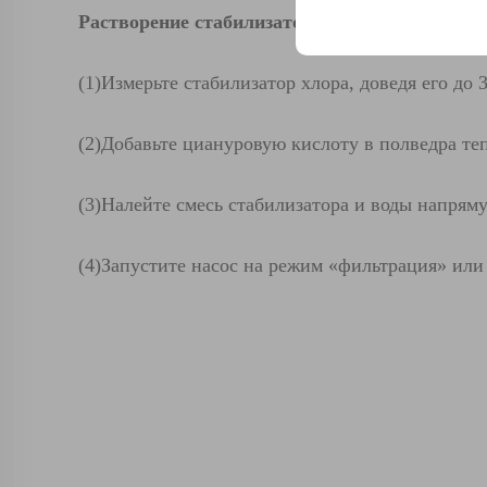
Растворение стабилизатора (циануровой кисл
(1)
Измерьте стабилизатор хлора, доведя его до 
(2)
Добавьте циануровую кислоту в полведра те
(3)
Налейте смесь стабилизатора и воды напрям
(4)
Запустите насос на режим «фильтрация» или 