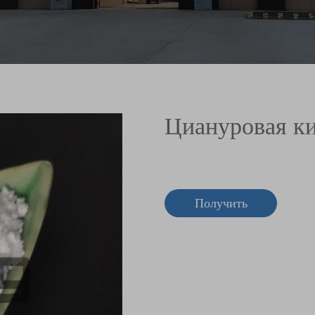
Циануровая к
Получить
коммерческое
предложение