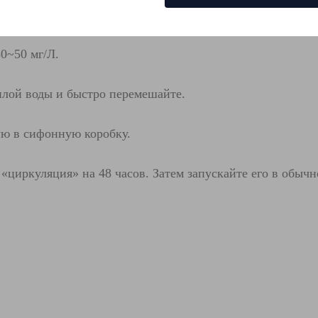
оты) методом теплой воды:
30~50 мг/Л.
плой воды и быстро перемешайте.
ую в сифонную коробку.
«циркуляция» на 48 часов. Затем запускайте его в обыч