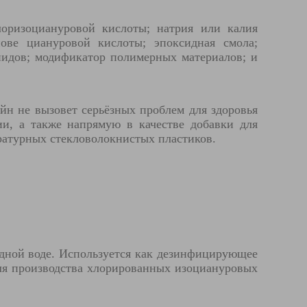
лоризоциануровой кислоты; натрия или калия
нове циануровой кислоты; эпоксидная смола;
анидов; модификатор полимерных материалов; и
ейн не вызовет серьёзных проблем для здоровья
ии, а также напрямую в качестве добавки для
ратурных стекловолокнистых пластиков.
одной воде. Используется как дезинфицирующее
 для производства хлорированных изоциануровых