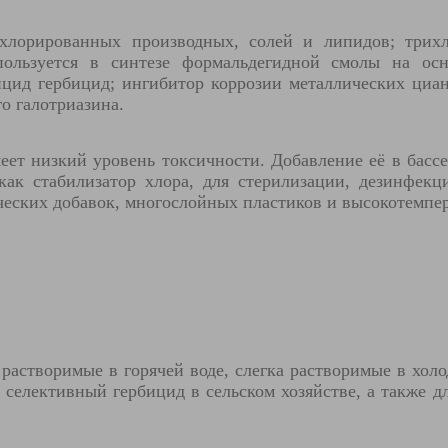
 хлорированных производных, солей и липидов; трих
пользуется в синтезе формальдегидной смолы на ос
тицид гербицид; ингибитор коррозии металлических ци
го галотриазина.
еет низкий уровень токсичности. Добавление её в басс
как стабилизатор хлора, для стерилизации, дезинфекц
ческих добавок, многослойных пластиков и высокотемпе
растворимые в горячей воде, слегка растворимые в хол
и селективный гербицид в сельском хозяйстве, а также