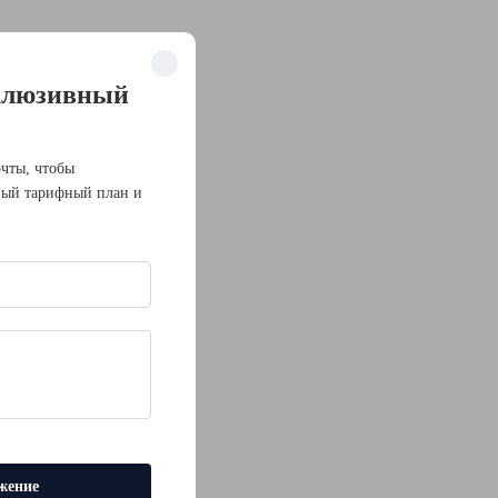
склюзивный
очты, чтобы
ный тарифный план и
ном режиме.
жение