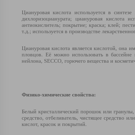
Циануровая кислота используется в синтезе
дихлоризоцианурата; циануровая кислота ис
антиокислитель; покрытие; краска; клей; пес
т.д.; используется в производстве лекарственно
Циануровая кислота является кислотой, она им
пловцов. Её можно использовать в бассейне 
нейлона, SECCO, горючего вещества и космети
Физико-химические свойства:
Белый кристаллический порошок или гранулы, 
средство, отбеливатель, чистящее средство ил
кислот, красок и покрытий.