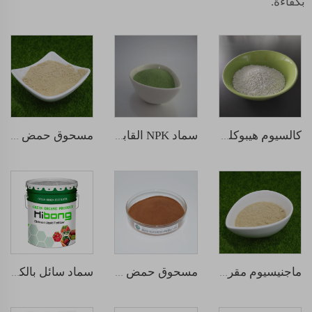
بكفاءة.
كالسيوم هيبوكلورايت
سماد NPK القابل للذوبان في الماء 30-10-10
مسحوق حمض أميني
ماجنيسيوم مقرون بالأحماض الأمينية
مسحوق حمض الفولفيك المستخرج من مصدر بيولوجي
سماد سائل بالكيتوزان