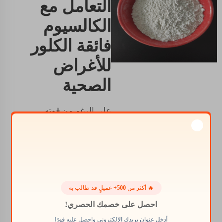
التعامل مع
الكالسيوم
فائقة الكلور
للأغراض
الصحية
على الرغم من قوته
كمطهر، فإن الكالسيوم
هيبوكلورايت هو مادة
خطيرة يجب استخدامها
وتخزينها بحذر. يجب
ارتداء القفازات
والنظارات عند استخدامه
🔥 أكثر من
500+
عميلٍ قد طالب به
للتأكد من عدم تلامسه مع
احصل على خصمك الحصري!
الجلد أو العينين. تجنب
التفاعلات عن طريق
أدخل عنوان بريدك الإلكتروني واحصل عليه فورًا