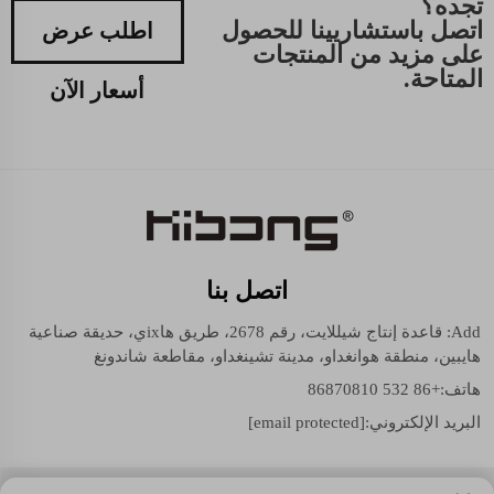
تجده؟
اتصل باستشاريينا للحصول
اطلب عرض
على مزيد من المنتجات
المتاحة.
أسعار الآن
اتصل بنا
Add: قاعدة إنتاج شيللايت، رقم 2678، طريق هاixي، حديقة صناعية
هايبين، منطقة هوانغداو، مدينة تشينغداو، مقاطعة شاندونغ
هاتف:
+86 532 86870810
البريد الإلكتروني:
[email protected]