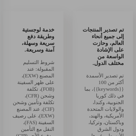
تم تصدير المنتجات
خدمة لوجستية
إلى جميع أنحاء
وطريقة دفع
العالم، وحازت
سريعة وسهلة،
على الإشادة
آمنة وسريعة.
الواسعة من
شروط التسليم
مختلف الدول.
المقبولة: عند
تم تصدير الأسمدة
المصنع (EXW)،
أكثر من 100
على ظهر السفينة
{{keywords}}، بما
(FOB)، تكلفة
في ذلك كوريا
وشحن (CFR)،
الجنوبية، وكندا،
تكلفة وتأمين وشحن
والولايات المتحدة
(CIF)، عند المصنع
الأمريكية، والهند،
(EXW)، على رصيف
وباكستان، وتركيا،
السفينة (FAS)،
ودول الشرق
النقل مع التأمين
الأوسط، وغيرها.
مدفوع الأجر (CIP)،