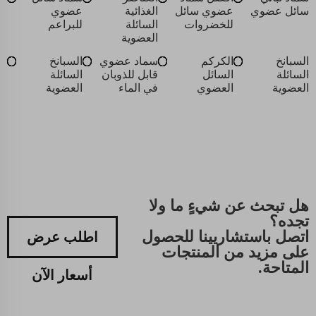
سائل عضوي
عضوي سائل
الغذائية
عضوي
للخضروات
السائلة
للبراعم
العضوية
السبانخ
الكركم
سماد عضوي
السبانخ
السائلة
السائل
قابل للذوبان
السائلة
العضوية
العضوي
في الماء
العضوية
هل تبحث عن شيءٍ ما ولا
تجده؟
اتصل باستشاريينا للحصول
اطلب عرض
على مزيد من المنتجات
المتاحة.
أسعار الآن