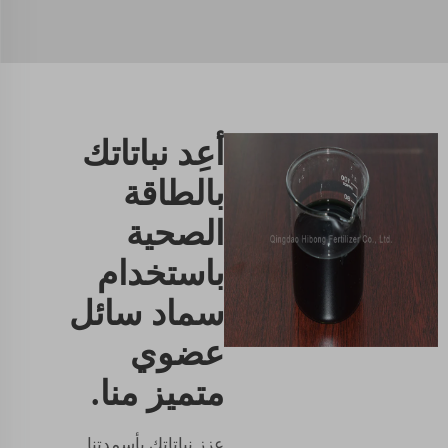
أعِد نباتاتك
بالطاقة
الصحية
باستخدام
سماد سائل
عضوي
متميز منا.
عزز نباتاتك بأسمدتنا