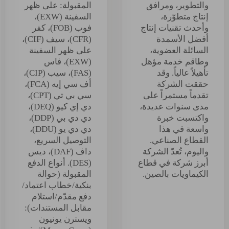
والتطوير، ومرافق
المقبولة: على ظهر
إنتاج متطوّرة،
السفينة (EXW)،
وأحدث تقنيات إنتاج
فوب (FOB)، كفر
أفضل الأسمدة
(CFR)، سيف (CIF)،
السائلة العضوية،
على ظهر السفينة
وطاقم خدمة مؤهل
(EXW)، فاس
تأهيلاً عالياً. وقد
(FAS)، سيب (CIP)،
حققت الشركة
أف سي إيه (FCA)،
تقدماً مستمراً على
سي بي تي (CPT)،
مدى سنوات عديدة،
دي إي كيو (DEQ)،
واكتسبت خبرة
دي دي بي (DDP)،
واسعة في هذا
دي دي يو (DDU)،
القطاع الصناعي.
التوصيل السريع،
واليوم، تُعدّ الشركة
داف (DAF)، ديس
أبرز شركة في قطاع
(DES). أنواع الدفع
الكيماويات بالصين.
المقبولة (حوالة
بنكية/خطاب اعتماد/
دفع مقدّم/استلام
مقابل المستندات):
ويسترن يونيون