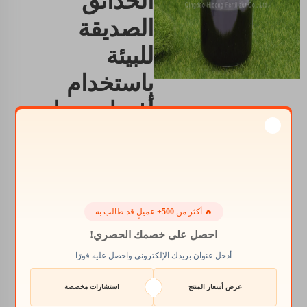
الحدائق
الصديقة
للبيئة
باستخدام
أفضل سماد
سائل
عضوي لدينا.
استمتع بالزراعة الخضراء
🔥 أكثر من
500+
عميلٍ قد طالب به
باستخدام سمادنا السائل
العضوي. تعمل عملية
احصل على خصمك الحصري!
التشغيل الهادئة جدًا لـ
أدخل عنوان بريدك الإلكتروني واحصل عليه فورًا
Shellight's على تغذية
النباتات العضوية، هذه
عرض أسعار المنتج
استشارات مخصصة
الحلول لرعاية النباتات لن