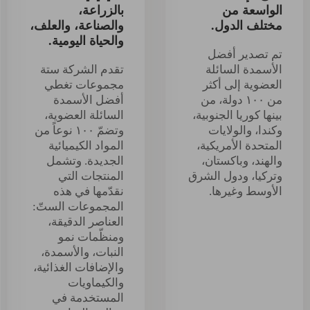
الواسعة من
بالزراعة،
مختلف الدول.
والصناعة، والعلف،
والحياة اليومية.
تم تصدير أفضل
الأسمدة السائلة
تقدم الشركة ستة
العضوية إلى أكثر
مجموعات تغطي
من ١٠٠ دولة، من
أفضل الأسمدة
بينها كوريا الجنوبية،
السائلة العضوية،
وكندا، والولايات
وتضمّ ١٠٠ نوعاً من
المتحدة الأمريكية،
المواد الكيميائية
والهند، وباكستان،
الجديدة. وتشمل
وتركيا، ودول الشرق
المنتجات التي
الأوسط وغيرها.
نقدّمها في هذه
المجموعات الستّ:
العناصر الدقيقة،
ومنظّمات نمو
النبات، والأسمدة،
والإضافات الغذائية،
والكيماويات
المستخدمة في