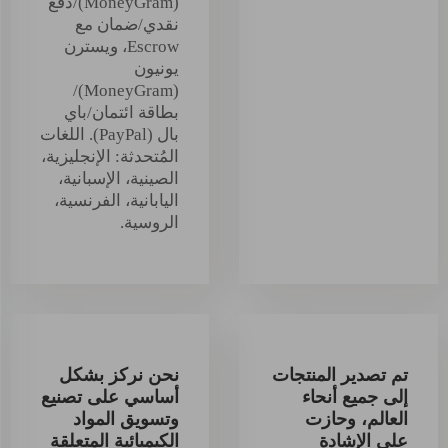
(MoneyGram)/دفع
نقدي/ضمان مع
Escrow، ويسترن
يونيون
(MoneyGram)/
بطاقة ائتمان/باي
بال (PayPal). اللغات
المُتحدثة: الإنجليزية،
الصينية، الإسبانية،
اليابانية، الفرنسية،
الروسية.
تم تصدير المنتجات
نحن نركز بشكل
إلى جميع أنحاء
أساسي على تصنيع
العالم، وحازت
وتسويق المواد
على الإشادة
الكيميائية المتعلقة