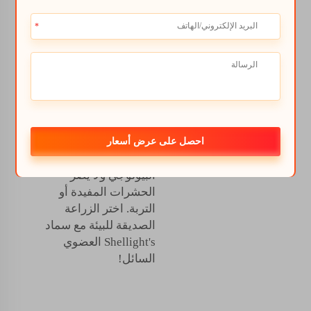
تساعد فقط في نمو
نباتاتك، بل هي مفيدة
للبيئة أيضًا. يمكنك أن
تكون فخورًا بأنك تحافظ
على كوكب الأرض نظيفًا
لأن جميع منتجاتهم
مصنوعة من المكونات
الطبيعية ولا تحتوي على
مواد كيميائية ضارة.
احصل على عرض أسعار
سمادنا قابل للتحلل
البيولوجي ولا يضر
الحشرات المفيدة أو
التربة. اختر الزراعة
الصديقة للبيئة مع سماد
Shellight's العضوي
السائل!