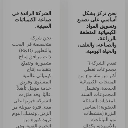
نحن نركز بشكل
الشركة الرائدة في
أساسي على تصنيع
صناعة الكيميائيات
وتسويق المواد
الصينية.
الكيميائية المتعلقة
نحن شركة
بالزراعة،
متخصصة في البحث
والصناعة، والعلف،
والتطوير (R&D)
والحياة اليومية.
ذات مرافق إنتاج
تقدم الشركة ٦
متطورة، وتتمتّع
مجموعات تغطي
بتقنيات إنتاج
أكثر من مئة نوع من
كيميائي عالمية
المنتجات الكيميائية
المستوى وفريق
الجديدة. وتشمل
خدمة مؤهل تأهيلاً
المجموعات الستة
عاليًا. وقد طوّرت
للمغذيات السائلة
الشركة خبرتها على
العضوية: العناصر
مدى فترة طويلة من
النزرة (منشطات
الزمن، وتمتلك اليوم
نمو النباتات)،
ثروة كبيرة من
والأسمدة، وكذلك
الخبرة الفنية. وهي