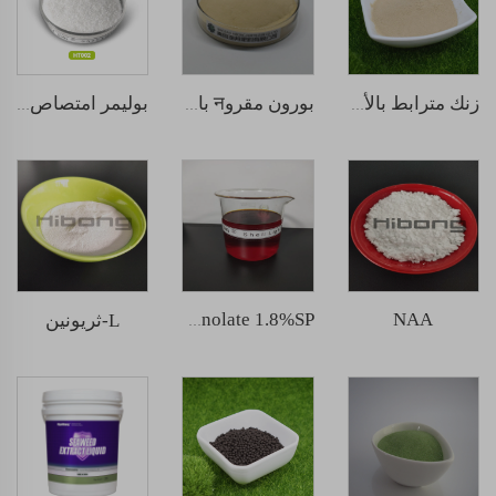
زنك مترابط بالأحماض الأمينية
بورون مقروन بالأحماض الأمينية
بوليمر امتصاص مياه خارق بوتاسيوم بولي أكريلات
NAA
L-ثريونين
Sodium nitrophenolate 1.8%SP