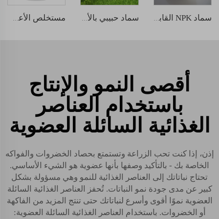
سماد NPK القابل للذوبان في الماء 30-10-10
سماد حبيبي بالأحماض الهيوميك
مستخلص الأعشاب البحرية السائل الطبيعي
أقصى النمو والإنتاج
باستخدام العناصر
الغذائية السائلة العضوية
إذن، إذا كنت تحب الزراعة وتستمتع بحصاد الخضروات والفواكه
الخاصة بك - بالتأكيد وصفها بأنها عضوية هو الشيء الأساسي.
تحتاج نباتاتك إلى العناصر الغذائية للنمو وهي مسؤولة بشكل
كبير عن مدى جودة نمو النباتات. تُحفز العناصر الغذائية السائلة
العضوية نموًا أقوى وأسرع لنباتاتك حتى تنتج المزيد من الفاكهة
أو الخضروات. باستخدام العناصر الغذائية السائلة العضوية: