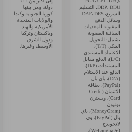
FCA، CPT، DEQ،
إلى أكثر من ١٠٠
DDP، DDU، التسليم
دولة، ومن بينها
السريع، DAF، DES.
كوريا الجنوبية وكندا
وسائل الدفع
والولايات المتحدة
المقبولة للمغذيات
الأمريكية والهند
السائلة العضوية
وباكستان وتركيا
تشمل: التحويل
ودول الشرق
البنكي (T/T)،
الأوسط، وغيرها.
الاعتماد المستندي
(L/C)، الدفع مقابل
المستندات (D/P)،
الدفع عند الاستلام
(D/A)، باي بال
(PayPal)، بطاقة
الائتمان (Credit
Card)، ويسترن
يونيون
(MoneyGram)، باي
بال (PayPal)، وي
لانجويدج
(WeLanguage).