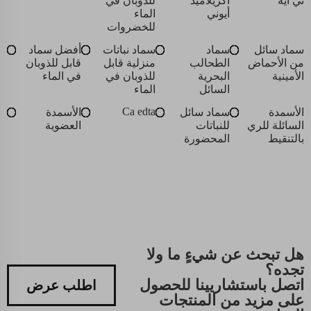
تي أيه
أكريلاميد
للذوبان في
أيوني
الماء
للخضروات
سماد سائل
سماد
سماد نباتات
أفضل سماد
من الأحماض
الطحالب
منزلية قابل
قابل للذوبان
الأمينية
البحرية
للذوبان في
في الماء
السائل
الماء
Ca edta
الأسمدة
سماد سائل
الأسمدة
السائلة للري
للنباتات
العضوية
بالتنقيط
المحضورة
هل تبحث عن شيءٍ ما ولا
تجده؟
اتصل باستشاريينا للحصول
اطلب عرض
على مزيد من المنتجات