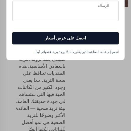
بطريقة مذهلة. الحدائق
المستدامة تتعلق بنمو
النباتات باستخدام طرق
صديقة للبيئة وكذلك
مستدامة. يتم تصنيع
العديد من المغذيات
احصل على عرض أسعار
السائلة العضوية من
التسميد، وهو سماد
انضم إلى قادة الصناعة الذين يثقون بنا. لا يوجد بريد عشوائي أبدًا.
طبيعي يعيد تزويد التربة
بالمعادن الأساسية. هذه
المغذيات تحافظ على
صحة التربة، مما يعني
وجود الكثير من الكائنات
الحية فيها التي ستساهم
في جودة حديقتك العامة.
بيئة تربة صحية — الفائدة
الأكثر وضوحًا للتربة
الصحية هي نمو أفضل
للنباتات، لكنها أيضًا