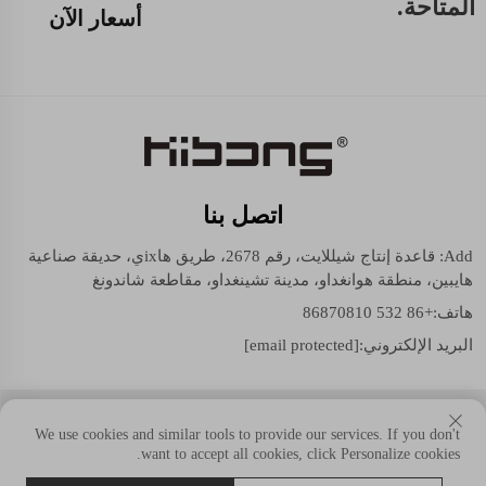
المتاحة.
أسعار الآن
اتصل بنا
Add: قاعدة إنتاج شيللايت، رقم 2678، طريق هاixي، حديقة صناعية
هايبين، منطقة هوانغداو، مدينة تشينغداو، مقاطعة شاندونغ
هاتف:
+86 532 86870810
البريد الإلكتروني:
[email protected]
حقوق النسخ © شيللايت (مجموعة شاندونغ) المحدودة. جميع الحقوق
We use cookies and similar tools to provide our services. If you don't
محفوظة.
want to accept all cookies, click Personalize cookies.