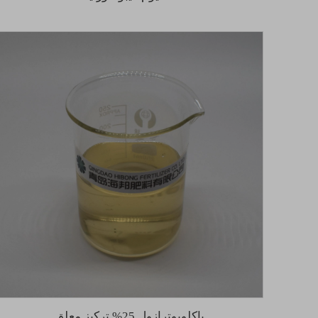
باكلوبوترازول 25% تركيز معلق