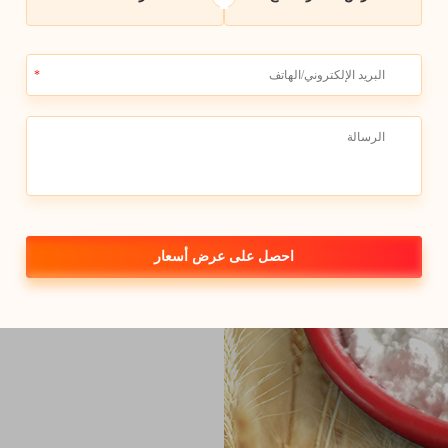
أهمية استخدام ا
بشكل صحيح لعناي
من الضروري التعامل بحذر مع الك
من استخدام القفازات والنظارات أث
ودخولها في العين. لا تقم أبدًا بإ
أخرى، لأن ذلك قد يؤدي إلى إطلا
مكان بارد وجاف ومظلم وبعيد عن م
احصل على عرض أسعار