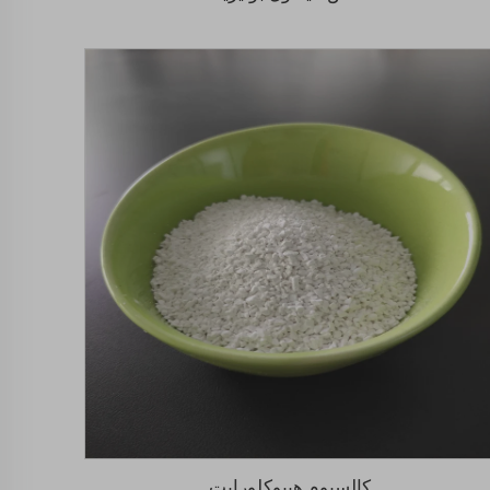
كالسيوم هيبوكلورايت