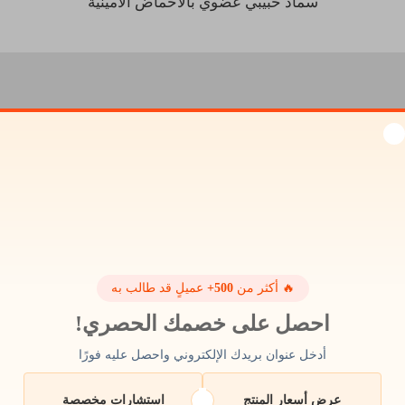
سماد حبيبي عضوي بالأحماض الأمينية
 سباحة نظيف وواضح باست
هيبوكلورايت
 الكلوريد الكالسيومي، تحتاج إلى إضافته إلى ماء حمام السباحة بش
يات الكلور في ماء حمام السباحة، والتي يجب عليك التحقق منها ب
خدام مجموعة اختبار مخصصة لحمامات السباحة.
🔥 أكثر من
500+
عميلٍ قد طالب به
احصل على خصمك الحصري!
أدخل عنوان بريدك الإلكتروني واحصل عليه فورًا
عرض أسعار المنتج
استشارات مخصصة