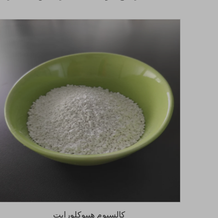
كالسيوم هيبوكلورايت