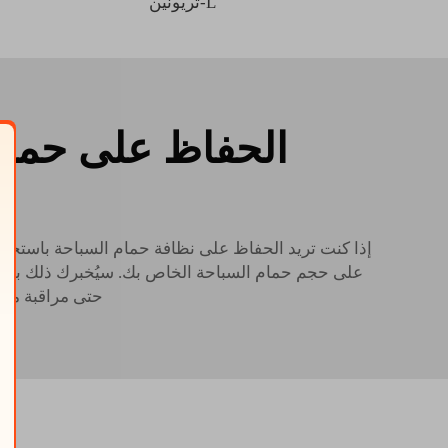
L-ثريونين
الحفاظ على حمام
إذا كنت تريد الحفاظ على نظافة حمام السباحة باستخدام
على حجم حمام السباحة الخاص بك. سيُخبرك ذلك بمستو
حتى مراقبة مستويات الكلور وpH في الماء باست