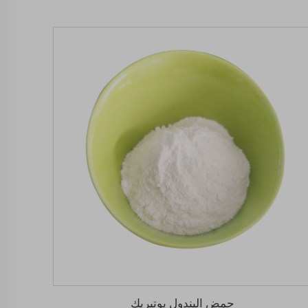
حمض اليندول بوتيريك