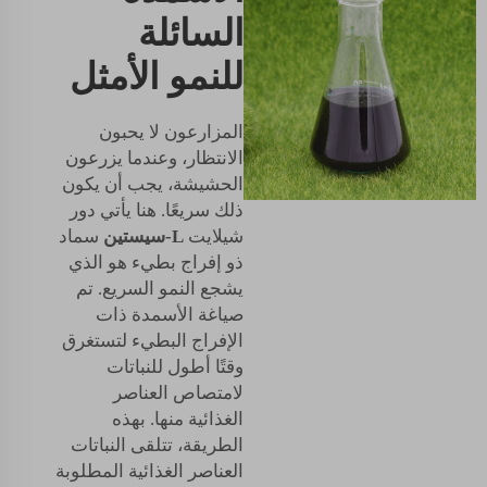
السائلة
للنمو الأمثل
المزارعون لا يحبون
الانتظار، وعندما يزرعون
الحشيشة، يجب أن يكون
ذلك سريعًا. هنا يأتي دور
شيلايت
L-سيستين
سماد
ذو إفراج بطيء هو الذي
يشجع النمو السريع. تم
صياغة الأسمدة ذات
الإفراج البطيء لتستغرق
وقتًا أطول للنباتات
لامتصاص العناصر
الغذائية منها. بهذه
الطريقة، تتلقى النباتات
العناصر الغذائية المطلوبة