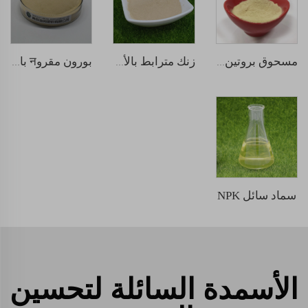
مسحوق بروتين السمك
زنك مترابط بالأحماض الأمينية
بورون مقروन بالأحماض الأمينية
سماد سائل NPK
الأسمدة السائلة لتحسين