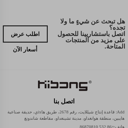
هل تبحث عن شيءٍ ما ولا
تجده؟
اتصل باستشاريينا للحصول
اطلب عرض
على مزيد من المنتجات
المتاحة.
أسعار الآن
اتصل بنا
Add: قاعدة إنتاج شيللايت، رقم 2678، طريق هاixي، حديقة صناعية
هايبين، منطقة هوانغداو، مدينة تشينغداو، مقاطعة شاندونغ
هاتف:
+86 532 86870810