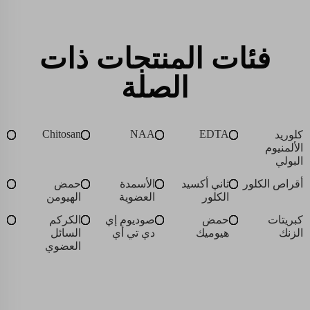
فئات المنتجات ذات
الصلة
Chitosan
NAA
EDTA
كلوريد
الألمنيوم
البولي
أقراص الكلور
ثاني أكسيد
الأسمدة
حمض
الكلور
العضوية
الهيومن
كبريتات
حمض
صوديوم إي
الكركم
الزنك
هيوميك
دي تي أي
السائل
العضوي