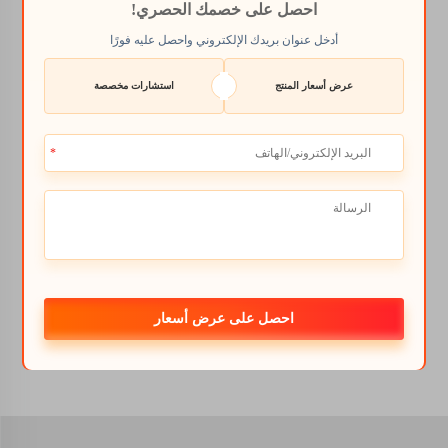
امتصاصًا من قبل النبات
احصل على خصمك الحصري!
هي Shellight
كالسيوم
أدخل عنوان بريدك الإلكتروني واحصل عليه فورًا
هيبوكلورايت
. هذا يقدم
للنباتات المزيد من
عرض أسعار المنتج
استشارات مخصصة
العناصر الغذائية التي
تحتاجها لتحفيز نموها. أحد
الأمور هو أن الأسمدة
الحمضية الهيومية تحسن
صحة التربة - أو الظروف
التي تعتمد عليها النباتات
للنمو، مما يساهم في
محاصيل حطب أكثر
صحة.
احصل على عرض أسعار