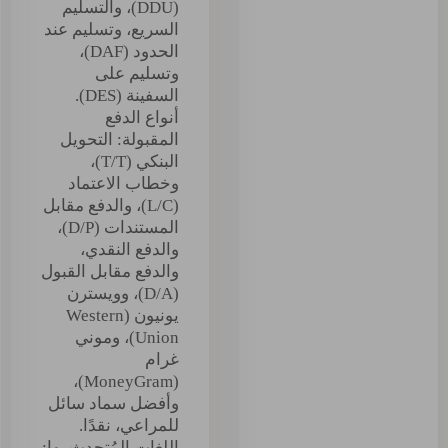
(DDU)، والتسليم
السريع، وتسليم عند
الحدود (DAF)،
وتسليم على
السفينة (DES).
أنواع الدفع
المقبولة: التحويل
البنكي (T/T)،
وخطاب الاعتماد
(L/C)، والدفع مقابل
المستندات (D/P)،
والدفع النقدي،
والدفع مقابل القبول
(D/A)، وويسترن
يونيون (Western
Union)، وموني
غرام
(MoneyGram)،
وأفضل سماد سائل
للمراعي، نقدًا.
اللغات المُتحدث بها: