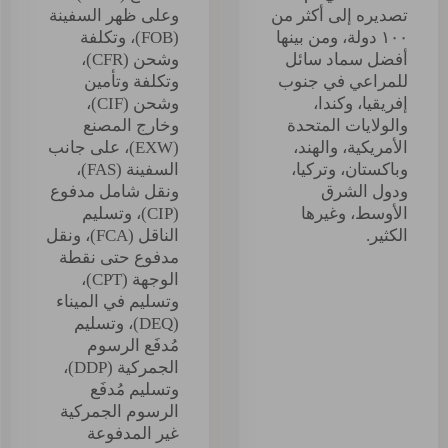
تصديره إلى أكثر من
وعلى ظهر السفينة
١٠٠ دولة، ومن بينها
(FOB)، وتكلفة
أفضل سماد سائل
وشحن (CFR)،
للمراعي في جنوب
وتكلفة وتأمين
إفريقيا، وكندا،
وشحن (CIF)،
والولايات المتحدة
وخارج المصنع
الأمريكية، والهند،
(EXW)، على جانب
وباكستان، وتركيا،
السفينة (FAS)،
ودول الشرق
ونقل شامل مدفوع
الأوسط، وغيرها
(CIP)، وتسليم
الكثير.
الناقل (FCA)، ونقل
مدفوع حتى نقطة
الوجهة (CPT)،
وتسليم في الميناء
(DEQ)، وتسليم
مُدفَع الرسوم
الجمركية (DDP)،
وتسليم مُدفَع
الرسوم الجمركية
غير المدفوعة