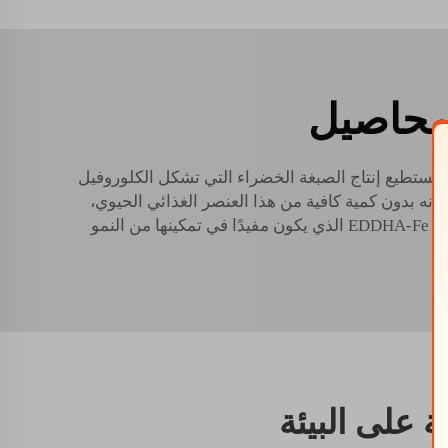
لمحاصيل
 لا تستطيع إنتاج الصبغة الخضراء التي تشكل الكلوروفيل
لأنه بدون كمية كافية من هذا العنصر الغذائي الحيوي،
تصبح النباتات ضعيفة ولا إما تزهر أو تنتج الفاكهة بشكل أقل. حديد إيدها، يضمن أن النباتات تحصل على الكمية المناسبة من EDDHA-Fe الذي يكون مفيدًا في تمكينها من النمو
ة على البيئة