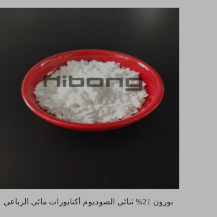
بورون 21% ثنائي الصوديوم أكتابورات مائي الرباعي