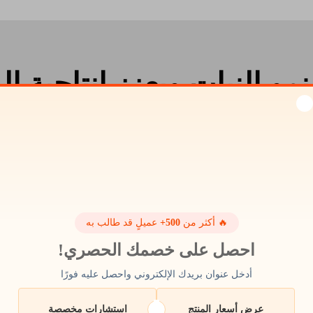
نمو النبات ويعزز إنتاجية ا
صحة مع إنتاج أعلى عندما يتم تقديمه لها. وقد تم إثبات أن النباتات
فإن كلوروفيلهم لا يمكن تصنيعه ويجب على النبات التوقف عن النمو. 
بصحة وقوة قدر الإمكان.
🔥 أكثر من
500+
عميلٍ قد طالب به
احصل على خصمك الحصري!
أدخل عنوان بريدك الإلكتروني واحصل عليه فورًا
صديقة للبيئة وآمن
عرض أسعار المنتج
استشارات مخصصة