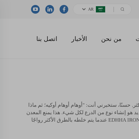
AR
ت
من نحن
الأخبار
اتصل بنا
ضل وأكثر. حسنًا، ستخبرني أنت: "أوهام أوهام أوكيه؛ ثم ماذا
 هو إنشاء نوع من الدرع لكل شيء. هذا يمنع المعدن
من التفاعل مع العناصر الأخرى في التربة بحيث يصبح أكثر توفرًا للنباتات. الأدوية الأيورفيدية حاليًا: تاريخ الماضي للأيورفيدا EDHHA IRON عندما يتم خلطه بالطرق الأكثر رواجًا