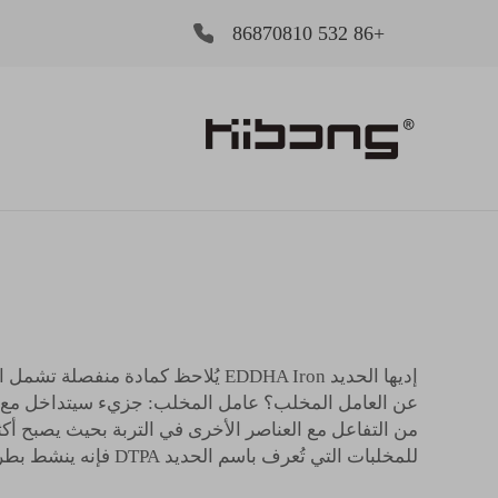
+86 532 86870810
إديها الحديد EDDHA Iron يُلاحظ كم
عن العامل المخلب؟ عامل المخلب: جزيء سيتداخل مع الح
للمخلبات التي تُعرف باسم الحديد DTPA فإنه ينشط بطريقة بسيطة يمكن للنباتات امتصاص هذا المعادن الأساسي لحياتهم.