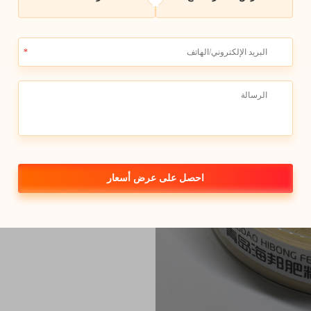
الحديد إيدها أكثر أمانًا من الناحي
الحديد سامة للأسماك والكائنات الم
صحية لذلك قد لا يكون هذا في أفض
ولا يشكل تهديدًا للبيئة. المادة تأ
كيماويات ضارة موجودة في سلطات ن
للمزارعين الذين هم دقيقون بشأن ن
احصل على عرض أسعار