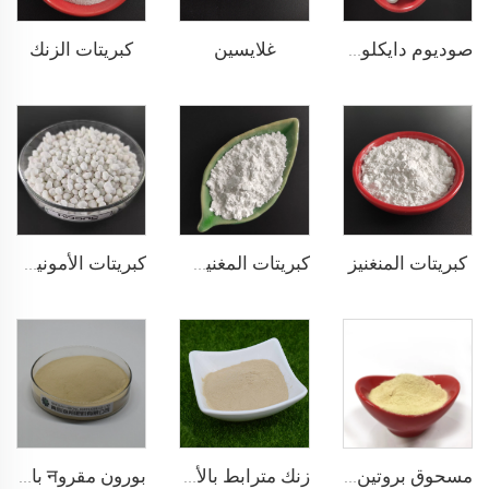
غلايسين
كبريتات الزنك
صوديوم دايكلوروإيسوسيانورات (SDIC)
كبريتات المنغنيز
كبريتات المغنيسيوم
كبريتات الأمونيوم
مسحوق بروتين السمك
زنك مترابط بالأحماض الأمينية
بورون مقروन بالأحماض الأمينية