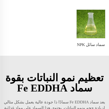
سماد سائل NPK
تعظيم نمو النباتات بقوة
سماد Fe EDDHA
يعد سماد Fe EDDHA سمادًا ذا جودة عالية يعمل بشكل مثالي
لزيادة حجم ونمو النباتات. يحتوي هذا السماد على مواد غذائية