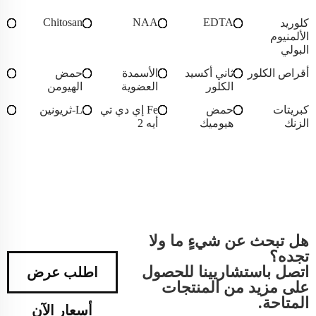
Chitosan
NAA
EDTA
كلوريد
الألمنيوم
البولي
أقراص الكلور
ثاني أكسيد
الأسمدة
حمض
الكلور
العضوية
الهيومن
كبريتات
حمض
Fe إي دي تي
L-ثريونين
الزنك
هيوميك
أيه 2
هل تبحث عن شيءٍ ما ولا
تجده؟
اتصل باستشاريينا للحصول
اطلب عرض
على مزيد من المنتجات
المتاحة.
أسعار الآن