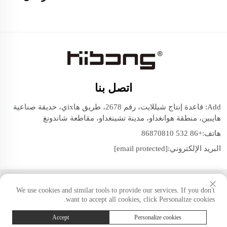
اتصل بنا
Add: قاعدة إنتاج شيللايت، رقم 2678، طريق هاixي، حديقة صناعية
هايبين، منطقة هوانغداو، مدينة تشينغداو، مقاطعة شاندونغ
هاتف:
+86 532 86870810
البريد الإلكتروني:
[email protected]
حقوق النسخ © شيللايت (مجموعة شاندونغ) المحدودة. جميع الحقوق
We use cookies and similar tools to provide our services. If you don't
محفوظة.
want to accept all cookies, click Personalize cookies.
Accept
Personalize cookies