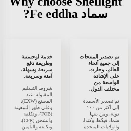
Why choose Shellight
سماد Fe eddha?
تم تصدير المنتجات
خدمة لوجستية
إلى جميع أنحاء
وطريقة دفع
العالم، وحازت
سريعة وسهلة،
على الإشادة
آمنة وسريعة.
الواسعة من
شروط التسليم
مختلف الدول.
المقبولة: عند
تم تصدير الأسمدة
المصنع (EXW)،
إلى أكثر من ١٠٠
وعلى ظهر السفينة
دولة، ومن بينها
(FOB)، وتكلفة
سماد فيدّها، وكندا،
والشحن (CFR)،
والولايات المتحدة
وتكلفة والتأمين