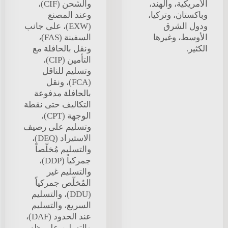
الأمريكية، والهند،
والشحن (CIF)،
وباكستان، وتركيا،
وعند المصنع
ودول الشرق
(EXW)، على جانب
الأوسط، وغيرها
السفينة (FAS)،
الكثير.
ونقل بالحافلة مع
التأمين (CIP)،
وتسليم للناقل
(FCA)، ونقل
بالحافلة مدفوعة
التكاليف حتى نقطة
الوجهة (CPT)،
وتسليم على رصيف
الاستيراد (DEQ)،
والتسليم مُخلّصاً
جمركياً (DDP)،
والتسليم غير
المُخلّص جمركياً
(DDU)، والتسليم
السريع، والتسليم
عند الحدود (DAF)،
والتسليم على ظهر