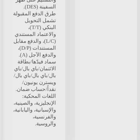
السفينة (DES).
طرق الدفع المقبولة
تشمل التحويل
البنكي (T/T)،
والاعتماد المستندي
(L/C)، والدفع مقابل
المستندات (D/P)،
والدفع الآجل (A).
سماد فيدّها/بطاقة
الائتمان/باي بال/باي
بال/باي بال/باي بال/
ويسترن يونيون/
نقداً/حساب ضمان.
اللغات المحكية:
الإنجليزية، والصينية،
والإسبانية، واليابانية،
والفرنسية،
والروسية.