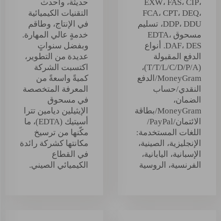
EXW، FAS، CIP،
حديثة، وأحدث
FCA، CPT، DEQ،
التقنيات الكيميائية
DDP، DDU، تسليم
في الإنتاج، وطاقم
مسحوق EDTA،
خدمةٍ عالي المهارة.
DAF، DES. أنواع
وبفضل سنواتٍ
الدفع المقبولة
عديدة من التطوير،
(T/T/L/C/D/P/A)،
اكتسبت الشركة
MoneyGram/الدفع
كميةً واسعةً من
النقدي/حساب
المعرفة المتخصصة
الضمان،
في مسحوق
MoneyGram/بطاقة
الإيثيلين ديامين تترا
الائتمان/PayPal/
أسيتيك (EDTA)، ما
اللغات المستخدمة:
مكّنها من ترسيخ
الإنجليزية، الصينية،
مكانتها كشركة رائدة
الإسبانية، اليابانية،
في القطاع
الفرنسية، الروسية
الكيميائي الصيني.