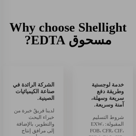
Why choose Shellight
مسحوق EDTA?
خدمة لوجستية
الشركة الرائدة في
وطريقة دفع
صناعة الكيميائيات
سريعة وسهلة،
الصينية.
آمنة وسريعة.
لدينا فريقٌ خبرة من
شروط التسليم
خبراء البحث
المقبولة: EXW،
والتطوير، بالإضافة
FOB، CFR، CIF،
إلى مرافق إنتاج