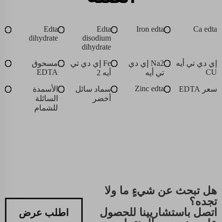
Edta
Edta
Iron edta
Ca edta
dihydrate
disodium
dihydrate
إي دي تي أيه
Na2 إي دي
Fe إي دي تي
مسحوق
EDTA
CU
تي أيه
أيه 2
Zinc edta
سعر EDTA
سماد سائل
الأسمدة
أخضر
السائلة
للشمام
هل تبحث عن شيءٍ ما ولا
تجده؟
اتصل باستشاريينا للحصول
اطلب عرض