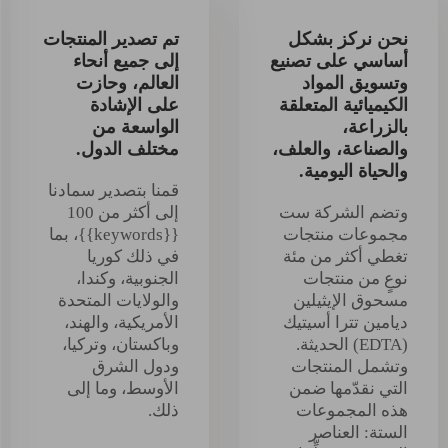
نحن نركز بشكل
تم تصدير المنتجات
أساسي على تصنيع
إلى جميع أنحاء
وتسويق المواد
العالم، وحازت
الكيميائية المتعلقة
على الإشادة
بالزراعة،
الواسعة من
والصناعة، والعلف،
مختلف الدول.
والحياة اليومية.
قمنا بتصدير سمادنا
وتضم الشركة ست
إلى أكثر من 100
مجموعات منتجات
{{keywords}}، بما
تغطي أكثر من مئة
في ذلك كوريا
نوعٍ من منتجات
الجنوبية، وكندا،
مسحوق الإيثيلين
والولايات المتحدة
ديامين تترا أسيتيك
الأمريكية، والهند،
(EDTA) الحديثة.
وباكستان، وتركيا،
وتشمل المنتجات
ودول الشرق
التي نقدّمها ضمن
الأوسط، وما إلى
هذه المجموعات
ذلك.
الستة: العناصر