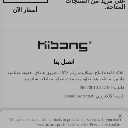
على مزيد من المنتجات
المتاحة.
أسعار الآن
اتصل بنا
Add: قاعدة إنتاج شيللايت، رقم 2678، طريق هاixي، حديقة صناعية
هايبين، منطقة هوانغداو، مدينة تشينغداو، مقاطعة شاندونغ
هاتف:
+86 532 86870810
البريد الإلكتروني:
[email protected]
حقوق النسخ © شيللايت (مجموعة شاندونغ) المحدودة. جميع الحقوق
We use cookies and similar tools to provide our services. If you don't
محفوظة.
want to accept all cookies, click Personalize cookies.