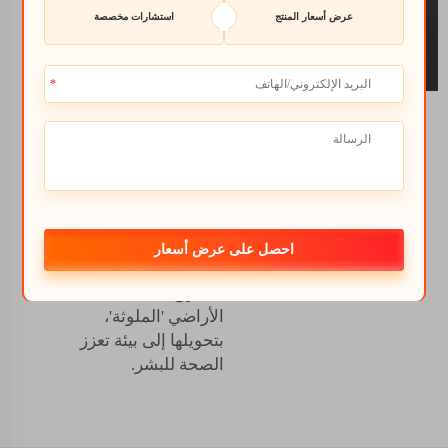
EDTA في
عرض أسعار المنتج
استشارات مخصصة
إعادة تأهيل
التربة
هذه العملية — والمعروفة
باسم التحلية — يمكن أن
تحسن جودة التربة،
وتجعلها آمنة للزراعة.
يلعب مسحوق EDTA
احصل على عرض أسعار
دورًا رئيسيًا في عدة
مشاريع مصممة لتنظيف
الأراضي 'الملوثة'،
بتحويلها إلى بيئة تعزز
الصحة للبشر.