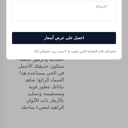
سواء كنت تزرع الذرة أو
تبحث عن القراص في
حديقتك، فإن سماد
القراص السائل من
احصل على عرض أسعار
شيلايتس يمكنه تحويل
حلمك للحديقة إلى واقع.
انضم إلى قادة الصناعة الذين يثقون بنا. لا يوجد بريد عشوائي أبدًا.
لا مزيد من النباتات
المتدلية والزهور الباهتة -
ستكون حديقتك الأجمل
في الحي بمساعدة هذا
السماد الرائع! شاهد
نباتاتك تتطور قوية
ومستقيمة، وتمتلئ
بالأزهار ذات الألوان
الزاهية لتضيء ساحتك.