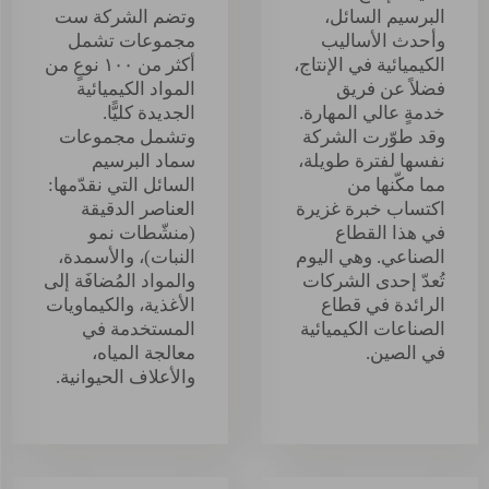
البرسيم السائل،
وتضم الشركة ست
وأحدث الأساليب
مجموعات تشمل
الكيميائية في الإنتاج،
أكثر من ١٠٠ نوعٍ من
فضلاً عن فريق
المواد الكيميائية
خدمةٍ عالي المهارة.
الجديدة كليًّا.
وقد طوّرت الشركة
وتشمل مجموعات
نفسها لفترة طويلة،
سماد البرسيم
مما مكّنها من
السائل التي نقدّمها:
اكتساب خبرة غزيرة
العناصر الدقيقة
في هذا القطاع
(منشّطات نمو
الصناعي. وهي اليوم
النبات)، والأسمدة،
تُعدّ إحدى الشركات
والمواد المُضافَة إلى
الرائدة في قطاع
الأغذية، والكيماويات
الصناعات الكيميائية
المستخدمة في
في الصين.
معالجة المياه،
والأعلاف الحيوانية.