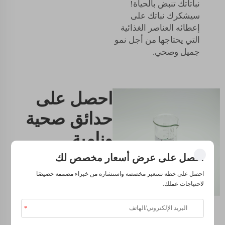
نباتاتك تنبض بالحياة!
سيشكرك نباتك على
إعطائه العناصر الغذائية
التي يحتاجها من أجل نمو
جميل وصحي.
احصل على
حدائق صحية
ونامية
باستخدام
احصل على عرض أسعار مخصص لك
سماد
احصل على خطة تسعير مخصصة واستشارة من خبراء مصممة خصيصًا
لاحتياجات عملك.
البرسيم
السائل