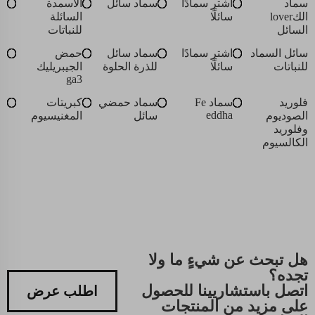
سماد
اشترِ سمادًا
سماد سائل
الأسمدة
الكlover
سائلًا
السائلة
السائل
للنباتات
سائل السماد
اشترِ سمادًا
سماد سائل
حمض
للنباتات
سائلًا
للذرة الحلوة
الجيبريليك
ga3
فلوريد
سماد Fe
سماد حمضي
كبريتات
eddha
الصوديوم
سائل
المغنيسيوم
وفلوريد
الكالسيوم
هل تبحث عن شيءٍ ما ولا
تجده؟
اتصل باستشاريينا للحصول
اطلب عرض
على مزيد من المنتجات