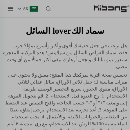
AR
سماد الكlover السائل
هل ترغب في جعل حديقتك أقوى وأكبر وأسرع نموًا؟ جرب
فقط سماد القراص السائل من شيلايتس! هذه التركيبة المعجزة
ستعزز نمو نباتاتك وتجعل أزهارك تبقى أكثر جمالًا من أي وقت
مضى.
تحسين صحة التربة لمركبتك هذا المنتج: مغلق ولا يحتوي على
ميزات مناسبة لـ: حقل ثلاثي الأوراق، سائل غذائي لثلاثي
الأوراق، مقوي الجذور، سريع التخضير الوصف طريقة
الاستخدام: 1. رج العبوة قبل الاستخدام. 2. قم بتحويل الفوهة
إلى وضعية "+" أو "-" حسب الحاجة، وافتح التبييض عند الضغط
على الفوهة. 3. أعد تخزينه بعد الاستخدام. يرجى إبقاؤه بعيدًا
عن الطعام، والحيوانات الأليفة، والأطفال. 4. يجب استخدام
الماء بنسبة 100% للرش بعد الاستخدام، مع ري لمدة 4-6 أيام.