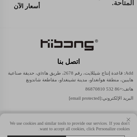
المتاحة.
أسعار الآن
اتصل بنا
Add: قاعدة إنتاج شيللايت، رقم 2678، طريق هاixي، حديقة صناعية
هايبين، منطقة هوانغداو، مدينة تشينغداو، مقاطعة شاندونغ
هاتف:
+86 532 86870810
البريد الإلكتروني:
[email protected]
حقوق النسخ © شيللايت (مجموعة شاندونغ) المحدودة. جميع الحقوق
We use cookies and similar tools to provide our services. If you don't
محفوظة.
want to accept all cookies, click Personalize cookies.