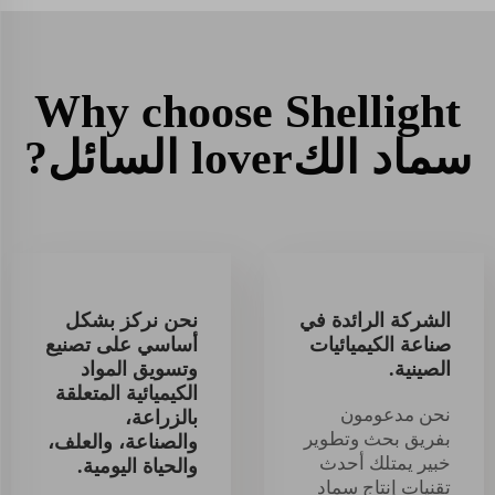
Why choose Shellight
سماد الكlover السائل?
الشركة الرائدة في
نحن نركز بشكل
صناعة الكيميائيات
أساسي على تصنيع
الصينية.
وتسويق المواد
الكيميائية المتعلقة
نحن مدعومون
بالزراعة،
بفريق بحث وتطوير
والصناعة، والعلف،
خبير يمتلك أحدث
والحياة اليومية.
تقنيات إنتاج سماد