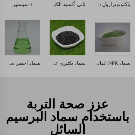
L-سيستين
باكلوبوترازول 15% مسحوق قابل للذوبان
ثاني أكسيد الكلور
سماد NPK القابل للذوبان في الماء 12-5-45
سماد بكتيري عضوي إسطواني
سماد أخضر بحري سائل
عزز صحة التربة
باستخدام سماد البرسيم
السائل