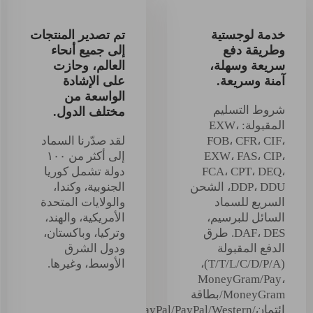
خدمة لوجستية
تم تصدير المنتجات
وطريقة دفع
إلى جميع أنحاء
سريعة وسهلة،
العالم، وحازت
آمنة وسريعة.
على الإشادة
الواسعة من
شروط التسليم
مختلف الدول.
المقبولة: EXW،
FOB، CFR، CIF،
لقد صدّرنا السماد
EXW، FAS، CIP،
إلى أكثر من ١٠٠
FCA، CPT، DEQ،
دولة تشمل كوريا
DDP، DDU، الشحن
الجنوبية، وكندا،
السريع للسماد
والولايات المتحدة
السائل للبرسيم،
الأمريكية، والهند،
DAF، DES. طرق
وتركيا، وباكستان،
الدفع المقبولة
ودول الشرق
(T/T/L/C/D/P/A)،
الأوسط، وغيرها.
MoneyGram/Pay،
MoneyGram/بطاقة
ائتمان/PayPal/PayPal/PayPal/PayPal/Western