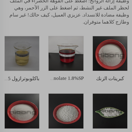
وظيفة إزالة الروائح: اضغط على الفوهة الخضراء في الملف
لحظر الملف غير النشط، ثم اضغط على الزر الأحمر، وهي
وظيفة مضادة للانسداد. عزيزي العميل، كيف حالك! غير سام
وطازج كلاهما متوفران.
كبريتات الزنك
Sodium nitrophenolate 1.8%SP
باكلوبوترازول 25% تركيز معلق