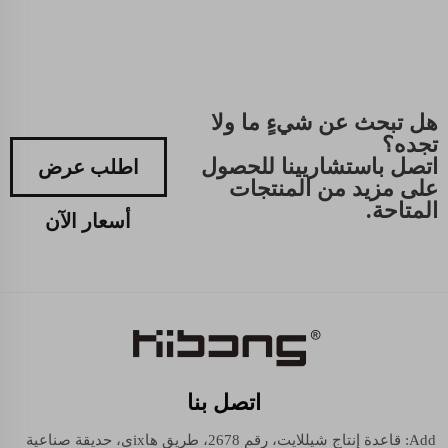
هل تبحث عن شيءٍ ما ولا
تجده؟
اتصل باستشاريينا للحصول
اطلب عرض
على مزيد من المنتجات
المتاحة.
أسعار الآن
اتصل بنا
Add: قاعدة إنتاج شيللايت، رقم 2678، طريق هاixي، حديقة صناعية