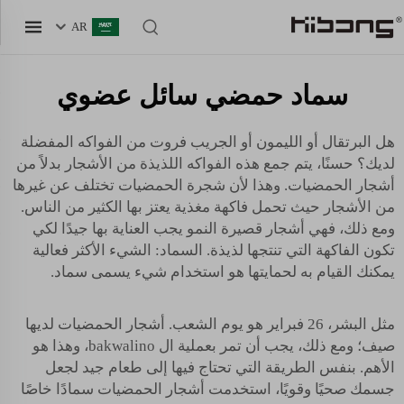
AR
سماد حمضي سائل عضوي
هل البرتقال أو الليمون أو الجريب فروت من الفواكه المفضلة
لديك؟ حسنًا، يتم جمع هذه الفواكه اللذيذة من الأشجار بدلاً من
أشجار الحمضيات. وهذا لأن شجرة الحمضيات تختلف عن غيرها
من الأشجار حيث تحمل فاكهة مغذية يعتز بها الكثير من الناس.
ومع ذلك، فهي أشجار قصيرة النمو يجب العناية بها جيدًا لكي
تكون الفاكهة التي تنتجها لذيذة. السماد: الشيء الأكثر فعالية
يمكنك القيام به لحمايتها هو استخدام شيء يسمى سماد.
مثل البشر، 26 فبراير هو يوم الشعب. أشجار الحمضيات لديها
صيف؛ ومع ذلك، يجب أن تمر بعملية ال bakwalino، وهذا هو
الأهم. بنفس الطريقة التي تحتاج فيها إلى طعام جيد لجعل
جسمك صحيًا وقويًا، استخدمت أشجار الحمضيات سمادًا خاصًا