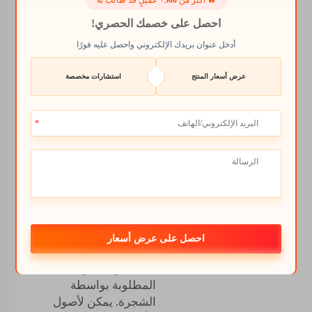
🔥 أكثر من
500+
عميلٍ قد طالب به
النتائج
احصل على خصمك الحصري!
أدخل عنوان بريدك الإلكتروني واحصل عليه فورًا
إحدى أسهل الطرق
لامتلاك أشجار حمضيات
عرض أسعار المنتج
استشارات مخصصة
قوية وصحية هي استخدام
سماد سائل عضوي
بالطريقة الصحيحة حتى
تتمكن الأشجار من النمو
في الحديقة. هذه هي
البديل الأفضل لأنه لا
تحتوي على أي مكونات
سامة قد تكون ضارة
بالبيئة. بالإضافة إلى ذلك،
فإن هذا السماد يعمل
احصل على عرض أسعار
بشكل أسرع حيث يتم
استخدام معظم النسبة
المطلوبة بواسطة
الشجرة. يمكن لأصول