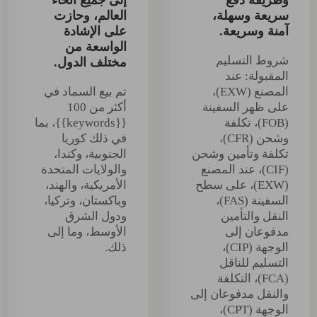
سريعة وسهلة،
العالم، وحازت
آمنة وسريعة.
على الإشادة
الواسعة من
شروط التسليم
مختلف الدول.
المقبولة: عند
المصنع (EXW)،
تم بيع السماد في
على ظهر السفينة
أكثر من 100
(FOB)، تكلفة
{{keywords}}، بما
وشحن (CFR)،
في ذلك كوريا
تكلفة وتأمين وشحن
الجنوبية، وكندا،
(CIF)، عند المصنع
والولايات المتحدة
(EXW)، على سطح
الأمريكية، والهند،
السفينة (FAS)،
وباكستان، وتركيا،
النقل والتأمين
ودول الشرق
مدفوعان إلى
الأوسط، وما إلى
الوجهة (CIP)،
ذلك.
التسليم للناقل
(FCA)، التكلفة
والنقل مدفوعان إلى
الوجهة (CPT)،