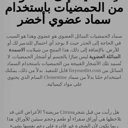
من الحمضيات باستخدام
سماد عضوي أخضر
سماد الحمضيات السائل العضوي هو عضوي وهذا هو السبب
في الحاجة إلى الحذر حيث لا يوجد أي احتمال للتدمير لك أو
للأرض. بالإضافة إلى ذلك، هذا المنتج من شيلايت
الاسمدة
السائلة العضوية
ليس ضارًا بالجسم أو أشجار الحمضيات. لا
تُسمد تلك الأشجار القبيحة من الحمضيات باستخدام السماد
السائل من fixyourdirt.com قابل للتنفيذ. بدلاً من ذلك، يمكنك
استخدام حلنا بدلاً من سماد Clementine السام الذي يحتوي
على مواد كيميائية.
هل رأيت من قبل شجرةCitrus مريضة؟ الأعراض التي قد
تلاحظها هي أوراق صفراء أو طعم وحجم سيئين للأوراق. هذا
ربما يكون لأن الشجرة غير قادرة على دعم نفسها بشيء