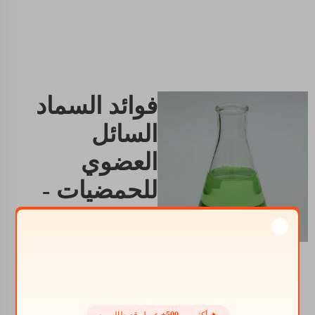
فوائد السماد
السائل
العضوي
للحمضيات -
لا تنازل عن
الأداء - بدون
مواد كيميائية
سنحسن