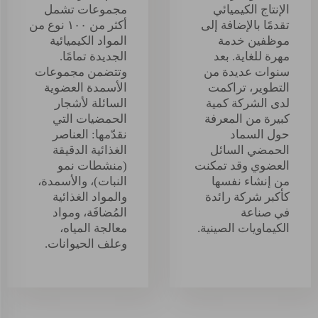
الإنتاج الكيميائي
مجموعات تشمل
تقدمًا بالإضافة إلى
أكثر من ١٠٠ نوع من
موظفين خدمة
المواد الكيميائية
مهرة للغاية. بعد
الجديدة تمامًا.
سنوات عديدة من
وتتضمن مجموعات
التطوير، تراكمت
الأسمدة العضوية
لدى الشركة كمية
السائلة لأشجار
كبيرة من المعرفة
الحمضيات التي
حول السماد
نقدّمها: العناصر
الحمضي السائل
الغذائية الدقيقة
العضوي وقد تمكنت
(منشطات نمو
من إنشاء نفسها
النبات)، والأسمدة،
كأكبر شركة رائدة
والمواد الغذائية
في صناعة
المُضافَة، ومواد
الكيماويات الصينية.
معالجة المياه،
وعلف الحيوانات.