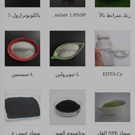
Sodium nitrophenolate 1.8%SP
زنك مترابط بالأحماض الأمينية
باكلوبوترازول 15% مسحوق قابل للذوبان
EDTA Ca
L-ثيوبرولين
L-سيستين
سماد NPK القابل للذوبان في الماء 12-5-45
بوتاسيوم الهيومات المستخرج من مصدر معادن
سماد حبيبي عضوي بالأحماض الأمينية