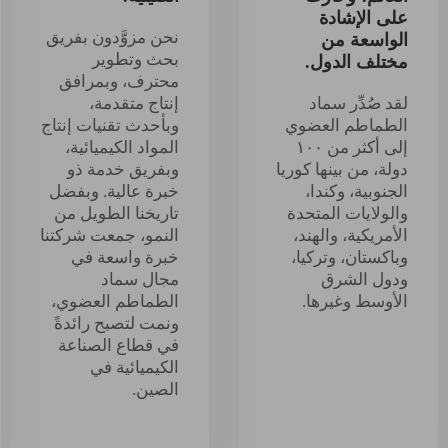
على الإشادة
نحن مزوَّدون بفريق
الواسعة من
بحث وتطوير
مختلف الدول.
محترف، وبمرافق
لقد صُدِّر سماد
إنتاج متقدمة،
الطماطم العضوي
وبأحدث تقنيات إنتاج
إلى أكثر من ١٠٠
المواد الكيميائية،
دولة، من بينها كوريا
وبفريق خدمة ذو
الجنوبية، وكندا،
خبرة عالية. وبفضل
والولايات المتحدة
تاريخنا الطويل من
الأمريكية، والهند،
النمو، جمعت شركتنا
وباكستان، وتركيا،
خبرة واسعة في
ودول الشرق
مجال سماد
الأوسط وغيرها.
الطماطم العضوي،
ونمت لتصبح رائدةً
في قطاع الصناعة
الكيميائية في
الصين.