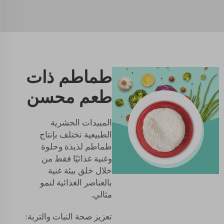
طماطم ذات
طعم محسن
المبيدات الحشرية
الطبيعية تختلف بإنتاج
طماطم لذيذة وحلوة
وغنية غذائيًا فقط من
خلال خلق بيئة غنية
بالعناصر الغذائية لنمو
مثالي.
تعزيز صحة النبات والتربة: