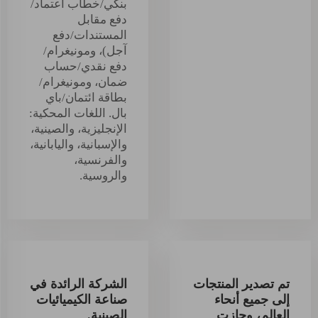
بنكي/خطاب اعتماد/
دفع مقابل
المستندات/دفع
آجل)، ومونيغرام/
دفع نقدي/حساب
ضمان، ومونيغرام/
بطاقة ائتمان/باي
بال. اللغات المحكية:
الإنجليزية، والصينية،
والإسبانية، واليابانية،
والفرنسية،
والروسية.
تم تصدير المنتجات
الشركة الرائدة في
إلى جميع أنحاء
صناعة الكيميائيات
العالم، وحازت
الصينية.