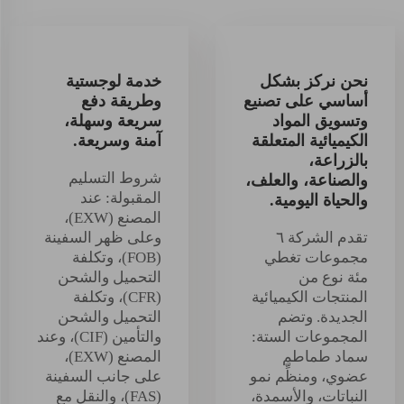
نحن نركز بشكل
خدمة لوجستية
أساسي على تصنيع
وطريقة دفع
وتسويق المواد
سريعة وسهلة،
الكيميائية المتعلقة
آمنة وسريعة.
بالزراعة،
شروط التسليم
والصناعة، والعلف،
المقبولة: عند
والحياة اليومية.
المصنع (EXW)،
تقدم الشركة ٦
وعلى ظهر السفينة
مجموعات تغطي
(FOB)، وتكلفة
مئة نوع من
التحميل والشحن
المنتجات الكيميائية
(CFR)، وتكلفة
الجديدة. وتضم
التحميل والشحن
المجموعات الستة:
والتأمين (CIF)، وعند
سماد طماطم
المصنع (EXW)،
عضوي، ومنظِّم نمو
على جانب السفينة
النباتات، والأسمدة،
(FAS)، والنقل مع