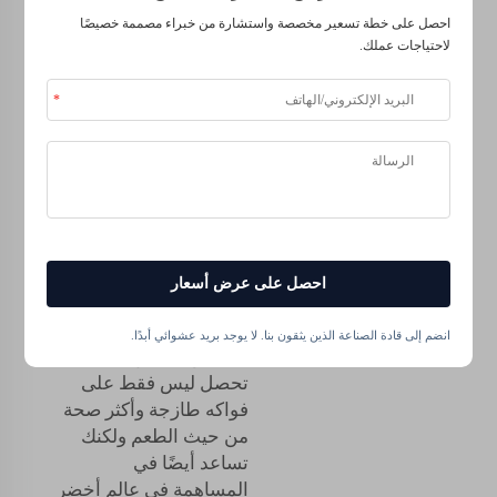
بالمنتجات الكيميائية.
احصل على خطة تسعير مخصصة واستشارة من خبراء مصممة خصيصًا
لاحتياجات عملك.
كيف يمكن للأسمدة
العضوية أن توفر دعمًا
رائعًا لزراعةك: تحسين
التربة - السماد العضوي
يعزز حالة التربة بتوفير
العناصر الغذائية الأساسية
والبكتيريا المفيدة.
من خلال استخدام
احصل على عرض أسعار
الأسمدة العضوية
للطماطم في روتين
انضم إلى قادة الصناعة الذين يثقون بنا. لا يوجد بريد عشوائي أبدًا.
الحدائق الخاص بك،
تحصل ليس فقط على
فواكه طازجة وأكثر صحة
من حيث الطعم ولكنك
تساعد أيضًا في
المساهمة في عالم أخضر