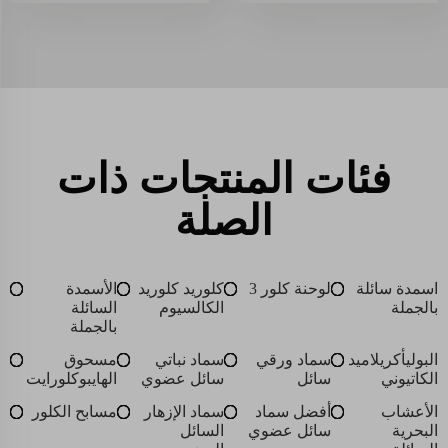
فئات المنتجات ذات
الصلة
اسمدة سائلة
لوحنة كلور 3
كلوريد كلوريد
الأسمدة
بالجملة
الكالسيوم
السائلة
بالجملة
البوليأكريلاميد
سماد ورقي
سماد نباتي
مسحوق
الكاتيوني
سائل
سائل عضوي
الهايبوكلورايت
الأعشاب
أفضل سماد
سماد الإزهار
مسابح الكلور
البحرية
سائل عضوي
السائل