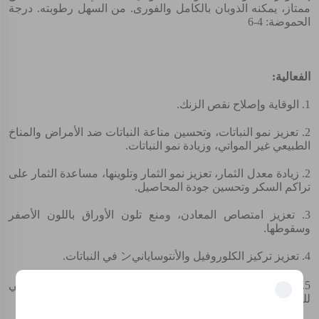
ممتاز، يمكنه الذوبان بالكامل والفورى. من السهل رطوبته. درجة
الحموضة: 4-6
الفعالية:
1. الوقاية وإصلاح نقص الزنك.
2. تعزيز نمو النباتات، وتحسين مناعة النباتات ضد الأمراض والمناخ
الطبيعي غير المواتي، وزيادة نمو النباتات.
2. زيادة معدل الثمار، تعزيز نمو الثمار وتلوينها، مساعدة الثمار على
تراكم السكر وتحسين جودة المحاصيل.
3. تعزيز امتصاص المعادن، ومنع تلون الأوراق باللون الأصفر
وسقوطها.
4. تعزيز تركيز الكلوروفيل والأنتوسايانيン في النباتات.
5. تعزيز التمثيل الضوئي، وتكوين البروتينات والتثبيت النيتروجيني
للنباتات.
فتح المزايا الحصرية