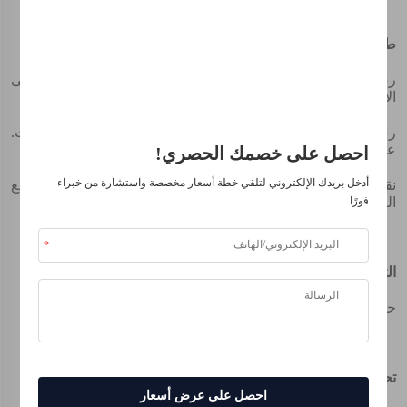
انضم إلى أكثر من 500 قيادي في الصناعة ممن حوّلوا أعمالهم باستخدام
حلولنا.
طريقة الاستخدام:
رش الأوراق: اخلط مع الماء بمعدل 800-1000 مرة وارش على
موثوق من قبل كبرى الشركات
الأوراق. عادةً ما يستخدم 1-2 كجم لكل فدان.
ري بالتنقيط: اخلط مع الماء بمعدل 200-300 مرة ورِّي النباتات.
عادةً ما يستخدم 3-5 كجم لكل فدان.
احصل على خصمك الحصري!
أدخل بريدك الإلكتروني لتلقي خطة أسعار مخصصة واستشارة من خبراء
نقع البذور: اخلط مع الماء بمعدل 600-800 مرة وانقع البذور. نقع
فورًا.
البذور لمدة 12-48 ساعة.
التعبئة:
حقيبة بوزن 500غ/1كغ/5كغ/10كغ/20كغ/25كغ
تحذير:
احصل على عرض أسعار