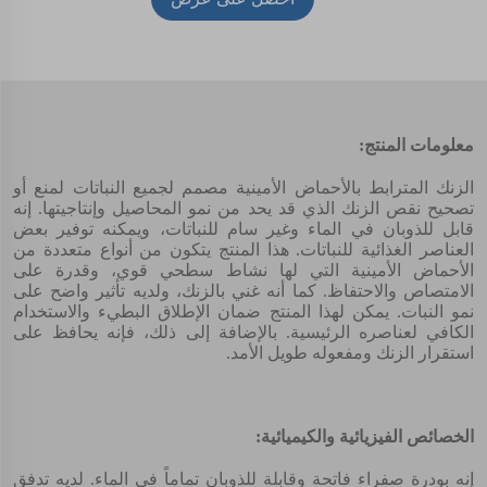
أسعار
معلومات المنتج:
الزنك المترابط بالأحماض الأمينية مصمم لجميع النباتات لمنع أو
تصحيح نقص الزنك الذي قد يحد من نمو المحاصيل وإنتاجيتها. إنه
قابل للذوبان في الماء وغير سام للنباتات، ويمكنه توفير بعض
العناصر الغذائية للنباتات. هذا المنتج يتكون من أنواع متعددة من
الأحماض الأمينية التي لها نشاط سطحي قوي، وقدرة على
الامتصاص والاحتفاظ. كما أنه غني بالزنك، ولديه تأثير واضح على
نمو النبات. يمكن لهذا المنتج ضمان الإطلاق البطيء والاستخدام
الكافي لعناصره الرئيسية. بالإضافة إلى ذلك، فإنه يحافظ على
استقرار الزنك ومفعوله طويل الأمد.
الخصائص الفيزيائية والكيميائية:
إنه بودرة صفراء فاتحة وقابلة للذوبان تماماً في الماء. لديه تدفق