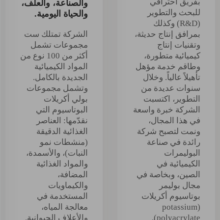
بفريق احترافي
والصناعة، والعلف،
للبحث والتطوير
والحياة اليومية.
(R&D) وكذلك
بمرافق إنتاج حديثة،
الشركة تمتلك ست
وتقنيات إنتاج
مجموعات تشمل
كيميائية متطورة،
أكثر من 100 نوع من
وطاقم خدمة مؤهل
المواد الكيميائية
تأهيلاً عالياً. وخلال
الجديدة بالكامل.
سنوات عديدة من
وتشمل مجموعات
التطوير، اكتسبت
بولي أكريلات
الشركة خبرة واسعة
البوتاسيوم التي
في هذا المجال،
نقدّمها: العناصر
ونمت لتصبح شركة
الغذائية الدقيقة
رائدة في صناعة
(منشطات نمو
البوليمرات
النبات)، والأسمدة،
الكيميائية في
والمواد الغذائية
الصين، وبخاصة في
المضافة،
مجال بوليمر
والكيماويات
بوتاسيوم أكريلات
المستخدمة في
(potassium
معالجة المياه،
polyacrylate).
والأعلاف الحيوانية.