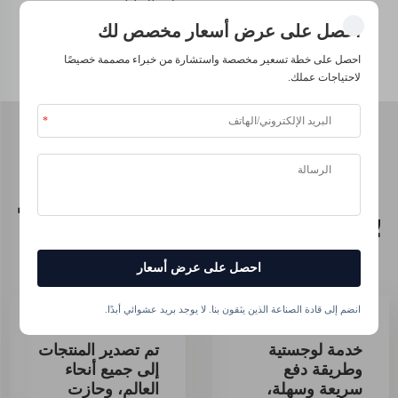
موطن النباتات
والحيوانات.
احصل على عرض أسعار مخصص لك
احصل على خطة تسعير مخصصة واستشارة من خبراء مصممة خصيصًا
لاحتياجات عملك.
Why choose Shellight
بوتاسيوم بولي أكريلات?
احصل على عرض أسعار
انضم إلى قادة الصناعة الذين يثقون بنا. لا يوجد بريد عشوائي أبدًا.
خدمة لوجستية
تم تصدير المنتجات
وطريقة دفع
إلى جميع أنحاء
سريعة وسهلة،
العالم، وحازت