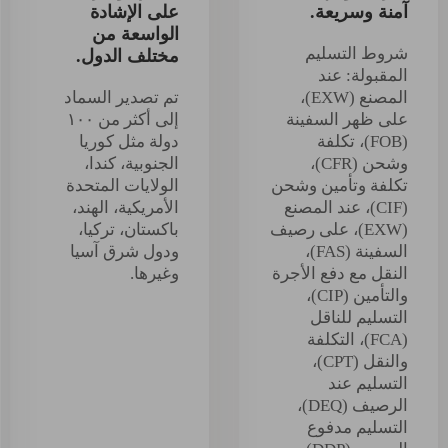
آمنة وسريعة.
على الإشادة
الواسعة من
شروط التسليم
مختلف الدول.
المقبولة: عند
المصنع (EXW)،
تم تصدير السماد
على ظهر السفينة
إلى أكثر من ١٠٠
(FOB)، تكلفة
دولة مثل كوريا
وشحن (CFR)،
الجنوبية، كندا،
تكلفة وتأمين وشحن
الولايات المتحدة
(CIF)، عند المصنع
الأمريكية، الهند،
(EXW)، على رصيف
باكستان، تركيا،
السفينة (FAS)،
ودول شرق آسيا
النقل مع دفع الأجرة
وغيرها.
والتأمين (CIP)،
التسليم للناقل
(FCA)، التكلفة
والنقل (CPT)،
التسليم عند
الرصيف (DEQ)،
التسليم مدفوع