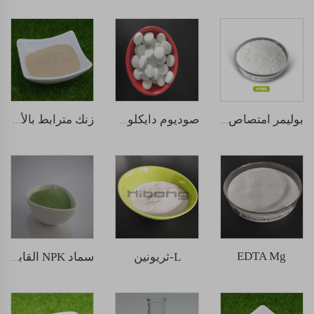
بوليمر امتصاص مياه خارق بوتاسيوم بولي أكريلات
صوديوم دايكلوروإيسوسيانورات (SDIC)
زنك مترابط بالأحماض الأمينية
EDTA Mg
L-ثريونين
سماد NPK القابل للذوبان في الماء 30-10-10