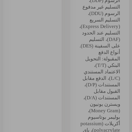
الرسوم (DDP)،
التسليم غير مدفوع
الرسوم (DDU)،
التسليم السريع
(Express Delivery)،
التسليم عند الحدود
(DAF)، التسليم
على السفينة (DES).
أنواع الدفع
المقبولة: التحويل
البنكي (T/T)،
الاعتماد المستندي
(L/C)، الدفع مقابل
المستندات (D/P)،
القبول مقابل
المستندات (D/A)،
ويسترن يونيون
(Money Gram)،
بوليمر بوتاسيوم
أكريلات (potassium
polyacrylate)، باي