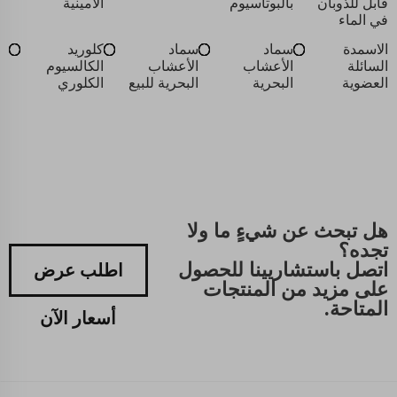
قابل للذوبان
بالبوتاسيوم
الأمينية
في الماء
الاسمدة
سماد
سماد
كلوريد
السائلة
الأعشاب
الأعشاب
الكالسيوم
العضوية
البحرية
البحرية للبيع
الكلوري
هل تبحث عن شيءٍ ما ولا
تجده؟
اتصل باستشاريينا للحصول
اطلب عرض
على مزيد من المنتجات
المتاحة.
أسعار الآن