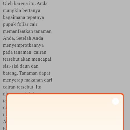
Oleh karena itu, Anda
mungkin bertanya
bagaimana tepatnya
pupuk foliar cair
memanfaatkan tanaman
Anda. Setelah Anda
menyemprotkannya
pada tanaman, cairan
tersebut akan mencapai
sisi-sisi daun dan
batang. Tanaman dapat
menyerap makanan dari
cairan tersebut. Itu
diserap melalui
tanaman. Digunakan
dalam buahnya saat
tumbuh lebih besar.
Atau bagian-bagian
bawang putih seperti