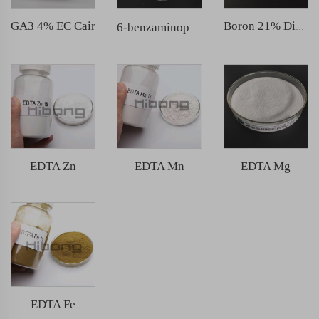
GA3 4% EC Cair
Boron 21% Disodium Octaborate Tetrahydrate
6-benzaminopurin（6BA）
EDTA Zn
EDTA Mn
EDTA Mg
EDTA Fe