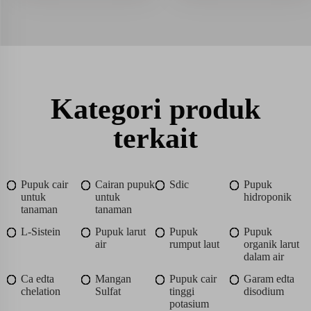
Kategori produk
terkait
Pupuk cair
Cairan pupuk
Sdic
Pupuk
untuk
untuk
hidroponik
tanaman
tanaman
L-Sistein
Pupuk larut
Pupuk
Pupuk
air
rumput laut
organik larut
dalam air
Ca edta
Mangan
Pupuk cair
Garam edta
chelation
Sulfat
tinggi
disodium
potasium