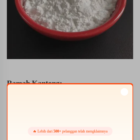
Ramah Kantong:
Salah satu manfaat signifikan dari pupuk Mikro Nutrien
adalah ramahnya terhadap kantong. Pupuk ini dapat
diterapkan oleh seorang petani. Hal ini berguna bagi
petani pemula. Mereka mulai mengadopsi teknologi dan
pendekatan canggih dalam Produksi Tanaman Pertanian.
🔥 Lebih dari
500+
pelanggan telah mengklaimnya
Dengan berinvestasi pada pupuk ini, para petani dapat