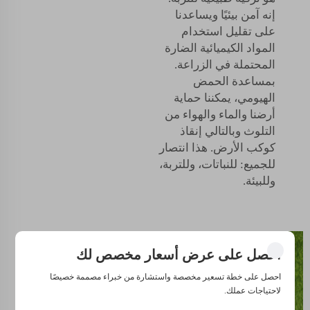
إنه آمن بيئيًا ويساعدنا
على تقليل استخدام
المواد الكيميائية الضارة
المحتملة في الزراعة.
بمساعدة الحمض
الهيومي، يمكننا حماية
أرضنا والماء والهواء من
التلوث وبالتالي إنقاذ
كوكب الأرض. هذا انتصار
للجميع: للنباتات، وللتربة،
وللبيئة.
إطلاق
احصل على عرض أسعار مخصص لك
إمكانات
احصل على خطة تسعير مخصصة واستشارة من خبراء مصممة خصيصًا
لاحتياجات عملك.
حمض