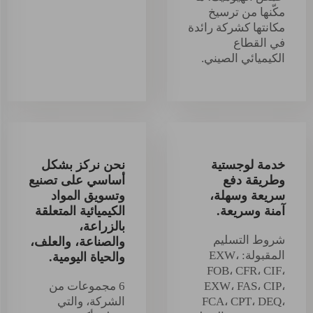
مكّنها من ترسيخ
مكانتها كشركة رائدة
في القطاع
الكيميائي الصيني.
خدمة لوجستية
نحن نركز بشكل
وطريقة دفع
أساسي على تصنيع
سريعة وسهلة،
وتسويق المواد
آمنة وسريعة.
الكيميائية المتعلقة
بالزراعة،
شروط التسليم
والصناعة، والعلف،
المقبولة: EXW،
والحياة اليومية.
FOB، CFR، CIF،
EXW، FAS، CIP،
6 مجموعات من
FCA، CPT، DEQ،
الشركة، والتي