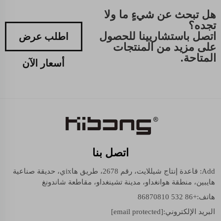
هل تبحث عن شيءٍ ما ولا
تجده؟
اتصل باستشاريينا للحصول
اطلب عرض
على مزيد من المنتجات
المتاحة.
أسعار الآن
اتصل بنا
Add: قاعدة إنتاج شيللايت، رقم 2678، طريق هاixي، حديقة صناعية
هايبين، منطقة هوانغداو، مدينة تشينغداو، مقاطعة شاندونغ
هاتف:
+86 532 86870810
البريد الإلكتروني:
[email protected]