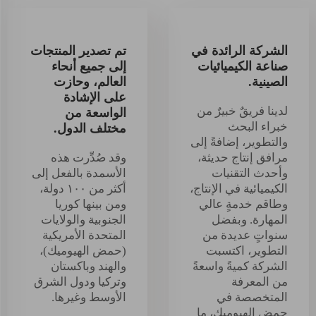
الشركة الرائدة في
تم تصدير المنتجات
صناعة الكيميائيات
إلى جميع أنحاء
الصينية.
العالم، وحازت
على الإشادة
لدينا فريقٌ خبيرٌ من
الواسعة من
خبراء البحث
مختلف الدول.
والتطوير، إضافةً إلى
مرافق إنتاج حديثة،
وقد صُدِّرت هذه
وأحدث التقنيات
الأسمدة بالفعل إلى
الكيميائية في الإنتاج،
أكثر من ١٠٠ دولة،
وطاقم خدمةٍ عالي
ومن بينها كوريا
المهارة. وبفضل
الجنوبية والولايات
سنواتٍ عديدة من
المتحدة الأمريكية
التطوير، اكتسبت
(حمض الهيوميك)،
الشركة كميةً واسعةً
والهند وباكستان
من المعرفة
وتركيا ودول الشرق
المتخصصة في
الأوسط وغيرها.
حمض الهيوميك، ما