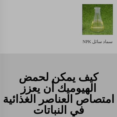
سماد سائل NPK
كيف يمكن لحمض
الهيوميك أن يعزز
امتصاص العناصر الغذائية
في النباتات