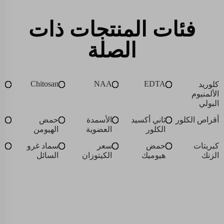
فئات المنتجات ذات
الصلة
Chitosan
NAA
EDTA
كلوريد
الألمنيوم
البولي
أقراص الكلور
ثاني أكسيد
الأسمدة
حمض
الكلور
العضوية
الهيومن
كبريتات
حمض
سعر
سماد غرو
الزنك
هيوميك
الكيتوزان
السائل