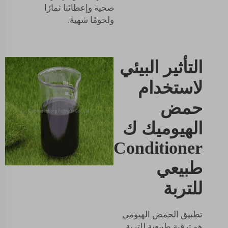
صحية وإعطائنا ثمارًا
ولحومًا شهية.
التأثير البيئي
لاستخدام
حمض
الهيوميك ك
Conditioner
طبيعي
للتربة
تطبيق الحمض الهيومي
هو ترقية طبيعية للتربة.