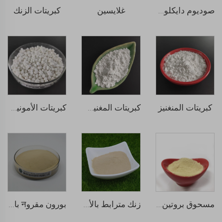
غلايسين
كبريتات الزنك
صوديوم دايكلوروإيسوسيانورات (SDIC)
كبريتات المنغنيز
كبريتات المغنيسيوم
كبريتات الأمونيوم
مسحوق بروتين السمك
زنك مترابط بالأحماض الأمينية
بورون مقروन بالأحماض الأمينية