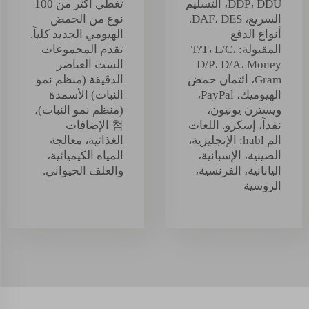
DDP، DDU، التسليم
تغطي أكثر من 100
السريع، DAF، DES.
نوع من الحمض
أنواع الدفع
الهيومي الجديد كلياً.
المقبولة: T/T، L/C،
تقدم المجموعات
D/P، D/A، Money
الست العناصر
Gram، ائتمان حمض
الدقيقة (منظم نمو
الهيوميك، PayPal،
النبات) الأسمدة
ويسترن يونيون،
(منظم نمو النبات)،
نقداً، إسكرو. اللغات
첨 الإضافات
الم habl: الإنجليزية،
الغذائية، معالجة
الصينية، الإسبانية،
المياه الكيميائية،
اليابانية، الفرنسية،
والعلف الحيواني.
الروسية