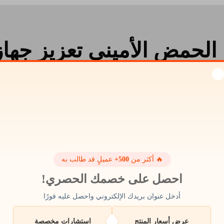
الحمض الأميني تعزيز جهاز 
 لحمايتنا من الأشرار مثل الجراثيم والفيروسات.
أقراص الكلور
هو 
للأكسدة يُعرف بالغلوتاثيون، والذي قد يساعد في الحفاظ على صحتنا
بإضافة L-cysteine إلى نظامنا الغذائي اليومي.
🔥 أكثر من
500+
عميلٍ قد طالب به
احصل على خصمك الحصري!
أدخل عنوان بريدك الإلكتروني واحصل عليه فورًا
مظهرك.
عرض أسعار المنتج
استشارات مخصصة