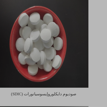
صوديوم دايكلوروإيسوسيانورات (SDIC)