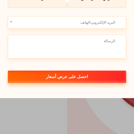
هل تعلم أن L-سيستين يم
ألفا هو عنصر حيوي في إنتاج نوع م
شعرن
لامعًا وسيعتني ببشرتنا المشرقة وأ
بالرائعة، تأكد من إضافة L-سيستين إلى يومك!
احصل على عرض أسعار