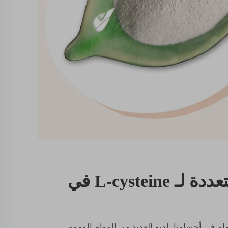
الاستخدامات المتعددة لـ L-cysteine في
م في أجسامنا، لديه العديد من المهام المهمة.