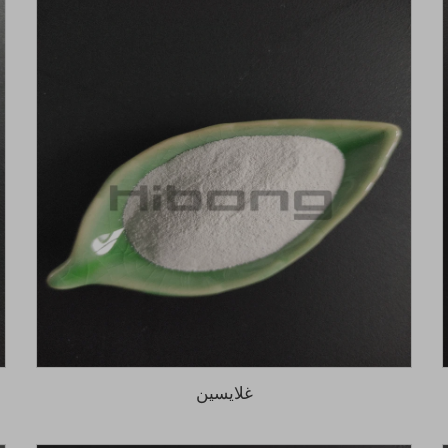
غلايسين