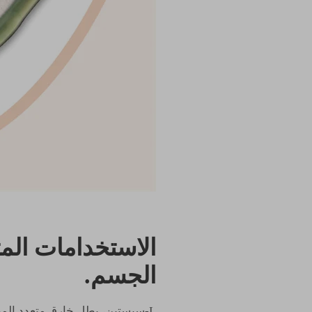
الجسم.
L-سيستين، بطل خارق متعدد المها