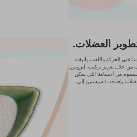
 على الحركة واللعب والبقاء
ات من خلال تعزيز تركيب البروتين.
لسموم من أجسامنا التي يمكن
أن تتراكم عندما نمارس الرياضة. يمكننا مساعدة عضلاتنا بإضافة L-سيستين إلى