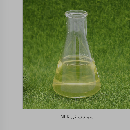
سماد سائل NPK