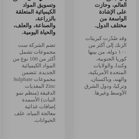
العالم، وحازت
وتسويق المواد
على الإشادة
الكيميائية المتعلقة
الواسعة من
بالزراعة،
مختلف الدول.
والصناعة، والعلف،
والحياة اليومية.
وقد صُدّرت كبريتات
الزنك إلى أكثر من
تضم الشركة ست
١٠٠ دولة، من بينها
مجموعات تشمل
كوريا الجنوبية،
أكثر من 100 نوع من
وكندا، والولايات
المواد الكيميائية
المتحدة الأمريكية،
الجديدة. تتضمن
والهند، وباكستان،
مجموعات Sulphate
وتركيا، ودول الشرق
Zinc المغذيات
الأوسط وغيرها.
الدقيقة (منظم نمو
النبات) الأسمدة
إضافات غذائية
معالجة المياه، علف
الحيوانات.