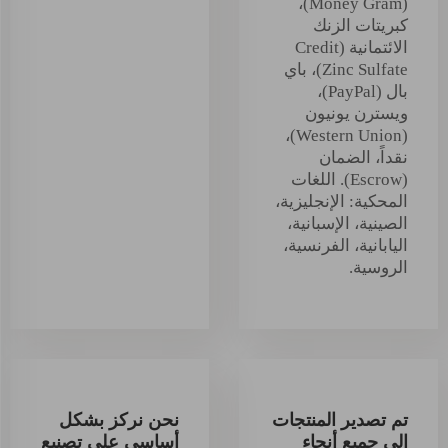
(Money Gram)،
كبريتات الزنك
الائتمانية (Credit
Zinc Sulfate)، باي
بال (PayPal)،
ويسترن يونيون
(Western Union)،
نقداً، الضمان
(Escrow). اللغات
المحكية: الإنجليزية،
الصينية، الإسبانية،
اليابانية، الفرنسية،
الروسية.
تم تصدير المنتجات
نحن نركز بشكل
إلى جميع أنحاء
أساسي على تصنيع