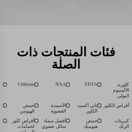
فئات المنتجات ذات
الصلة
Chitosan
NAA
EDTA
كلوريد
الألمنيوم
البولي
أقراص الكلور
ثاني أكسيد
الأسمدة
حمض
الكلور
العضوية
الهيومن
كبريتات
حمض
أفضل سماد
أقراص كلور
الزنك
هيوميك
سائل عضوي
لحمامات
السباحة