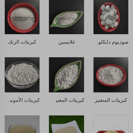
غلايسين
كبريتات الزنك
صوديوم دايكلوروإيسوسيانورات (SDIC)
كبريتات المنغنيز
كبريتات المغنيسيوم
كبريتات الأمونيوم