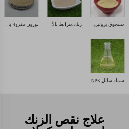
مسحوق بروتين السمك
زنك مترابط بالأحماض الأمينية
بورون مقروन بالأحماض الأمينية
سماد سائل NPK
علاج نقص الزنك