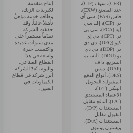
(CFR)، سيف (CIF)،
إنتاج متقدمة
عند المصنع (EXW)،
لكبريتات الزنك،
فاس (FAS)، سي آي
وطاقم خدمة مؤهلٌ
بي (CIP)، إف سي
تأهيلاً عالياً. وقد
إيه (FCA)، سي بي
حققت الشركة
تي (CPT)، دي إي
تقدّماً مستمراً على
كيو (DEQ)، دي دي
مدى سنوات عديدة،
بي (DDP)، دي دي
واكتسبت خبرة
يو (DDU)، التسليم
واسعة في هذا
السريع، داف
القطاع الصناعي.
(DAF)، ديس
واليوم، تُعدّ الشركة
(DES). أنواع الدفع
أبرز شركة في قطاع
المقبولة: التحويل
الكيماويات في
البنكي (T/T)،
الصين.
الاعتماد المستندي
(L/C)، الدفع مقابل
المستندات (D/P)،
القبول مقابل
المستندات (D/A)،
ويسترن يونيون