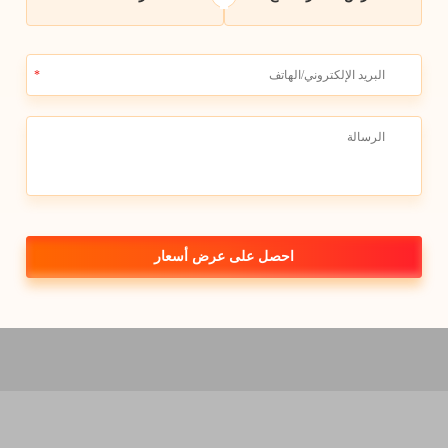
اليبرو خيارًا رئيسيًا لمعال
دًا؟ يعني الكلور-Cal hypo أنه سهل الاستخدام. لذلك، يمكن للناس إلقاؤه في الماء دو
للحفاظ على مياه الحوض نظيفة وآمنة، خاصة إذا كان هناك أصدقاء 
احصل على عرض أسعار
كالسيوم ه
نمو الطحالب التي تزدهر في الظروف الدافئة المشمسة. الكثير من
سم المائي مما يجعل من الصعب رؤية تحت الماء، وهو أمر لا تريد