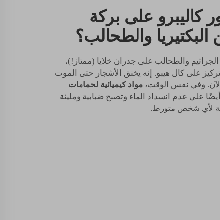
 كاليبرو على بركة
 البكتيريا والطحالب؟
الجراثيم والطحالب على جدران خلايا (ممتاز!)،
لتركيز على كال هيبو. إنه يخنق الأشجار حتى الموت
 الآن. وفي نفس الوقت،
مواد كيميائية لحمامات
ًا على عدم انسداد الماء وتصبح ضبابية ومليئة
احة لأي شخص متورط.