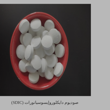
صوديوم دايكلوروإيسوسيانورات (SDIC)