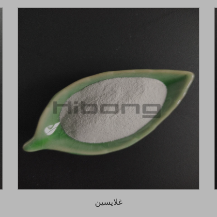
غلايسين