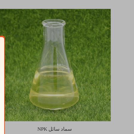
سماد سائل NPK