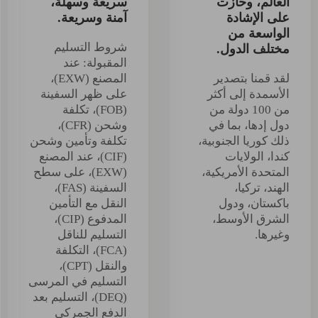
العالم، وحازت
سريعة وسهلة،
على الإشادة
آمنة وسريعة.
الواسعة من
شروط التسليم
مختلف الدول.
المقبولة: عند
لقد قمنا بتصدير
المصنع (EXW)،
الأسمدة إلى أكثر
على ظهر السفينة
من 100 دولة من
(FOB)، تكلفة
دول إدها، بما في
وشحن (CFR)،
ذلك كوريا الجنوبية،
تكلفة وتأمين وشحن
كندا، الولايات
(CIF)، عند المصنع
المتحدة الأمريكية،
(EXW)، على سطح
الهند، تركيا،
السفينة (FAS)،
باكستان، ودول
النقل مع التأمين
الشرق الأوسط،
المدفوع (CIP)،
وغيرها.
التسليم للناقل
(FCA)، التكلفة
والنقل (CPT)،
التسليم في المرسى
(DEQ)، التسليم بعد
الدفع الجمركي