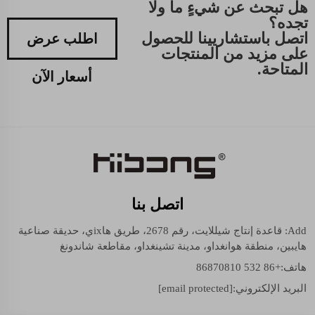
هل تبحث عن شيءٍ ما ولا
تجده؟
اتصل باستشاريينا للحصول
اطلب عرض
على مزيد من المنتجات
المتاحة.
أسعار الآن
اتصل بنا
Add: قاعدة إنتاج شيللايت، رقم 2678، طريق هاixي، حديقة صناعية
هايبين، منطقة هوانغداو، مدينة تشينغداو، مقاطعة شاندونغ
هاتف:
+86 532 86870810
البريد الإلكتروني:
[email protected]