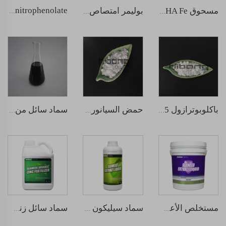
sodium nitrophenolate
مسحوق EDDHA Fe
بوليمر امتصاص مياه خارق بوتاسيوم بولي أكريلات
باكلوبوترازول 15% مسحوق قابل للذوبان
حمض السيانوريك
سماد سائل من الأحماض الأمينية
مستخلص الأعشاب البحرية السائل الطبيعي
سماد سيليكون سائل من الأعشاب البحرية
سماد سائل زنك من الأعشاب البحرية