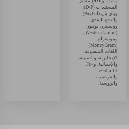
(L/C)، والدفع مقابل
المستندات (D/P)،
وباي بال (PayPal)،
والدفع النقدي،
وويسترن يونيون
(Western Union)،
ومونيغرام
(MoneyGram).
اللغات المنطوقة:
الإنجليزية، والصينية،
والإسبانية، و«Fe
edta 13»،
والفرنسية،
والروسية.