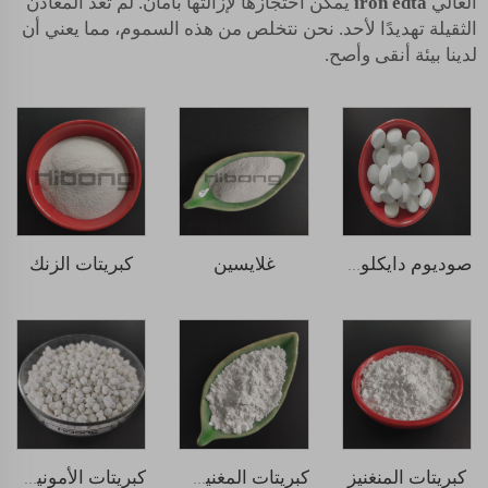
العالي
iron edta
يمكن احتجازها لإزالتها بأمان. لم تعد المعادن
الثقيلة تهديدًا لأحد. نحن نتخلص من هذه السموم، مما يعني أن
لدينا بيئة أنقى وأصح.
غلايسين
كبريتات الزنك
صوديوم دايكلوروإيسوسيانورات (SDIC)
كبريتات المنغنيز
كبريتات المغنيسيوم
كبريتات الأمونيوم