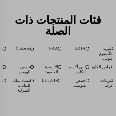
فئات المنتجات ذات
الصلة
Chitosan
NAA
EDTA
كلوريد
الألمنيوم
البولي
أقراص الكلور
ثاني أكسيد
الأسمدة
حمض
الكلور
العضوية
الهيومن
EDTA Fe
كبريتات
حمض
سماد سائل
الزنك
هيوميك
للنباتات
المنزلية