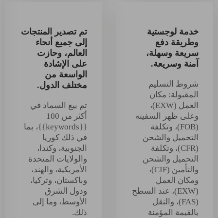
خدمة لوجستية
تم تصدير المنتجات
وطريقة دفع
إلى جميع أنحاء
سريعة وسهلة،
العالم، وحازت
آمنة وسريعة.
على الإشادة
الواسعة من
شروط التسليم
مختلف الدول.
المقبولة: مكان
العمل (EXW)،
تم بيع السماد في
وعلى ظهر السفينة
أكثر من 100
(FOB)، وتكلفة
{{keywords}}، بما
التحميل والشحن
في ذلك كوريا
(CFR)، وتكلفة
الجنوبية، وكندا،
التحميل والشحن
والولايات المتحدة
والتأمين (CIF)،
الأمريكية، والهند،
ومكان العمل
وباكستان، وتركيا،
(EXW)، عند السطح
ودول الشرق
(FAS)، والنقل
الأوسط، وما إلى
بالقيمة المؤمنة
ذلك.