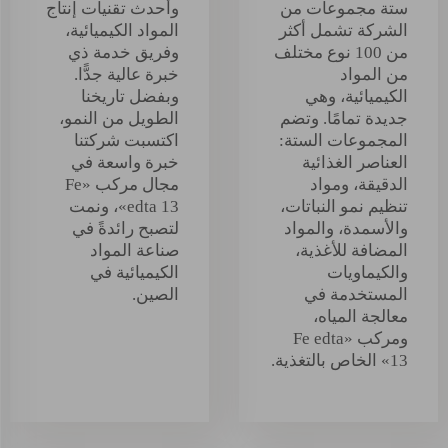
ستة مجموعات من
وأحدث تقنيات إنتاج
الشركة تشمل أكثر
المواد الكيميائية،
من 100 نوع مختلف
وفريق خدمة ذي
من المواد
خبرة عالية جدًّا.
الكيميائية، وهي
وبفضل تاريخنا
جديدة تمامًا. وتضم
الطويل من النمو،
المجموعات الستة:
اكتسبت شركتنا
العناصر الغذائية
خبرة واسعة في
الدقيقة، ومواد
مجال مركب «Fe
تنظيم نمو النباتات،
edta 13»، ونمت
والأسمدة، والمواد
لتصبح رائدةً في
المضافة للأغذية،
صناعة المواد
والكيماويات
الكيميائية في
المستخدمة في
الصين.
معالجة المياه،
ومركب «Fe edta
13» الخاص بالتغذية.