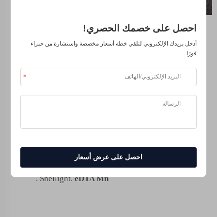
كمية واحدة، المادة Fe-
EDTA 13 هي مادة رائعة
احصل على خصمك الحصري!
توفر حلولًا لعدد من
القضايا البيئية. فهي
أدخل بريدك الإلكتروني لتلقي خطة أسعار مخصصة واستشارة من خبراء
تساعد في تنظيف
فورًا.
المعادن الثقيلة، وتطهير
التربة عن طريق مساعدة
النباتات على القيام
بدورها، وتُصلح المياه
الملوثة وتجعل المحاصيل
تنمو بشكل أفضل. هذه
أداة أساسية لضمان
سلامة ورفاهية الأرض
الأم. نحن نسير بثقة نحو
احصل على عرض أسعار
مستقبل أكثر استدامة مع
.
Shellight.
eDTA Mn