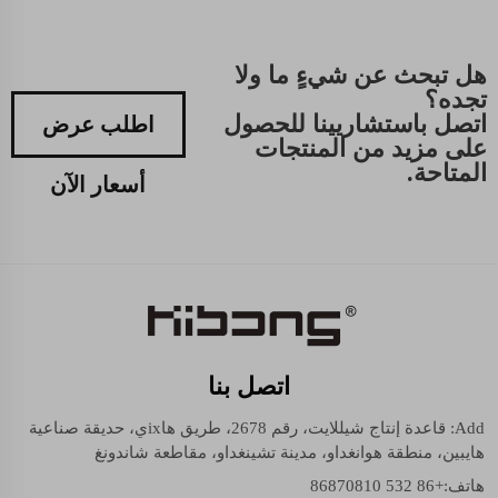
هل تبحث عن شيءٍ ما ولا
تجده؟
اتصل باستشاريينا للحصول
اطلب عرض
على مزيد من المنتجات
المتاحة.
أسعار الآن
اتصل بنا
Add: قاعدة إنتاج شيللايت، رقم 2678، طريق هاixي، حديقة صناعية
هايبين، منطقة هوانغداو، مدينة تشينغداو، مقاطعة شاندونغ
هاتف:
+86 532 86870810