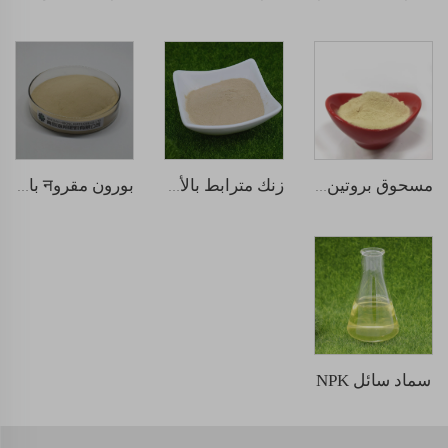
مسحوق بروتين السمك
زنك مترابط بالأحماض الأمينية
بورون مقروन بالأحماض الأمينية
سماد سائل NPK