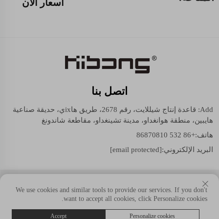
أسعار الآن
اتصل بنا
Add: قاعدة إنتاج شيللايت، رقم 2678، طريق هاixي، حديقة صناعية
هايبين، منطقة هوانغداو، مدينة تشينغداو، مقاطعة شاندونغ
هاتف:
+86 532 86870810
البريد الإلكتروني:
[email protected]
حقوق النسخ © شيللايت (مجموعة شاندونغ) المحدودة. جميع الحقوق
We use cookies and similar tools to provide our services. If you don't
محفوظة.
want to accept all cookies, click Personalize cookies.
Accept
Personalize cookies