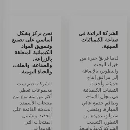
الشركة الرائدة في
نحن نركز بشكل
صناعة الكيميائيات
أساسي على تصنيع
الصينية.
وتسويق المواد
الكيميائية المتعلقة
لدينا فريقٌ خبرة من
بالزراعة،
خبراء البحث
والصناعة، والعلف،
والتطوير، بالإضافة
والحياة اليومية.
إلى مرافق إنتاج
حديثة، وأحدث
الشركة تضم ست
التقنيات الكيميائية
مجموعات تغطي
في مجال الإنتاج،
أكثر من مئة نوع من
وطاقم خدمةٍ عالي
منتجات الأسمدة
المهارة. وبفضل
الحديثة القائمة على
سنواتٍ عديدة من
الحديد. وتشمل
التطور، اكتسبت
المنتجات التي
الشركة كميةً واسعةً
نقدمها في