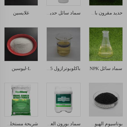
غلايسين
حديد مقرون بالأحماض الأمينية
سماد سائل حديد متشابك الأعشاب البحرية
سماد سائل NPK
L-ليوسين
باكلوبوترازول 25% تركيز معلق
بوتاسيوم الهيومات المستخرج من مصدر معادن
سماد بورون العضوي السائل من الأعشاب البحرية
شريحة مستخلص الأعشاب البحرية