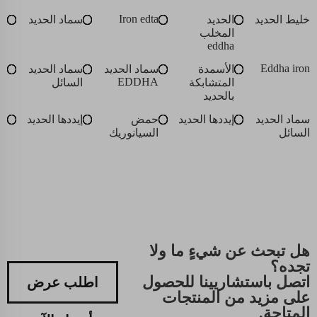
Iron edta
خليط الحديد
الحديد
سماد الحديد
المخلب
eddha
Eddha iron
الأسمدة
سماد الحديد
سماد الحديد
EDDHA
المتشابكة
السائل
بالحديد
سماد الحديد
إيددها الحديد
حمض
إيددها الحديد
السائل
السيانوريك
هل تبحث عن شيءٍ ما ولا
تجده؟
اتصل باستشاريينا للحصول
اطلب عرض
على مزيد من المنتجات
المتاحة.