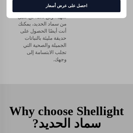
لتكون زهورًا جميلة،
احصل على عرض أسعار
وأفواكه لذيذة وخضروات
شهية. ومع ذلك، مع قليل
من سماد الحديد، يمكنك
أنت أيضًا الحصول على
حديقة مليئة بالنباتات
الجميلة والصحية التي
تجلب الابتسامة إلى
وجهك.
Why choose Shellight
سماد الحديد?