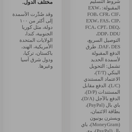
شروط التسليم
مختلف الدول.
المقبولة: EXW،
FOB، CFR، CIF،
وقد صُدِّرت الأسمدة
EXW، FAS، CIP،
إلى أكثر من ١٠٠
FCA، CPT، DEQ،
دولة، مثل كوريا
DDP، DDU،
الجنوبية، كندا،
التوصيل السريع،
الولايات المتحدة
DAF، DES. طرق
الأمريكية، الهند،
الدفع المقبولة
باكستان، تركيا،
لأسمدة الحديد
ودول شرق آسيا
تشمل: التحويل
وغيرها.
البنكي (T/T)،
الاعتماد المستندي
(L/C)، الدفع مقابل
المستندات (D/P)،
الدفع بالآجل (D/A)،
باي بال (PayPal)،
بطاقة الائتمان،
ويسترن يونيون
(MoneyGram)، باي
بال (PayPal)، وي