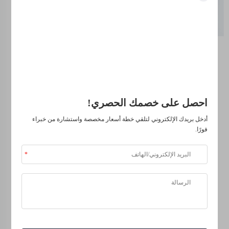
فتح المزايا الحصرية
تطبيقات
انضم إلى أكثر من 500 قيادي في الصناعة ممن حوّلوا أعمالهم باستخدام
الأسمدة
حلولنا.
الحديدة
موثوق من قبل كبرى الشركات
إذا كانت النباتات تحتوي
على كمية كافية من
احصل على خصمك الحصري!
الحديد، فإنه يمكن أن
أدخل بريدك الإلكتروني لتلقي خطة أسعار مخصصة واستشارة من خبراء
يساعد في نموها كنباتات
فورًا.
خضراء وصحية. كما أنها
تحتاج أيضًا إلى الحديد، و
الحديد المتصلب
يمكن أن
يساعد النباتات على النمو
لتصبح نباتات صحية
وسعيدة. مع الكمية
المناسبة من الحديد،
يمكن للنباتات أن تنمو