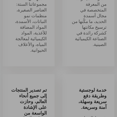
من المعرفة
مجموعاتنا الستة:
المتخصصة في
العناصر الصغيرة،
مجال أسمدة
منظمات نمو
الحديد، ما مكّنها من
النباتات، الأسمدة،
ترسيخ مكانتها
المواد المضافة
كشركة رائدة في
للأغذية، المواد
الصناعة الكيميائية
الكيميائية لمعالجة
الصينية.
المياه، والأعلاف
الحيوانية.
خدمة لوجستية
تم تصدير المنتجات
وطريقة دفع
إلى جميع أنحاء
سريعة وسهلة،
العالم، وحازت
آمنة وسريعة.
على الإشادة
الواسعة من