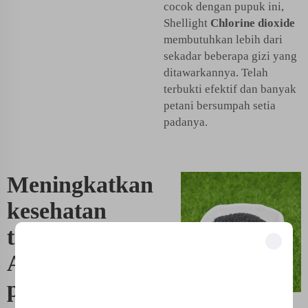
cocok dengan pupuk ini,
Shellight
Chlorine dioxide
membutuhkan lebih dari
sekadar beberapa gizi yang
ditawarkannya. Telah
terbukti efektif dan banyak
petani bersumpah setia
padanya.
Meningkatkan
kesehatan
tanaman air
Anda dengan
Buka Manfaat Eksklusif
Bergabunglah dengan 500+ pemimpin industri yang telah mengubah bisnis
pupuk yang
mereka dengan solusi kami.