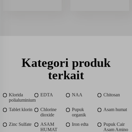
Kategori produk
terkait
Klorida
EDTA
NAA
Chitosan
polialuminium
Tablet klorin
Chlorine
Pupuk
Asam humat
dioxide
organik
Zinc Sulfate
ASAM
Iron edta
Pupuk Cair
HUMAT
Asam Amino