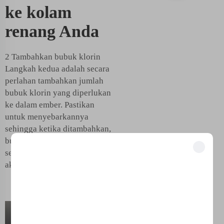
ke kolam
renang Anda
2 Tambahkan bubuk klorin
Langkah kedua adalah secara
perlahan tambahkan jumlah
bubuk klorin yang diperlukan
ke dalam ember. Pastikan
untuk menyebarkannya
sehingga ketika ditambahkan,
bubuk tersebar merata di
seluruh kolam Anda. Hal ini
Buka Manfaat Eksklusif
akan berjalan dengan baik
Bergabunglah dengan 500+ pemimpin industri yang telah mengubah bisnis
mereka dengan solusi kami.
Alat
Dipercaya oleh perusahaan-perusahaan terkemuka