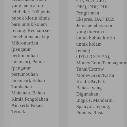
CIP, FCA, CPT,
yang mencakup
DEQ, DDP, DDU,
lebih dari 100 jenis
Pengiriman
bubuk klorin kimia
Ekspres, DAF, DES.
baru untuk kolam
Jenis pembayaran
renang. Keenam set
yang diterima
tersebut mencakup
untuk bubuk klorin
Mikronutrien
untuk kolam
(pengatur
renang
pertumbuhan
(T/T/L/C/D/P/A),
tanaman), Pupuk
MoneyGram/Pembayara
(pengatur
Tunai/Escrow,
pertumbuhan
MoneyGram/Kartu
tanaman), Bahan
Kredit/PayPal.
Tambahan
Bahasa yang
Makanan, Bahan
Digunakan:
Kimia Pengolahan
Inggris, Mandarin,
Air, serta Pakan
Spanyol, Jepang,
Ternak.
Prancis, Rusia