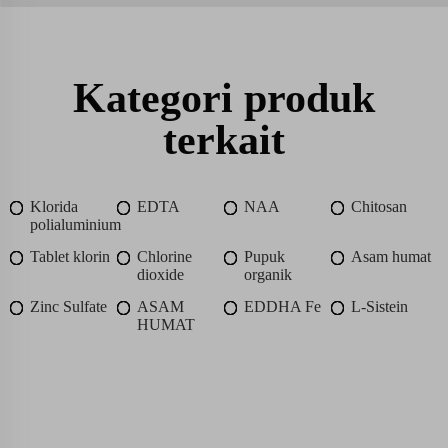
Kategori produk
terkait
Klorida
EDTA
NAA
Chitosan
polialuminium
Tablet klorin
Chlorine
Pupuk
Asam humat
dioxide
organik
Zinc Sulfate
ASAM
EDDHA Fe
L-Sistein
HUMAT