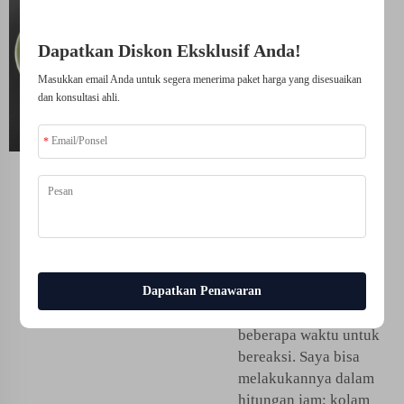
esensial
untuk
Dapatkan Diskon Eksklusif Anda!
kolam
Masukkan email Anda untuk segera menerima paket harga yang disesuaikan
dan konsultasi ahli.
renang
yang sehat
dan aman
Tunggu sebelum
bertindak: Shellight
Tablet klorin
yang
ditambahkan harus
Dapatkan Penawaran
dibiarkan selama
beberapa waktu untuk
bereaksi. Saya bisa
melakukannya dalam
hitungan jam; kolam