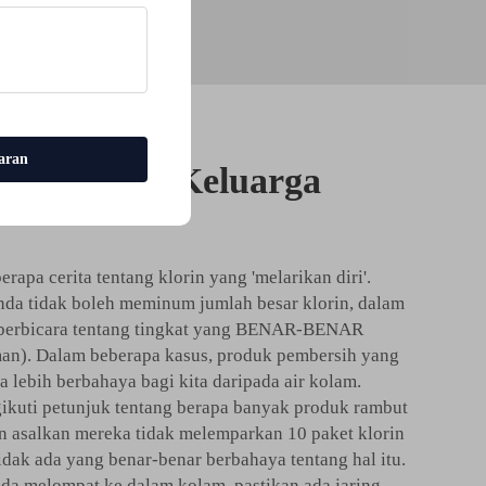
aran
 Anda dan Keluarga
rapa cerita tentang klorin yang 'melarikan diri'.
da tidak boleh meminum jumlah besar klorin, dalam
a berbicara tentang tingkat yang BENAR-BENAR
n). Dalam beberapa kasus, produk pembersih yang
a lebih berbahaya bagi kita daripada air kolam.
ikuti petunjuk tentang berapa banyak produk rambut
n asalkan mereka tidak melemparkan 10 paket klorin
dak ada yang benar-benar berbahaya tentang hal itu.
nda melompat ke dalam kolam, pastikan ada jaring