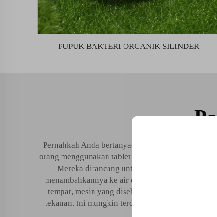
PUPUK BAKTERI ORGANIK SILINDER
Pa
Pernahkah Anda bertanya-tanya bagaimana orang 
orang menggunakan tablet kecil berbentuk bulat atau
Buka Manfaat
Mereka dirancang untuk larut perlahan ke dal
Bergabunglah dengan 5
menambahkannya ke air di kolam, mereka menuan
yang telah mengubah bi
tempat, mesin yang disebut klorinator digunakan
kami.
tekanan. Ini mungkin terdengar berlebihan, tetap