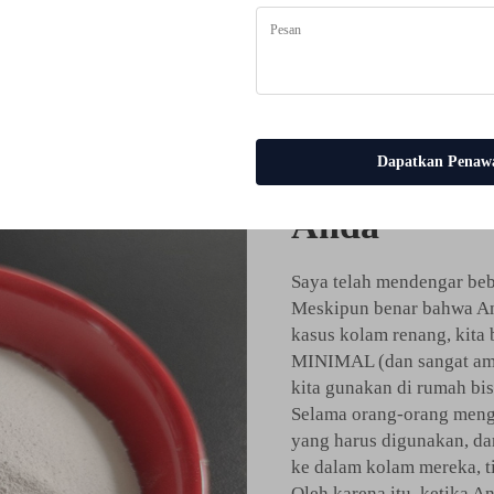
aan-perusahaan terkemuka
Dapatkan Penaw
Aman untuk
Anda
Saya telah mendengar bebe
Meskipun benar bahwa An
kasus kolam renang, kit
MINIMAL (dan sangat ama
kita gunakan di rumah bis
Selama orang-orang meng
yang harus digunakan, da
ke dalam kolam mereka, ti
Oleh karena itu, ketika A