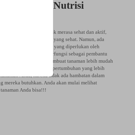
Penyerapan Nutrisi
puk EDTA
 makanan yang baik untuk merasa sehat dan aktif,
risi untuk pertumbuhan yang sehat. Namun, ada
yediakan semua suplemen yang diperlukan oleh
peran pupuk EDTA. Ini berfungsi sebagai pembantu
gan EDTA tinggi akan membuat tanaman lebih mudah
nah. Hal ini menghasilkan pertumbuhan yang lebih
a tanaman Anda, karena tidak ada hambatan dalam
 mereka butuhkan. Anda akan mulai melihat
 tanaman Anda bisa!!!