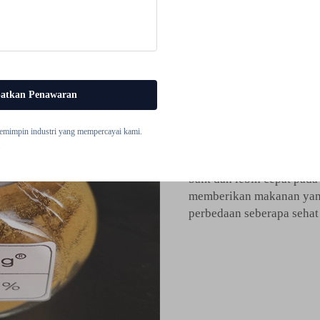
Tingkatkan 
dengan Pu
Jika manusia perlu makan
tanaman membutuhkan nut
atkan Penawaran
kalanya tanah tidak men
tanaman. Inilah saatnya 
emimpin industri yang mempercayai kami.
bagi tanaman. Pupuk den
.
menyerap nutrisi dari ta
baik dan lebih cepat pad
memberikan makanan yang
perbedaan seberapa sehat