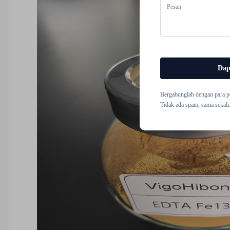
Dap
Bergabunglah dengan para p
Tidak ada spam, sama sekali