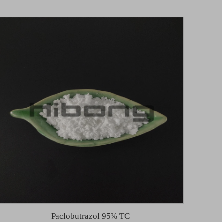
Paclobutrazol 95% TC